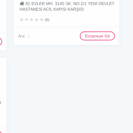
82 EVLER MH. 3145 SK. NO:2/1 YENİ DEVLET
HASTANESİ ACİL KAPISI KARŞISI
(0)
Ara
Eczaneye Git
J