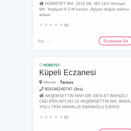
HÜRRİYET MH. 2215 SK. NO:13/1 Hürriyet
Mh. Yeşilyurt A.S.M karşısı. Aşiyan düğün salonu
arkası
(0)
Ara
Eczaneye Git
NÖBETÇI
Küpeli Eczanesi
Mersin -
Tarsus
903246240747 (Ara)
AKŞEMSETTİN MAH.DR. DEVLET BAHÇELİ
CAD.İPEK APT.NO:15 AKŞEMSETTİN MH. BARA
YOLU YENİ MAHALLE KARAKOLU İLERİSİ
(0)