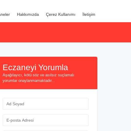
neler
Hakkımızda
Çerez Kullanımı
İletişim
Eczaneyi Yorumla
Aşağılayıcı, kötü söz ve asılsız suçlamalı
yorumlar onaylanmamaktadır...