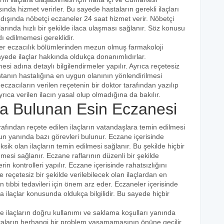
ında hizmet verirler. Bu sayede hastaların gerekli ilaçları
 dışında nöbetçi eczaneler 24 saat hizmet verir. Nöbetçi
açlarında hızlı bir şekilde ilaca ulaşması sağlanır. Söz konusu
dı edilmemesi gereklidir.
ler eczacılık bölümlerinden mezun olmuş farmakoloji
 sayede ilaçlar hakkında oldukça donanımlıdırlar.
esi adına detaylı bilgilendirmeler yapılır. Ayrıca reçetesiz
hastanın hastalığına en uygun olanının yönlendirilmesi
eczacıların verilen reçetenin bir doktor tarafından yazılıp
rıca verilen ilacın yasal olup olmadığına da bakılır.
 Bulunan Esin Eczanesi
rafından reçete edilen ilaçların vatandaşlara temin edilmesi
nun yanında bazı görevleri bulunur. Eczane içerisinde
ik olan ilaçların temin edilmesi sağlanır. Bu şekilde hiçbir
mesi sağlanır. Eczane raflarının düzenli bir şekilde
rin kontrolleri yapılır. Eczane içerisinde rahatsızlığını
ve reçetesiz bir şekilde verilebilecek olan ilaçlardan en
n tıbbi tedavileri için önem arz eder. Eczaneler içerisinde
rda ilaçlar konusunda oldukça bilgilidir. Bu sayede hiçbir
de ilaçların doğru kullanımı ve saklama koşulları yanında
astaların herhangi bir problem yaşamamasının önüne geçilir.