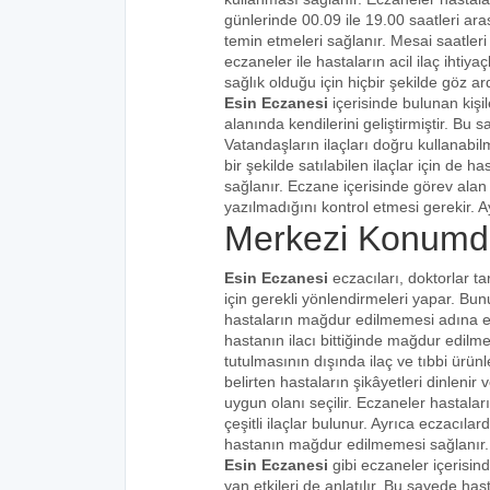
günlerinde 00.09 ile 19.00 saatleri aras
temin etmeleri sağlanır. Mesai saatleri
eczaneler ile hastaların acil ilaç ihtiy
sağlık olduğu için hiçbir şekilde göz ar
Esin Eczanesi
içerisinde bulunan kişi
alanında kendilerini geliştirmiştir. Bu
Vatandaşların ilaçları doğru kullanabilm
bir şekilde satılabilen ilaçlar için de 
sağlanır. Eczane içerisinde görev alan 
yazılmadığını kontrol etmesi gerekir. Ay
Merkezi Konumda
Esin Eczanesi
eczacıları, doktorlar ta
için gerekli yönlendirmeleri yapar. Bu
hastaların mağdur edilmemesi adına eks
hastanın ilacı bittiğinde mağdur edilme
tutulmasının dışında ilaç ve tıbbi ürünle
belirten hastaların şikâyetleri dinlenir 
uygun olanı seçilir. Eczaneler hastaları
çeşitli ilaçlar bulunur. Ayrıca eczacıla
hastanın mağdur edilmemesi sağlanır.
Esin Eczanesi
gibi eczaneler içerisin
yan etkileri de anlatılır. Bu sayede h