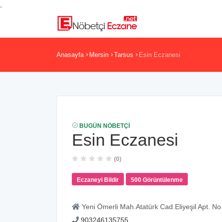
,
Anasayfa
Mersin
Tarsus
Esin Eczanesi
BUGÜN NÖBETÇI
Esin Eczanesi
(0)
Eczaneyi Bildir
500 Görüntülenme
Yeni Ömerli Mah.Atatürk Cad.Eliyeşil Apt. No
903246135755