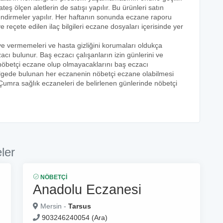
teş ölçen aletlerin de satışı yapılır. Bu ürünleri satın
lendirmeler yapılır. Her haftanın sonunda eczane raporu
ve reçete edilen ilaç bilgileri eczane dosyaları içerisinde yer
eye vermemeleri ve hasta gizliğini korumaları oldukça
acı bulunur. Baş eczacı çalışanların izin günlerini ve
k nöbetçi eczane olup olmayacaklarını baş eczacı
bölgede bulunan her eczanenin nöbetçi eczane olabilmesi
 Çumra sağlık eczaneleri de belirlenen günlerinde nöbetçi
ler
NÖBETÇI
Anadolu Eczanesi
Mersin -
Tarsus
903246240054 (Ara)