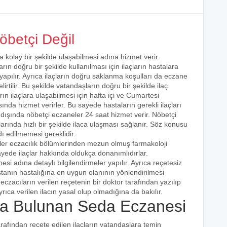
betçi Değil
a kolay bir şekilde ulaşabilmesi adına hizmet verir.
arın doğru bir şekilde kullanılması için ilaçların hastalara
 yapılır. Ayrıca ilaçların doğru saklanma koşulları da eczane
irtilir. Bu şekilde vatandaşların doğru bir şekilde ilaç
ın ilaçlara ulaşabilmesi için hafta içi ve Cumartesi
ında hizmet verirler. Bu sayede hastaların gerekli ilaçları
 dışında nöbetçi eczaneler 24 saat hizmet verir. Nöbetçi
açlarında hızlı bir şekilde ilaca ulaşması sağlanır. Söz konusu
dı edilmemesi gereklidir.
iler eczacılık bölümlerinden mezun olmuş farmakoloji
 sayede ilaçlar hakkında oldukça donanımlıdırlar.
esi adına detaylı bilgilendirmeler yapılır. Ayrıca reçetesiz
hastanın hastalığına en uygun olanının yönlendirilmesi
eczacıların verilen reçetenin bir doktor tarafından yazılıp
rıca verilen ilacın yasal olup olmadığına da bakılır.
a Bulunan Seda Eczanesi
arafından reçete edilen ilaçların vatandaşlara temin