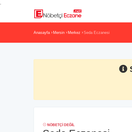
,
Anasayfa
Mersin
Merkez
Seda Eczanesi
NÖBETÇI DEĞIL