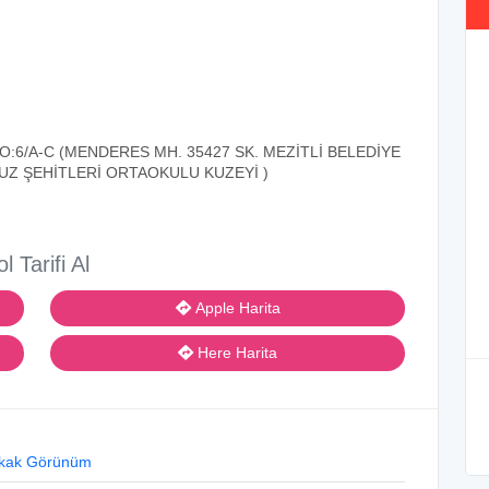
O:6/A-C (MENDERES MH. 35427 SK. MEZİTLİ BELEDİYE
MUZ ŞEHİTLERİ ORTAOKULU KUZEYİ )
ol Tarifi Al
Apple Harita
Here Harita
kak Görünüm