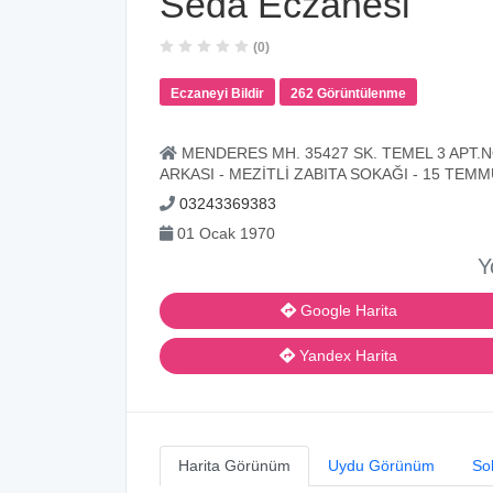
Seda Eczanesi
(0)
Eczaneyi Bildir
262 Görüntülenme
MENDERES MH. 35427 SK. TEMEL 3 APT.N
ARKASI - MEZİTLİ ZABITA SOKAĞI - 15 TEM
03243369383
01 Ocak 1970
Y
Google Harita
Yandex Harita
Harita Görünüm
Uydu Görünüm
So