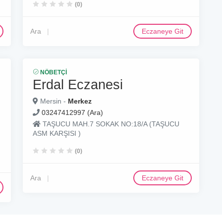
(0)
Ara
Eczaneye Git
NÖBETÇI
Erdal Eczanesi
Mersin -
Merkez
03247412997 (Ara)
TAŞUCU MAH.7 SOKAK NO:18/A (TAŞUCU
ASM KARŞISI )
(0)
Ara
Eczaneye Git