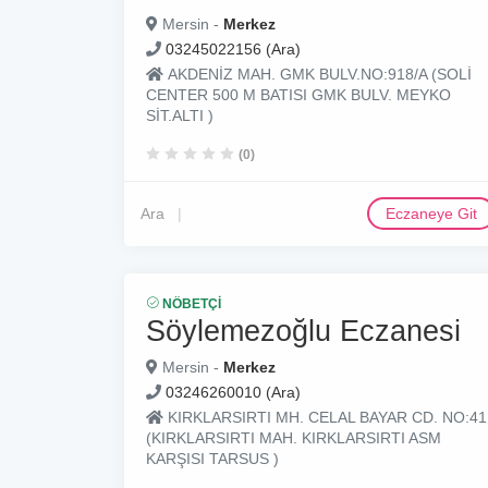
Mersin -
Merkez
03245022156 (Ara)
AKDENİZ MAH. GMK BULV.NO:918/A (SOLİ
CENTER 500 M BATISI GMK BULV. MEYKO
SİT.ALTI )
(0)
Ara
Eczaneye Git
NÖBETÇI
Söylemezoğlu Eczanesi
Mersin -
Merkez
03246260010 (Ara)
KIRKLARSIRTI MH. CELAL BAYAR CD. NO:41
(KIRKLARSIRTI MAH. KIRKLARSIRTI ASM
KARŞISI TARSUS )