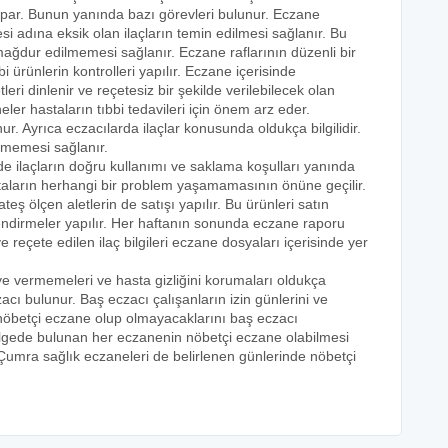
yapar. Bunun yanında bazı görevleri bulunur. Eczane
i adına eksik olan ilaçların temin edilmesi sağlanır. Bu
e mağdur edilmemesi sağlanır. Eczane raflarının düzenli bir
i ürünlerin kontrolleri yapılır. Eczane içerisinde
tleri dinlenir ve reçetesiz bir şekilde verilebilecek olan
eler hastaların tıbbi tedavileri için önem arz eder.
nur. Ayrıca eczacılarda ilaçlar konusunda oldukça bilgilidir.
lmemesi sağlanır.
de ilaçların doğru kullanımı ve saklama koşulları yanında
astaların herhangi bir problem yaşamamasının önüne geçilir.
teş ölçen aletlerin de satışı yapılır. Bu ürünleri satın
lendirmeler yapılır. Her haftanın sonunda eczane raporu
ve reçete edilen ilaç bilgileri eczane dosyaları içerisinde yer
eye vermemeleri ve hasta gizliğini korumaları oldukça
acı bulunur. Baş eczacı çalışanların izin günlerini ve
k nöbetçi eczane olup olmayacaklarını baş eczacı
bölgede bulunan her eczanenin nöbetçi eczane olabilmesi
 Çumra sağlık eczaneleri de belirlenen günlerinde nöbetçi