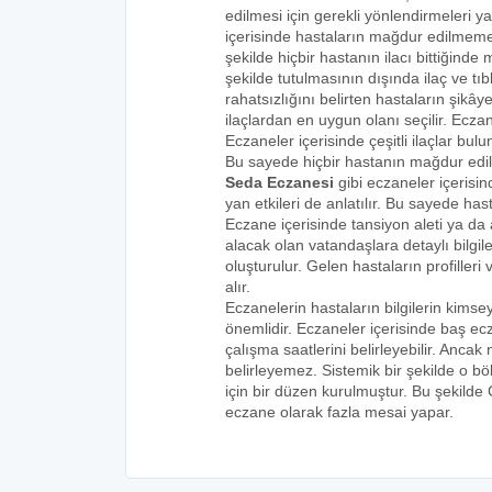
edilmesi için gerekli yönlendirmeleri 
içerisinde hastaların mağdur edilmemes
şekilde hiçbir hastanın ilacı bittiğind
şekilde tutulmasının dışında ilaç ve tıbb
rahatsızlığını belirten hastaların şikâye
ilaçlardan en uygun olanı seçilir. Eczan
Eczaneler içerisinde çeşitli ilaçlar bulu
Bu sayede hiçbir hastanın mağdur edi
Seda Eczanesi
gibi eczaneler içerisin
yan etkileri de anlatılır. Bu sayede h
Eczane içerisinde tansiyon aleti ya da a
alacak olan vatandaşlara detaylı bilgi
oluşturulur. Gelen hastaların profilleri 
alır.
Eczanelerin hastaların bilgilerin kims
önemlidir. Eczaneler içerisinde baş ecz
çalışma saatlerini belirleyebilir. Anca
belirleyemez. Sistemik bir şekilde o 
için bir düzen kurulmuştur. Bu şekilde
eczane olarak fazla mesai yapar.