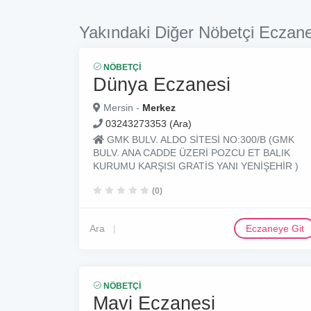
Yakındaki Diğer Nöbetçi Eczane
NÖBETÇI
Dünya Eczanesi
Mersin -
Merkez
03243273353 (Ara)
GMK BULV. ALDO SİTESİ NO:300/B (GMK
BULV. ANA CADDE ÜZERİ POZCU ET BALIK
KURUMU KARŞISI GRATİS YANI YENİŞEHİR )
(0)
Ara
Eczaneye Git
NÖBETÇI
Mavi Eczanesi