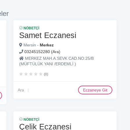
ler
NÖBETÇI
Samet Eczanesi
Mersin -
Merkez
03245152280 (Ara)
MERKEZ MAH.A.SEVK CAD.NO:25/B
(MÜFTÜLÜK YANI /ERDEMLİ )
(0)
Ara
Eczaneye Git
NÖBETÇI
Çelik Eczanesi