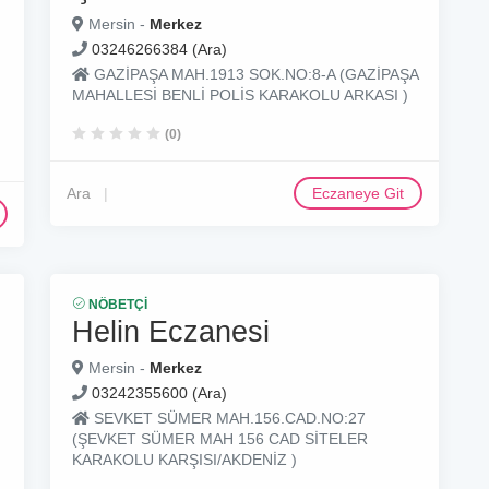
Mersin -
Merkez
03246266384 (Ara)
GAZİPAŞA MAH.1913 SOK.NO:8-A (GAZİPAŞA
MAHALLESİ BENLİ POLİS KARAKOLU ARKASI )
(0)
Ara
Eczaneye Git
NÖBETÇI
Helin Eczanesi
Mersin -
Merkez
03242355600 (Ara)
SEVKET SÜMER MAH.156.CAD.NO:27
(ŞEVKET SÜMER MAH 156 CAD SİTELER
KARAKOLU KARŞISI/AKDENİZ )