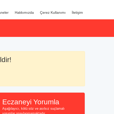
neler
Hakkımızda
Çerez Kullanımı
İletişim
dir!
Eczaneyi Yorumla
Aşağılayıcı, kötü söz ve asılsız suçlamalı
yorumlar onaylanmamaktadır...