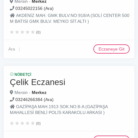
Mersin -
Merkez
03245022156 (Ara)
AKDENİZ MAH. GMK BULV.NO:918/A (SOLİ CENTER 500
M BATISI GMK BULV. MEYKO SİT.ALTI )
(0)
Ara
Eczaneye Git
NÖBETÇI
Çelik Eczanesi
Mersin -
Merkez
03246266384 (Ara)
GAZİPAŞA MAH.1913 SOK.NO:8-A (GAZİPAŞA
MAHALLESİ BENLİ POLİS KARAKOLU ARKASI )
(0)