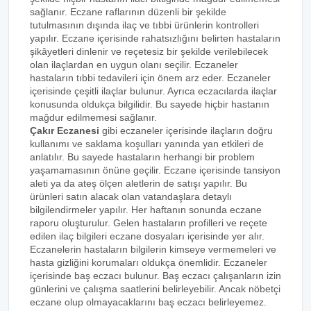
sağlanır. Eczane raflarının düzenli bir şekilde
tutulmasının dışında ilaç ve tıbbi ürünlerin kontrolleri
yapılır. Eczane içerisinde rahatsızlığını belirten hastaların
şikâyetleri dinlenir ve reçetesiz bir şekilde verilebilecek
olan ilaçlardan en uygun olanı seçilir. Eczaneler
hastaların tıbbi tedavileri için önem arz eder. Eczaneler
içerisinde çeşitli ilaçlar bulunur. Ayrıca eczacılarda ilaçlar
konusunda oldukça bilgilidir. Bu sayede hiçbir hastanın
mağdur edilmemesi sağlanır.
Çakır Eczanesi
gibi eczaneler içerisinde ilaçların doğru
kullanımı ve saklama koşulları yanında yan etkileri de
anlatılır. Bu sayede hastaların herhangi bir problem
yaşamamasının önüne geçilir. Eczane içerisinde tansiyon
aleti ya da ateş ölçen aletlerin de satışı yapılır. Bu
ürünleri satın alacak olan vatandaşlara detaylı
bilgilendirmeler yapılır. Her haftanın sonunda eczane
raporu oluşturulur. Gelen hastaların profilleri ve reçete
edilen ilaç bilgileri eczane dosyaları içerisinde yer alır.
Eczanelerin hastaların bilgilerin kimseye vermemeleri ve
hasta gizliğini korumaları oldukça önemlidir. Eczaneler
içerisinde baş eczacı bulunur. Baş eczacı çalışanların izin
günlerini ve çalışma saatlerini belirleyebilir. Ancak nöbetçi
eczane olup olmayacaklarını baş eczacı belirleyemez.