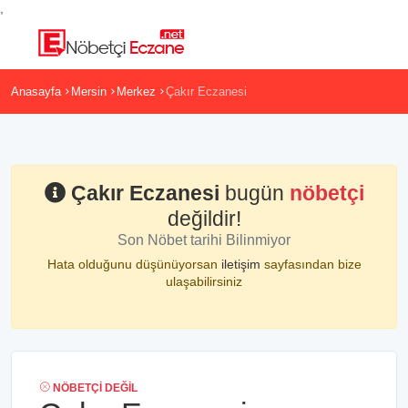
,
Anasayfa
Mersin
Merkez
Çakır Eczanesi
Çakır Eczanesi
bugün
nöbetçi
değildir!
Son Nöbet tarihi Bilinmiyor
Hata olduğunu düşünüyorsan
iletişim
sayfasından bize
ulaşabilirsiniz
NÖBETÇI DEĞIL