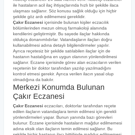
ile hastaların acil ilaç ihtiyaçlarında hızlı bir şekilde ilaca
ulaşması sağlanır. Söz konusu sağlık olduğu için hiçbir
şekilde göz ardı edilmemesi gereklidir.
Çakır Eczanesi
içerisinde bulunan kişiler eczacılık
bölümlerinden mezun olmuş farmakoloji alanında
kendilerini geliştirmiştir. Bu sayede ilaçlar hakkında
oldukça donanımlıdırlar. Vatandaşların ilaçları doğru
kullanabilmesi adına detaylı bilgilendirmeler yapılır.
Ayrıca reçetesiz bir şekilde satılabilen ilaçlar için de
hastanın hastalığına en uygun olanının yönlendirilmesi
sağlanır. Eczane içerisinde görev alan eczacıların verilen
reçetenin bir doktor tarafından yazılıp yazılmadığını
kontrol etmesi gerekir. Ayrıca verilen ilacın yasal olup
olmadığına da bakılır.
Merkezi Konumda Bulunan
Çakır Eczanesi
Çakır Eczanesi
eczacıları, doktorlar tarafından reçete
edilen ilaçların vatandaşlara temin edilmesi için gerekli
yönlendirmeleri yapar. Bunun yanında bazı görevleri
bulunur. Eczane içerisinde hastaların mağdur edilmemesi
adına eksik olan ilaçların temin edilmesi sağlanır. Bu
şekilde hiçbir hastanın ilacı bittiğinde mağdur edilmemesi