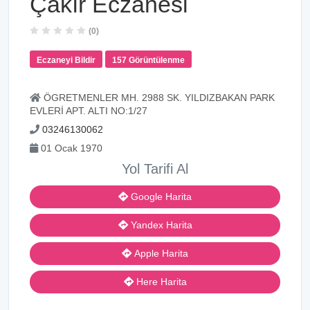
Çakır Eczanesi
(0)
Eczaneyi Bildir
157 Görüntülenme
ÖGRETMENLER MH. 2988 SK. YILDIZBAKAN PARK
EVLERİ APT. ALTI NO:1/27
03246130062
01 Ocak 1970
Yol Tarifi Al
Google Harita
Yandex Harita
Apple Harita
Here Harita