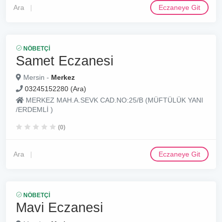
Ara
Eczaneye Git
NÖBETÇI
Samet Eczanesi
Mersin -
Merkez
03245152280 (Ara)
MERKEZ MAH.A.SEVK CAD.NO:25/B (MÜFTÜLÜK YANI
/ERDEMLİ )
(0)
Ara
Eczaneye Git
NÖBETÇI
Mavi Eczanesi