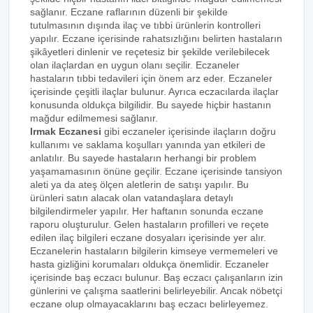
sağlanır. Eczane raflarının düzenli bir şekilde
tutulmasının dışında ilaç ve tıbbi ürünlerin kontrolleri
yapılır. Eczane içerisinde rahatsızlığını belirten hastaların
şikâyetleri dinlenir ve reçetesiz bir şekilde verilebilecek
olan ilaçlardan en uygun olanı seçilir. Eczaneler
hastaların tıbbi tedavileri için önem arz eder. Eczaneler
içerisinde çeşitli ilaçlar bulunur. Ayrıca eczacılarda ilaçlar
konusunda oldukça bilgilidir. Bu sayede hiçbir hastanın
mağdur edilmemesi sağlanır.
Irmak Eczanesi
gibi eczaneler içerisinde ilaçların doğru
kullanımı ve saklama koşulları yanında yan etkileri de
anlatılır. Bu sayede hastaların herhangi bir problem
yaşamamasının önüne geçilir. Eczane içerisinde tansiyon
aleti ya da ateş ölçen aletlerin de satışı yapılır. Bu
ürünleri satın alacak olan vatandaşlara detaylı
bilgilendirmeler yapılır. Her haftanın sonunda eczane
raporu oluşturulur. Gelen hastaların profilleri ve reçete
edilen ilaç bilgileri eczane dosyaları içerisinde yer alır.
Eczanelerin hastaların bilgilerin kimseye vermemeleri ve
hasta gizliğini korumaları oldukça önemlidir. Eczaneler
içerisinde baş eczacı bulunur. Baş eczacı çalışanların izin
günlerini ve çalışma saatlerini belirleyebilir. Ancak nöbetçi
eczane olup olmayacaklarını baş eczacı belirleyemez.