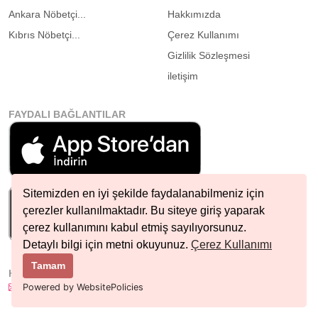
Ankara Nöbetçi...
Hakkımızda
Kıbrıs Nöbetçi...
Çerez Kullanımı
Gizlilik Sözleşmesi
iletişim
FAYDALI BAĞLANTILAR
Sitemizden en iyi şekilde faydalanabilmeniz için
çerezler kullanılmaktadır. Bu siteye giriş yaparak
çerez kullanımını kabul etmiş sayılıyorsunuz.
Detaylı bilgi için metni okuyunuz.
Çerez Kullanımı
Tamam
HIZLI İLETIŞIM
info@nobetcieczane.net
Powered by WebsitePolicies