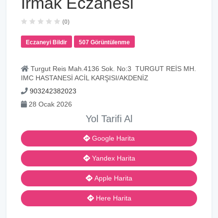
Irmak Eczanesi
(0)
Eczaneyi Bildir
507 Görüntülenme
Turgut Reis Mah.4136 Sok. No:3 TURGUT REİS MH.
IMC HASTANESİ ACİL KARŞISI/AKDENİZ
903242382023
28 Ocak 2026
Yol Tarifi Al
Google Harita
Yandex Harita
Apple Harita
Here Harita