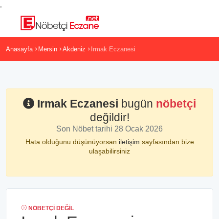
,
Anasayfa
Mersin
Akdeniz
Irmak Eczanesi
Irmak Eczanesi
bugün
nöbetçi
değildir!
Son Nöbet tarihi 28 Ocak 2026
Hata olduğunu düşünüyorsan
iletişim
sayfasından bize
ulaşabilirsiniz
NÖBETÇI DEĞIL