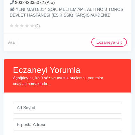
903242335072 (Ara)
YENI MAH.5314 SOK. MELTEM APT. ALTI NO:8 TOROS
DEVLET HASTANESİ (ESKİ SSK) KARŞISI/AKDENİZ
(0)
Ara
Eczaneye Git
Eczaneyi Yorumla
Aşağılayıcı, kötü söz ve asılsız suçlamalı yorumlar
onaylanmamaktadır...