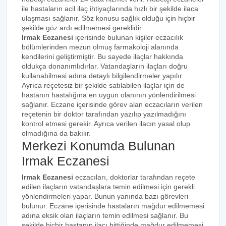
ile hastaların acil ilaç ihtiyaçlarında hızlı bir şekilde ilaca
ulaşması sağlanır. Söz konusu sağlık olduğu için hiçbir
şekilde göz ardı edilmemesi gereklidir.
Irmak Eczanesi
içerisinde bulunan kişiler eczacılık
bölümlerinden mezun olmuş farmakoloji alanında
kendilerini geliştirmiştir. Bu sayede ilaçlar hakkında
oldukça donanımlıdırlar. Vatandaşların ilaçları doğru
kullanabilmesi adına detaylı bilgilendirmeler yapılır.
Ayrıca reçetesiz bir şekilde satılabilen ilaçlar için de
hastanın hastalığına en uygun olanının yönlendirilmesi
sağlanır. Eczane içerisinde görev alan eczacıların verilen
reçetenin bir doktor tarafından yazılıp yazılmadığını
kontrol etmesi gerekir. Ayrıca verilen ilacın yasal olup
olmadığına da bakılır.
Merkezi Konumda Bulunan
Irmak Eczanesi
Irmak Eczanesi
eczacıları, doktorlar tarafından reçete
edilen ilaçların vatandaşlara temin edilmesi için gerekli
yönlendirmeleri yapar. Bunun yanında bazı görevleri
bulunur. Eczane içerisinde hastaların mağdur edilmemesi
adına eksik olan ilaçların temin edilmesi sağlanır. Bu
şekilde hiçbir hastanın ilacı bittiğinde mağdur edilmemesi