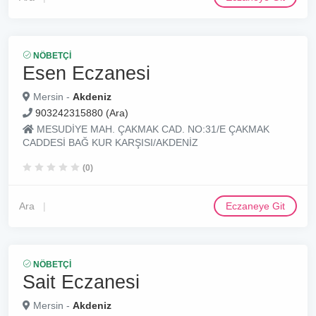
NÖBETÇI
Esen Eczanesi
Mersin -
Akdeniz
903242315880 (Ara)
MESUDİYE MAH. ÇAKMAK CAD. NO:31/E ÇAKMAK
CADDESİ BAĞ KUR KARŞISI/AKDENİZ
(0)
Ara
Eczaneye Git
NÖBETÇI
Sait Eczanesi
Mersin -
Akdeniz