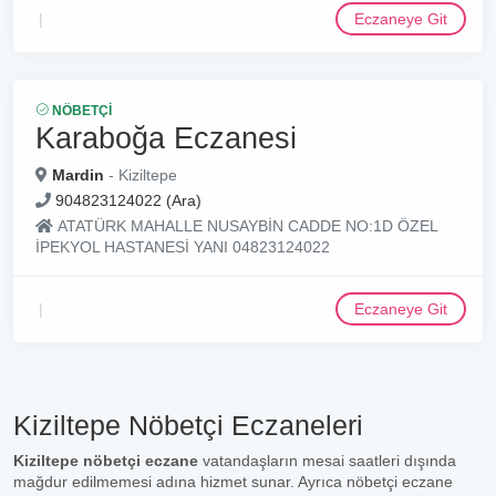
Eczaneye Git
NÖBETÇI
Karaboğa Eczanesi
Mardin
- Kiziltepe
904823124022 (Ara)
ATATÜRK MAHALLE NUSAYBİN CADDE NO:1D ÖZEL
İPEKYOL HASTANESİ YANI 04823124022
Eczaneye Git
Kiziltepe Nöbetçi Eczaneleri
Kiziltepe nöbetçi eczane
vatandaşların mesai saatleri dışında
mağdur edilmemesi adına hizmet sunar. Ayrıca nöbetçi eczane