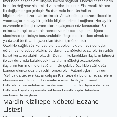
üzerinden eczanelere ulaşma imkânı sağlanır. Nöbetçi eczanelerin
her gün değişme sistemleri ve sıraları bulunur. Sistematik bir sıra
ile değişimler gerçekleşir. Bu durumda her gün halkın
bilgilendirilmesi zor olabilmektedir. Ancak nöbetçi eczane listesi ile
vatandaşların kolay bir şekilde bilgilendirilmesi sağlanır. Her ay bir
eczanenin nöbetçi eczane olarak çalışması söz konusudur. Bu
noktada hangi eczanenin nerede ve nöbetçi olup olmadığına
ulaşılması için listeye başvurulabilir. Reçete edilen ilacı almak için
ya da acil bir ilaca ihtiyacı olan kişiler için önemlidir.
Özellikle sağlık söz konusu olunca beklemek olumsuz sonuçların
görülmesine sebep olabilir. Bu durumda nöbetçi eczanelerin varlığı
hayat kurtarıcı olabilmektedir. Devamlı kullandıkları ilaçların bitmesi
ile zor durumda kalabilecek hastaların nöbetçi eczanelerden
ilaçlarını temin etmeleri sağlanır. Bu şekilde özellikle sağlık söz
konusu olunca göz ardı edilmemesi olur. Vatandaşların her gün
7/24 ya da geceye kadar çalışan
Kiziltepe
’da bulunan eczanelere
ulaşması mümkündür. Eczaneler içerisinde ilaçların nasıl
kullanılacağını anlatan eczacılar yardımcı olurlar. Ayrıca ilaçların
kullanım koşulları yanında saklama koşulları gibi detayların
verilmesi de sağlanır.
Mardin Kiziltepe Nöbetçi Eczane
Listesi