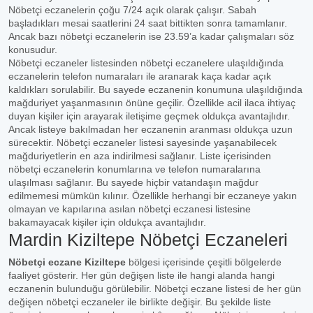
Nöbetçi eczanelerin çoğu 7/24 açık olarak çalışır. Sabah
başladıkları mesai saatlerini 24 saat bittikten sonra tamamlanır.
Ancak bazı nöbetçi eczanelerin ise 23.59’a kadar çalışmaları söz
konusudur.
Nöbetçi eczaneler listesinden nöbetçi eczanelere ulaşıldığında
eczanelerin telefon numaraları ile aranarak kaça kadar açık
kaldıkları sorulabilir. Bu sayede eczanenin konumuna ulaşıldığında
mağduriyet yaşanmasının önüne geçilir. Özellikle acil ilaca ihtiyaç
duyan kişiler için arayarak iletişime geçmek oldukça avantajlıdır.
Ancak listeye bakılmadan her eczanenin aranması oldukça uzun
sürecektir. Nöbetçi eczaneler listesi sayesinde yaşanabilecek
mağduriyetlerin en aza indirilmesi sağlanır. Liste içerisinden
nöbetçi eczanelerin konumlarına ve telefon numaralarına
ulaşılması sağlanır. Bu sayede hiçbir vatandaşın mağdur
edilmemesi mümkün kılınır. Özellikle herhangi bir eczaneye yakın
olmayan ve kapılarına asılan nöbetçi eczanesi listesine
bakamayacak kişiler için oldukça avantajlıdır.
Mardin Kiziltepe Nöbetçi Eczaneleri
Nöbetçi eczane Kiziltepe
bölgesi içerisinde çeşitli bölgelerde
faaliyet gösterir. Her gün değişen liste ile hangi alanda hangi
eczanenin bulunduğu görülebilir. Nöbetçi eczane listesi de her gün
değişen nöbetçi eczaneler ile birlikte değişir. Bu şekilde liste