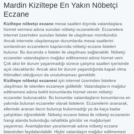
Mardin Kiziltepe En Yakın Nöbetçi
Eczane
Kiziltepe nöbetçi eczane
mesai saatleri dışında vatandaşlara
hizmet vermesi adına sunulan nöbetçi eczanelerdir. Eczanelere
internet üzerinden sunulan listeler ile ulaşılması mümkündür.
Ancak internete ulaşılamayan durumlarda mesai saatlerini
sonlandıran eczanelerin kapılarında nöbetçi eczane listeleri
bulunur. Bu durumda o listeler ile ulaşılması sağlanabilir. Nöbetçi
eczaneler vatandaşların mağdur edilmemesi adına hizmet verir.
Çok aksi bir durum yaşanmadığı sürece çalışma saatleri içerisinde
açık olacaklardır. Ancak aksi bir durum yaşandığında kapalı olma
ihtimalleri olduğunun da unutulmaması gereklidir.
Kiziltepe nöbetçi eczanesi
için internet üzerinden listelere
ulaşılması ile istenilen eczaneye gidilebilir. Vatandaşların mağdur
edilmemesi adına belirli konumlarda hizmet veren nöbetçi
eczaneler bulunacaktır. Bu konumlar vatandaşların konumlarına en
yakında bulunan eczaneler olarak listelenir. Eczanelerin aranarak,
ellerinde aranan ilacın bulunup bulunmadığı ya da kaça kadar
çalıştıkları öğrenilebilir. Nöbetçi eczane listesi ile nöbetçi eczanenin
hangi alanda bulunduğu rahatlıkla görülür ve mağduriyet
yaşanmaz. Avantajlardan yararlanmak adına nöbetçi eczane
listesinden faydalanılabilir. Hiçbir vatandaşın mağdur edilmemesi