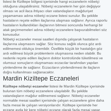
listesi ile Kiziltepe bölgesi içerisinde hangi eczanelerin nöbetçi
olduğuna ulaşabilirsiniz. Nöbetçi eczanelerin her gün değişiyor
olması ve acil ilaca ihtiyacı olan vatandaşların mağduriyet
yaşamaması adına nöbetçi eczane listesi sunulur. Bu şekilde
hastaların reçete edilen ilaçlarına ulaşması sağlanır. Ayrıca raporlu
hastaların kullandıkları ilaçlarının bitmesi soncunda herhangi bir
atak geçirmemeleri adına nöbetçi eczanelere başvurabilmeleri söz
konusudur.
Nöbetçi eczaneler mesai saatleri dışında çalışarak hastaların
ilaçlarına ulaşmasını sağlar. Söz konusu sağlık olunca göz ardı
edilmemesi oldukça önemlidir. Özellikle küçük bir hastalığın göz
ardı edilmesi büyük problemlerin oluşmasına neden olabilir. Bu
nedenle reçete edilen ilaçların doktor kontrolünde tüketilmesi ve
olumsuz sonuçların oluşmaması eczacılar tarafından yapılan
yönlendirme ile sağlanır. Eczacıların yönlendirmesi ile ilaçların
doğru kullanılması sağlanacaktır.
Mardin Kiziltepe Eczaneleri
Kiziltepe nöbetçi eczaneler
listesi ile Mardin Kiziltepe içerisinde
bulunan tüm nöbetçi eczanelere ulaşılabilir. Bu şekilde
vatandaşların mağdur edilmemesi sağlanır. Nöbetçi eczaneler
normalde mesai saatleri içerisinde çalışan eczanelere göre daha
fazla mesai ile çalışan versiyonlarıdır. Kiziltepe içerisinde her
eczane ayda bir kere nöbetçi eczane olarak fazla mesai yapar.