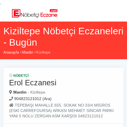
,
Kiziltepe Nöbetçi Eczaneleri
- Bugün
Anasayfa
Mardin
Kiziltepe
NÖBETÇI
Erol Eczanesi
Mardin
- Kiziltepe
904823121012 (Ara)
TEPEBAŞI MAHALLE 655. SOKAK NO:33/4 MİGROS
(ESKİ CARREFOURSA) ARKASI MEHMET SİNCAR PARKI
YANI 5 NOLU ZERGAN ASM KARŞISI 04823121012