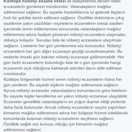
Kiziltepe nöbetçi eczane listesi
ile faaliyetlerine devam eden
eczanelerin görülmesi mümkündür. Vatandaşların mağdur
edilmemesi sağlanır. Bu sayede hastalıklarına iyi gelecek ilaçların
hızlı bir şekilde temin edilmesi sağlanır. Özellikle doktorların çıkış
saatlerine yakın yazdıkları reçetelerin eczanelerin mesai saatleri
içerisinde temin edilememesi sonucunda vatandaşların mağdur
edilmemesi adına faaliyet gösteren nöbetçi eczanelere ulaşmaları
oldukça kolaydır. Sunulan liste ile nöbetçi eczanelere ulaşılması
sağlanır. Listelerin her gün yenilenmesi söz konusudur. Nöbetçi
eczanelerin her gün diğer eczaneye geçtiği unutulmamalıdır. Bu
nedenle önceki gün bakılan nöbetçi eczaneye gidilmemelidir. Her
gün farklı eczanelerin bulunduğu liste ile o gün içerisinde hangi
eczanenin açık olduğuna bakılarak istenilen ilacın elde edilmesi
mümkündür.
Kiziltepe bölgesinde hizmet veren nöbetçi eczanelerin listesi her
gün yenilenir. Bu sayede kişilerin mağdur edilmemesi sağlanır.
Ayrıca nöbetçi eczaneler vatandaşların konumlarına göre listelenir.
Bu sayede kişiler kendilerine en yakın nöbetçi eczaneye ulaşılabilir.
Eczaneler genellikle vatandaşların en yoğun ikamet ettiği yerlerde
daha fazla bulunurlar. Ancak nöbetçi eczanelerin seçimi yapılırken
kimsenin mağdur edilmemesi adına her bölgeye hizmet edebilecek
konumlarda bulunan nöbetçi eczanelerin seçilmesi sağlanır.
Özellikle sağlık söz konusu olduğu için kimsenin mağdur
edilmemesi sağlanır.