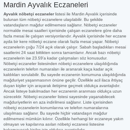
Mardin Ayvalık Eczaneleri
Ayvalık nöbetçi eczaneler
listesi ile Mardin Ayvalık içerisinde
bulunan tüm nöbetçi eczanelere ulaşılabilir. Bu şekilde
vatandaşların mağdur edilmemesi sağlanır. Nöbetçi eczaneler
normalde mesai saatleri içerisinde çalışan eczanelere göre daha
fazla mesai ile çalışan versiyonlarıdır. Ayvalık içerisinde her eczane
ayda bir kere nöbetçi eczane olarak fazla mesai yapar. Nöbetçi
eczanelerin çoğu 7/24 açık olarak çalışır. Sabah başladıkları mesai
saatlerini 24 saat bittikten sonra tamamlanır. Ancak bazı nöbetçi
eczanelerin ise 23.59’a kadar çalışmaları söz konusudur.
Nöbetçi eczaneler listesinden nöbetçi eczanelere ulaşıldığında
eczanelerin telefon numaraları ile aranarak kaça kadar açık
kaldıkları sorulabilir. Bu sayede eczanenin konumuna ulaşıldığında
mağduriyet yaşanmasının önüne geçilir. Özellikle acil ilaca ihtiyaç
duyan kişiler için arayarak iletişime geçmek oldukça avantajlıdır.
Ancak listeye bakılmadan her eczanenin aranması oldukça uzun
sürecektir. Nöbetçi eczaneler listesi sayesinde yaşanabilecek
mağduriyetlerin en aza indirilmesi sağlanır. Liste içerisinden
nöbetçi eczanelerin konumlarına ve telefon numaralarına
ulaşılması sağlanır. Bu sayede hiçbir vatandaşın mağdur
edilmemesi mümkün kılınır. Özellikle herhangi bir eczaneye yakın
olmayan ve kapılarına asılan nöbetçi eczanesi listesine
bakamayacak kişiler için oldukça avantajlıdır.