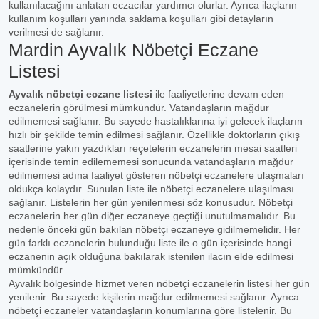
kullanılacağını anlatan eczacılar yardımcı olurlar. Ayrıca ilaçların
kullanım koşulları yanında saklama koşulları gibi detayların
verilmesi de sağlanır.
Mardin Ayvalık Nöbetçi Eczane
Listesi
Ayvalık nöbetçi eczane listesi
ile faaliyetlerine devam eden
eczanelerin görülmesi mümkündür. Vatandaşların mağdur
edilmemesi sağlanır. Bu sayede hastalıklarına iyi gelecek ilaçların
hızlı bir şekilde temin edilmesi sağlanır. Özellikle doktorların çıkış
saatlerine yakın yazdıkları reçetelerin eczanelerin mesai saatleri
içerisinde temin edilememesi sonucunda vatandaşların mağdur
edilmemesi adına faaliyet gösteren nöbetçi eczanelere ulaşmaları
oldukça kolaydır. Sunulan liste ile nöbetçi eczanelere ulaşılması
sağlanır. Listelerin her gün yenilenmesi söz konusudur. Nöbetçi
eczanelerin her gün diğer eczaneye geçtiği unutulmamalıdır. Bu
nedenle önceki gün bakılan nöbetçi eczaneye gidilmemelidir. Her
gün farklı eczanelerin bulunduğu liste ile o gün içerisinde hangi
eczanenin açık olduğuna bakılarak istenilen ilacın elde edilmesi
mümkündür.
Ayvalık bölgesinde hizmet veren nöbetçi eczanelerin listesi her gün
yenilenir. Bu sayede kişilerin mağdur edilmemesi sağlanır. Ayrıca
nöbetçi eczaneler vatandaşların konumlarına göre listelenir. Bu