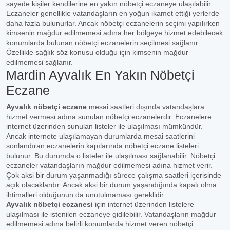
sayede kişiler kendilerine en yakın nöbetçi eczaneye ulaşılabilir.
Eczaneler genellikle vatandaşların en yoğun ikamet ettiği yerlerde
daha fazla bulunurlar. Ancak nöbetçi eczanelerin seçimi yapılırken
kimsenin mağdur edilmemesi adına her bölgeye hizmet edebilecek
konumlarda bulunan nöbetçi eczanelerin seçilmesi sağlanır.
Özellikle sağlık söz konusu olduğu için kimsenin mağdur
edilmemesi sağlanır.
Mardin Ayvalık En Yakın Nöbetçi
Eczane
Ayvalık nöbetçi eczane
mesai saatleri dışında vatandaşlara
hizmet vermesi adına sunulan nöbetçi eczanelerdir. Eczanelere
internet üzerinden sunulan listeler ile ulaşılması mümkündür.
Ancak internete ulaşılamayan durumlarda mesai saatlerini
sonlandıran eczanelerin kapılarında nöbetçi eczane listeleri
bulunur. Bu durumda o listeler ile ulaşılması sağlanabilir. Nöbetçi
eczaneler vatandaşların mağdur edilmemesi adına hizmet verir.
Çok aksi bir durum yaşanmadığı sürece çalışma saatleri içerisinde
açık olacaklardır. Ancak aksi bir durum yaşandığında kapalı olma
ihtimalleri olduğunun da unutulmaması gereklidir.
Ayvalık nöbetçi eczanesi
için internet üzerinden listelere
ulaşılması ile istenilen eczaneye gidilebilir. Vatandaşların mağdur
edilmemesi adına belirli konumlarda hizmet veren nöbetçi