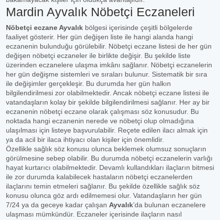
Mardin Ayvalık Nöbetçi Eczaneleri
Nöbetçi eczane Ayvalık
bölgesi içerisinde çeşitli bölgelerde
faaliyet gösterir. Her gün değişen liste ile hangi alanda hangi
eczanenin bulunduğu görülebilir. Nöbetçi eczane listesi de her gün
değişen nöbetçi eczaneler ile birlikte değişir. Bu şekilde liste
üzerinden eczanelere ulaşma imkânı sağlanır. Nöbetçi eczanelerin
her gün değişme sistemleri ve sıraları bulunur. Sistematik bir sıra
ile değişimler gerçekleşir. Bu durumda her gün halkın
bilgilendirilmesi zor olabilmektedir. Ancak nöbetçi eczane listesi ile
vatandaşların kolay bir şekilde bilgilendirilmesi sağlanır. Her ay bir
eczanenin nöbetçi eczane olarak çalışması söz konusudur. Bu
noktada hangi eczanenin nerede ve nöbetçi olup olmadığına
ulaşılması için listeye başvurulabilir. Reçete edilen ilacı almak için
ya da acil bir ilaca ihtiyacı olan kişiler için önemlidir.
Özellikle sağlık söz konusu olunca beklemek olumsuz sonuçların
görülmesine sebep olabilir. Bu durumda nöbetçi eczanelerin varlığı
hayat kurtarıcı olabilmektedir. Devamlı kullandıkları ilaçların bitmesi
ile zor durumda kalabilecek hastaların nöbetçi eczanelerden
ilaçlarını temin etmeleri sağlanır. Bu şekilde özellikle sağlık söz
konusu olunca göz ardı edilmemesi olur. Vatandaşların her gün
7/24 ya da geceye kadar çalışan
Ayvalık
’da bulunan eczanelere
ulaşması mümkündür. Eczaneler içerisinde ilaçların nasıl