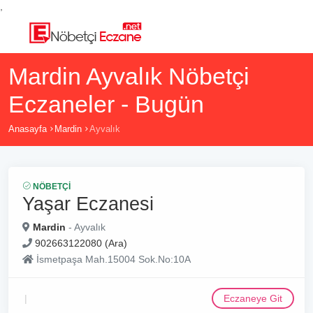
,
Mardin Ayvalık Nöbetçi
Eczaneler - Bugün
Anasayfa
Mardin
Ayvalık
NÖBETÇI
Yaşar Eczanesi
Mardin
- Ayvalık
902663122080 (Ara)
İsmetpaşa Mah.15004 Sok.No:10A
Eczaneye Git