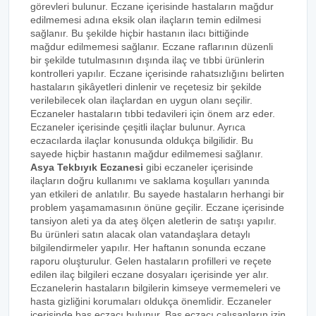
görevleri bulunur. Eczane içerisinde hastaların mağdur
edilmemesi adına eksik olan ilaçların temin edilmesi
sağlanır. Bu şekilde hiçbir hastanın ilacı bittiğinde
mağdur edilmemesi sağlanır. Eczane raflarının düzenli
bir şekilde tutulmasının dışında ilaç ve tıbbi ürünlerin
kontrolleri yapılır. Eczane içerisinde rahatsızlığını belirten
hastaların şikâyetleri dinlenir ve reçetesiz bir şekilde
verilebilecek olan ilaçlardan en uygun olanı seçilir.
Eczaneler hastaların tıbbi tedavileri için önem arz eder.
Eczaneler içerisinde çeşitli ilaçlar bulunur. Ayrıca
eczacılarda ilaçlar konusunda oldukça bilgilidir. Bu
sayede hiçbir hastanın mağdur edilmemesi sağlanır.
Asya Tekbıyık Eczanesi
gibi eczaneler içerisinde
ilaçların doğru kullanımı ve saklama koşulları yanında
yan etkileri de anlatılır. Bu sayede hastaların herhangi bir
problem yaşamamasının önüne geçilir. Eczane içerisinde
tansiyon aleti ya da ateş ölçen aletlerin de satışı yapılır.
Bu ürünleri satın alacak olan vatandaşlara detaylı
bilgilendirmeler yapılır. Her haftanın sonunda eczane
raporu oluşturulur. Gelen hastaların profilleri ve reçete
edilen ilaç bilgileri eczane dosyaları içerisinde yer alır.
Eczanelerin hastaların bilgilerin kimseye vermemeleri ve
hasta gizliğini korumaları oldukça önemlidir. Eczaneler
içerisinde baş eczacı bulunur. Baş eczacı çalışanların izin