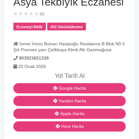
Asya Tekbıyık Eczanesi
(0)
Eczaneyi Bildir
402 Görüntülenme
İsmet İnönü Bulvarı Hasipoğlu Residance B Blok N0:3
Şık Prenses yanı Çelikkaya Klinik Altı Gazimağusa
903923651338
20 Ocak 2026
Yol Tarifi Al
Google Harita
Yandex Harita
Apple Harita
Here Harita