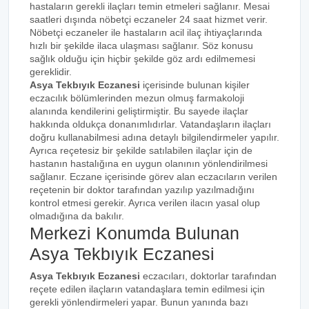
hastaların gerekli ilaçları temin etmeleri sağlanır. Mesai
saatleri dışında nöbetçi eczaneler 24 saat hizmet verir.
Nöbetçi eczaneler ile hastaların acil ilaç ihtiyaçlarında
hızlı bir şekilde ilaca ulaşması sağlanır. Söz konusu
sağlık olduğu için hiçbir şekilde göz ardı edilmemesi
gereklidir.
Asya Tekbıyık Eczanesi
içerisinde bulunan kişiler
eczacılık bölümlerinden mezun olmuş farmakoloji
alanında kendilerini geliştirmiştir. Bu sayede ilaçlar
hakkında oldukça donanımlıdırlar. Vatandaşların ilaçları
doğru kullanabilmesi adına detaylı bilgilendirmeler yapılır.
Ayrıca reçetesiz bir şekilde satılabilen ilaçlar için de
hastanın hastalığına en uygun olanının yönlendirilmesi
sağlanır. Eczane içerisinde görev alan eczacıların verilen
reçetenin bir doktor tarafından yazılıp yazılmadığını
kontrol etmesi gerekir. Ayrıca verilen ilacın yasal olup
olmadığına da bakılır.
Merkezi Konumda Bulunan
Asya Tekbıyık Eczanesi
Asya Tekbıyık Eczanesi
eczacıları, doktorlar tarafından
reçete edilen ilaçların vatandaşlara temin edilmesi için
gerekli yönlendirmeleri yapar. Bunun yanında bazı