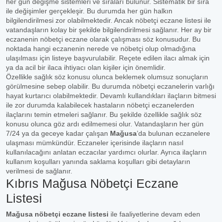
her gün değişme sistemleri ve sıraları bulunur. Sistematik bir sıra
ile değişimler gerçekleşir. Bu durumda her gün halkın
bilgilendirilmesi zor olabilmektedir. Ancak nöbetçi eczane listesi ile
vatandaşların kolay bir şekilde bilgilendirilmesi sağlanır. Her ay bir
eczanenin nöbetçi eczane olarak çalışması söz konusudur. Bu
noktada hangi eczanenin nerede ve nöbetçi olup olmadığına
ulaşılması için listeye başvurulabilir. Reçete edilen ilacı almak için
ya da acil bir ilaca ihtiyacı olan kişiler için önemlidir.
Özellikle sağlık söz konusu olunca beklemek olumsuz sonuçların
görülmesine sebep olabilir. Bu durumda nöbetçi eczanelerin varlığı
hayat kurtarıcı olabilmektedir. Devamlı kullandıkları ilaçların bitmesi
ile zor durumda kalabilecek hastaların nöbetçi eczanelerden
ilaçlarını temin etmeleri sağlanır. Bu şekilde özellikle sağlık söz
konusu olunca göz ardı edilmemesi olur. Vatandaşların her gün
7/24 ya da geceye kadar çalışan
Mağusa
’da bulunan eczanelere
ulaşması mümkündür. Eczaneler içerisinde ilaçların nasıl
kullanılacağını anlatan eczacılar yardımcı olurlar. Ayrıca ilaçların
kullanım koşulları yanında saklama koşulları gibi detayların
verilmesi de sağlanır.
Kıbrıs Mağusa Nöbetçi Eczane
Listesi
Mağusa nöbetçi eczane listesi
ile faaliyetlerine devam eden