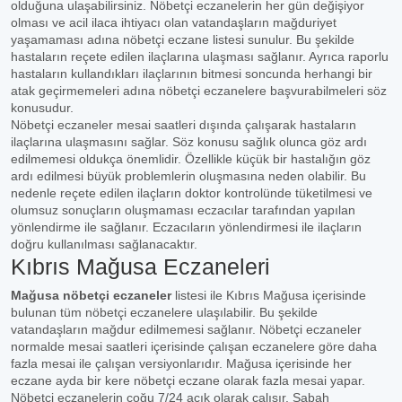
olduğuna ulaşabilirsiniz. Nöbetçi eczanelerin her gün değişiyor
olması ve acil ilaca ihtiyacı olan vatandaşların mağduriyet
yaşamaması adına nöbetçi eczane listesi sunulur. Bu şekilde
hastaların reçete edilen ilaçlarına ulaşması sağlanır. Ayrıca raporlu
hastaların kullandıkları ilaçlarının bitmesi soncunda herhangi bir
atak geçirmemeleri adına nöbetçi eczanelere başvurabilmeleri söz
konusudur.
Nöbetçi eczaneler mesai saatleri dışında çalışarak hastaların
ilaçlarına ulaşmasını sağlar. Söz konusu sağlık olunca göz ardı
edilmemesi oldukça önemlidir. Özellikle küçük bir hastalığın göz
ardı edilmesi büyük problemlerin oluşmasına neden olabilir. Bu
nedenle reçete edilen ilaçların doktor kontrolünde tüketilmesi ve
olumsuz sonuçların oluşmaması eczacılar tarafından yapılan
yönlendirme ile sağlanır. Eczacıların yönlendirmesi ile ilaçların
doğru kullanılması sağlanacaktır.
Kıbrıs Mağusa Eczaneleri
Mağusa nöbetçi eczaneler
listesi ile Kıbrıs Mağusa içerisinde
bulunan tüm nöbetçi eczanelere ulaşılabilir. Bu şekilde
vatandaşların mağdur edilmemesi sağlanır. Nöbetçi eczaneler
normalde mesai saatleri içerisinde çalışan eczanelere göre daha
fazla mesai ile çalışan versiyonlarıdır. Mağusa içerisinde her
eczane ayda bir kere nöbetçi eczane olarak fazla mesai yapar.
Nöbetçi eczanelerin çoğu 7/24 açık olarak çalışır. Sabah