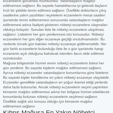
eczanelerin görülmesi mümkündür. Vatandaşların mağdur
edilmemesi sağlanır. Bu sayede hastalıklarına iyi gelecek ilaçların
hızlı bir şekilde temin edilmesi sağlanır. Özellikle doktorların çıkış
saatlerine yakın yazdıkları reçetelerin eczanelerin mesai saatleri
içerisinde temin edilememesi sonucunda vatandaşların mağdur
edilmemesi adına faaliyet gösteren nöbetçi eczanelere ulaşmaları
oldukça kolaydır. Sunulan liste ile nöbetçi eczanelere ulaşılması
sağlanır. Listelerin her gün yenilenmesi söz konusudur. Nöbetçi
eczanelerin her gün diğer eczaneye geçtiği unutulmamalıdır. Bu
nedenle önceki gün bakılan nöbetçi eczaneye gidilmemelidir. Her
gün farklı eczanelerin bulunduğu liste ile o gün içerisinde hangi
eczanenin açık olduğuna bakılarak istenilen ilacın elde edilmesi
mümkündür.
Mağusa bölgesinde hizmet veren nöbetçi eczanelerin listesi her
gün yenilenir. Bu sayede kişilerin mağdur edilmemesi sağlanır.
Ayrıca nöbetçi eczaneler vatandaşların konumlarına göre listelenir.
Bu sayede kişiler kendilerine en yakın nöbetçi eczaneye ulaşılabilir.
Eczaneler genellikle vatandaşların en yoğun ikamet ettiği yerlerde
daha fazla bulunurlar. Ancak nöbetçi eczanelerin seçimi yapılırken
kimsenin mağdur edilmemesi adına her bölgeye hizmet edebilecek
konumlarda bulunan nöbetçi eczanelerin seçilmesi sağlanır.
Özellikle sağlık söz konusu olduğu için kimsenin mağdur
edilmemesi sağlanır.
Kıbrıs Mağusa En Yakın Nöbetçi