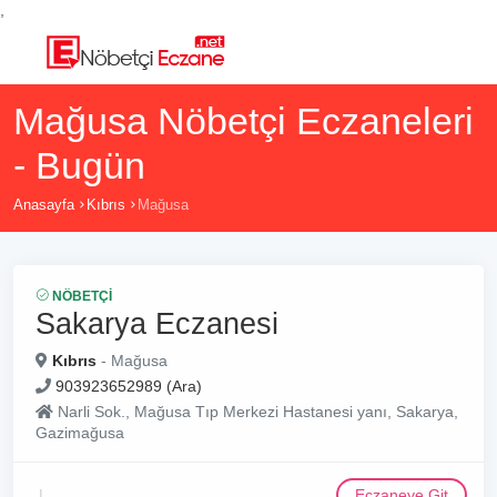
,
Mağusa Nöbetçi Eczaneleri
- Bugün
Anasayfa
Kıbrıs
Mağusa
NÖBETÇI
Sakarya Eczanesi
Kıbrıs
- Mağusa
903923652989 (Ara)
Narli Sok., Mağusa Tıp Merkezi Hastanesi yanı, Sakarya,
Gazimağusa
Eczaneye Git