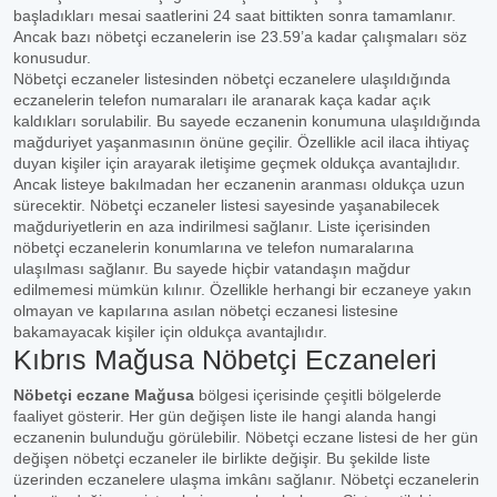
başladıkları mesai saatlerini 24 saat bittikten sonra tamamlanır.
Ancak bazı nöbetçi eczanelerin ise 23.59’a kadar çalışmaları söz
konusudur.
Nöbetçi eczaneler listesinden nöbetçi eczanelere ulaşıldığında
eczanelerin telefon numaraları ile aranarak kaça kadar açık
kaldıkları sorulabilir. Bu sayede eczanenin konumuna ulaşıldığında
mağduriyet yaşanmasının önüne geçilir. Özellikle acil ilaca ihtiyaç
duyan kişiler için arayarak iletişime geçmek oldukça avantajlıdır.
Ancak listeye bakılmadan her eczanenin aranması oldukça uzun
sürecektir. Nöbetçi eczaneler listesi sayesinde yaşanabilecek
mağduriyetlerin en aza indirilmesi sağlanır. Liste içerisinden
nöbetçi eczanelerin konumlarına ve telefon numaralarına
ulaşılması sağlanır. Bu sayede hiçbir vatandaşın mağdur
edilmemesi mümkün kılınır. Özellikle herhangi bir eczaneye yakın
olmayan ve kapılarına asılan nöbetçi eczanesi listesine
bakamayacak kişiler için oldukça avantajlıdır.
Kıbrıs Mağusa Nöbetçi Eczaneleri
Nöbetçi eczane Mağusa
bölgesi içerisinde çeşitli bölgelerde
faaliyet gösterir. Her gün değişen liste ile hangi alanda hangi
eczanenin bulunduğu görülebilir. Nöbetçi eczane listesi de her gün
değişen nöbetçi eczaneler ile birlikte değişir. Bu şekilde liste
üzerinden eczanelere ulaşma imkânı sağlanır. Nöbetçi eczanelerin