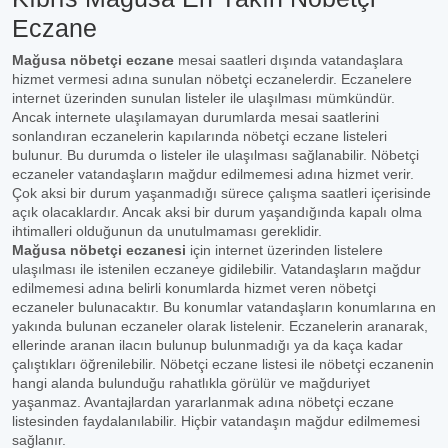
Eczane
Mağusa nöbetçi eczane
mesai saatleri dışında vatandaşlara
hizmet vermesi adına sunulan nöbetçi eczanelerdir. Eczanelere
internet üzerinden sunulan listeler ile ulaşılması mümkündür.
Ancak internete ulaşılamayan durumlarda mesai saatlerini
sonlandıran eczanelerin kapılarında nöbetçi eczane listeleri
bulunur. Bu durumda o listeler ile ulaşılması sağlanabilir. Nöbetçi
eczaneler vatandaşların mağdur edilmemesi adına hizmet verir.
Çok aksi bir durum yaşanmadığı sürece çalışma saatleri içerisinde
açık olacaklardır. Ancak aksi bir durum yaşandığında kapalı olma
ihtimalleri olduğunun da unutulmaması gereklidir.
Mağusa nöbetçi eczanesi
için internet üzerinden listelere
ulaşılması ile istenilen eczaneye gidilebilir. Vatandaşların mağdur
edilmemesi adına belirli konumlarda hizmet veren nöbetçi
eczaneler bulunacaktır. Bu konumlar vatandaşların konumlarına en
yakında bulunan eczaneler olarak listelenir. Eczanelerin aranarak,
ellerinde aranan ilacın bulunup bulunmadığı ya da kaça kadar
çalıştıkları öğrenilebilir. Nöbetçi eczane listesi ile nöbetçi eczanenin
hangi alanda bulunduğu rahatlıkla görülür ve mağduriyet
yaşanmaz. Avantajlardan yararlanmak adına nöbetçi eczane
listesinden faydalanılabilir. Hiçbir vatandaşın mağdur edilmemesi
sağlanır.