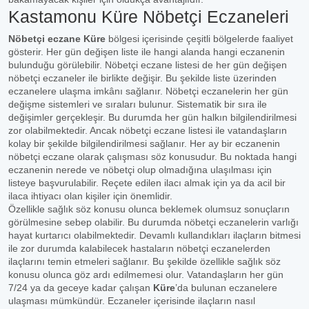
Kastamonu Küre Nöbetçi Eczaneleri
Nöbetçi eczane Küre
bölgesi içerisinde çeşitli bölgelerde faaliyet
gösterir. Her gün değişen liste ile hangi alanda hangi eczanenin
bulunduğu görülebilir. Nöbetçi eczane listesi de her gün değişen
nöbetçi eczaneler ile birlikte değişir. Bu şekilde liste üzerinden
eczanelere ulaşma imkânı sağlanır. Nöbetçi eczanelerin her gün
değişme sistemleri ve sıraları bulunur. Sistematik bir sıra ile
değişimler gerçekleşir. Bu durumda her gün halkın bilgilendirilmesi
zor olabilmektedir. Ancak nöbetçi eczane listesi ile vatandaşların
kolay bir şekilde bilgilendirilmesi sağlanır. Her ay bir eczanenin
nöbetçi eczane olarak çalışması söz konusudur. Bu noktada hangi
eczanenin nerede ve nöbetçi olup olmadığına ulaşılması için
listeye başvurulabilir. Reçete edilen ilacı almak için ya da acil bir
ilaca ihtiyacı olan kişiler için önemlidir.
Özellikle sağlık söz konusu olunca beklemek olumsuz sonuçların
görülmesine sebep olabilir. Bu durumda nöbetçi eczanelerin varlığı
hayat kurtarıcı olabilmektedir. Devamlı kullandıkları ilaçların bitmesi
ile zor durumda kalabilecek hastaların nöbetçi eczanelerden
ilaçlarını temin etmeleri sağlanır. Bu şekilde özellikle sağlık söz
konusu olunca göz ardı edilmemesi olur. Vatandaşların her gün
7/24 ya da geceye kadar çalışan
Küre
’da bulunan eczanelere
ulaşması mümkündür. Eczaneler içerisinde ilaçların nasıl