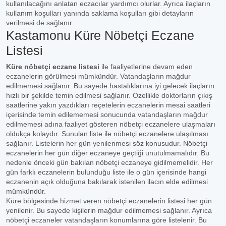
kullanılacağını anlatan eczacılar yardımcı olurlar. Ayrıca ilaçların
kullanım koşulları yanında saklama koşulları gibi detayların
verilmesi de sağlanır.
Kastamonu Küre Nöbetçi Eczane
Listesi
Küre nöbetçi eczane listesi
ile faaliyetlerine devam eden
eczanelerin görülmesi mümkündür. Vatandaşların mağdur
edilmemesi sağlanır. Bu sayede hastalıklarına iyi gelecek ilaçların
hızlı bir şekilde temin edilmesi sağlanır. Özellikle doktorların çıkış
saatlerine yakın yazdıkları reçetelerin eczanelerin mesai saatleri
içerisinde temin edilememesi sonucunda vatandaşların mağdur
edilmemesi adına faaliyet gösteren nöbetçi eczanelere ulaşmaları
oldukça kolaydır. Sunulan liste ile nöbetçi eczanelere ulaşılması
sağlanır. Listelerin her gün yenilenmesi söz konusudur. Nöbetçi
eczanelerin her gün diğer eczaneye geçtiği unutulmamalıdır. Bu
nedenle önceki gün bakılan nöbetçi eczaneye gidilmemelidir. Her
gün farklı eczanelerin bulunduğu liste ile o gün içerisinde hangi
eczanenin açık olduğuna bakılarak istenilen ilacın elde edilmesi
mümkündür.
Küre bölgesinde hizmet veren nöbetçi eczanelerin listesi her gün
yenilenir. Bu sayede kişilerin mağdur edilmemesi sağlanır. Ayrıca
nöbetçi eczaneler vatandaşların konumlarına göre listelenir. Bu