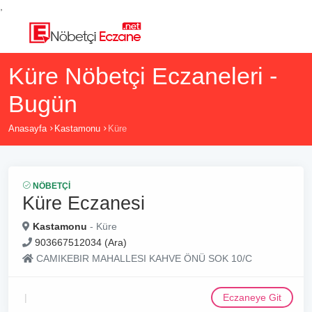
,
Küre Nöbetçi Eczaneleri -
Bugün
Anasayfa
Kastamonu
Küre
NÖBETÇI
Küre Eczanesi
Kastamonu
- Küre
903667512034 (Ara)
CAMIKEBIR MAHALLESI KAHVE ÖNÜ SOK 10/C
Eczaneye Git