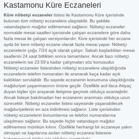
Kastamonu Küre Eczaneleri
Küre nöbetçi eczaneler
listesi ile Kastamonu Küre içerisinde
bulunan tüm nöbetçi eczanelere ulaşılabilir. Bu şekilde
vatandaşların mağdur edilmemesi sağlanır. Nöbetçi eczaneler
normalde mesai saatleri içerisinde çalışan eczanelere göre daha
fazla mesai ile çalışan versiyonlarıdır. Küre içerisinde her eczane
ayda bir kere nöbetçi eczane olarak fazla mesai yapar. Nöbetçi
eczanelerin çoğu 7/24 açık olarak çalışır. Sabah başladıkları mesai
saatlerini 24 saat bittikten sonra tamamlanır. Ancak bazı nöbetçi
eczanelerin ise 23.59’a kadar çalışmaları söz konusudur.
Nöbetçi eczaneler listesinden nöbetçi eczanelere ulaşıldığında
eczanelerin telefon numaraları ile aranarak kaça kadar açık
kaldıkları sorulabilir. Bu sayede eczanenin konumuna ulaşıldığında
mağduriyet yaşanmasının önüne geçilir. Özellikle acil ilaca ihtiyaç
duyan kişiler için arayarak iletişime geçmek oldukça avantajlıdır.
Ancak listeye bakılmadan her eczanenin aranması oldukça uzun
sürecektir. Nöbetçi eczaneler listesi sayesinde yaşanabilecek
mağduriyetlerin en aza indirilmesi sağlanır. Liste içerisinden
nöbetçi eczanelerin konumlarına ve telefon numaralarına
ulaşılması sağlanır. Bu sayede hiçbir vatandaşın mağdur
edilmemesi mümkün kılınır. Özellikle herhangi bir eczaneye yakın
olmayan ve kapılarına asılan nöbetçi eczanesi listesine
bakamayacak kişiler için oldukça avantajlıdır.