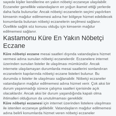
sayede kişiler kendilerine en yakın nöbetçi eczaneye ulaşılabilir.
Eczaneler genellikle vatandaşların en yoğun ikamet ettiği yerlerde
daha fazla bulunurlar. Ancak nöbetçi eczanelerin seçimi yapılırken
kimsenin mağdur edilmemesi adına her bölgeye hizmet edebilecek
konumlarda bulunan nöbetçi eczanelerin seçilmesi sağlanır.
Özellikle sağlık söz konusu olduğu için kimsenin mağdur
edilmemesi sağlanır.
Kastamonu Küre En Yakın Nöbetçi
Eczane
Küre nöbetçi eczane
mesai saatleri dışında vatandaşlara hizmet
vermesi adına sunulan nöbetçi eczanelerdir. Eczanelere internet
üzerinden sunulan listeler ile ulaşılması mümkündür. Ancak
internete ulaşılamayan durumlarda mesai saatlerini sonlandıran
eczanelerin kapılarında nöbetçi eczane listeleri bulunur. Bu
durumda o listeler ile ulaşılması sağlanabilir. Nöbetçi eczaneler
vatandaşların mağdur edilmemesi adına hizmet verir. Çok aksi bir
durum yaşanmadığı sürece çalışma saatleri içerisinde açık
olacaklardır. Ancak aksi bir durum yaşandığında kapalı olma
ihtimalleri olduğunun da unutulmaması gereklidir.
Küre nöbetçi eczanesi
için internet üzerinden listelere ulaşılması
ile istenilen eczaneye gidilebilir. Vatandaşların mağdur edilmemesi
adına belirli konumlarda hizmet veren nöbetçi eczaneler