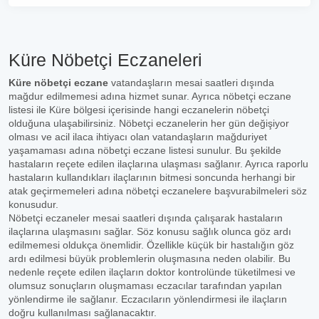
Küre Nöbetçi Eczaneleri
Küre nöbetçi eczane
vatandaşların mesai saatleri dışında
mağdur edilmemesi adına hizmet sunar. Ayrıca nöbetçi eczane
listesi ile Küre bölgesi içerisinde hangi eczanelerin nöbetçi
olduğuna ulaşabilirsiniz. Nöbetçi eczanelerin her gün değişiyor
olması ve acil ilaca ihtiyacı olan vatandaşların mağduriyet
yaşamaması adına nöbetçi eczane listesi sunulur. Bu şekilde
hastaların reçete edilen ilaçlarına ulaşması sağlanır. Ayrıca raporlu
hastaların kullandıkları ilaçlarının bitmesi soncunda herhangi bir
atak geçirmemeleri adına nöbetçi eczanelere başvurabilmeleri söz
konusudur.
Nöbetçi eczaneler mesai saatleri dışında çalışarak hastaların
ilaçlarına ulaşmasını sağlar. Söz konusu sağlık olunca göz ardı
edilmemesi oldukça önemlidir. Özellikle küçük bir hastalığın göz
ardı edilmesi büyük problemlerin oluşmasına neden olabilir. Bu
nedenle reçete edilen ilaçların doktor kontrolünde tüketilmesi ve
olumsuz sonuçların oluşmaması eczacılar tarafından yapılan
yönlendirme ile sağlanır. Eczacıların yönlendirmesi ile ilaçların
doğru kullanılması sağlanacaktır.