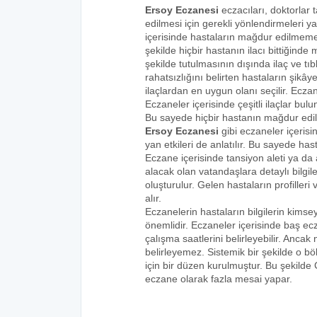
Ersoy Eczanesi
eczacıları, doktorlar 
edilmesi için gerekli yönlendirmeleri 
içerisinde hastaların mağdur edilmemes
şekilde hiçbir hastanın ilacı bittiğind
şekilde tutulmasının dışında ilaç ve tıbb
rahatsızlığını belirten hastaların şikâye
ilaçlardan en uygun olanı seçilir. Eczan
Eczaneler içerisinde çeşitli ilaçlar bulu
Bu sayede hiçbir hastanın mağdur edi
Ersoy Eczanesi
gibi eczaneler içerisi
yan etkileri de anlatılır. Bu sayede h
Eczane içerisinde tansiyon aleti ya da a
alacak olan vatandaşlara detaylı bilgi
oluşturulur. Gelen hastaların profilleri 
alır.
Eczanelerin hastaların bilgilerin kims
önemlidir. Eczaneler içerisinde baş ecz
çalışma saatlerini belirleyebilir. Anca
belirleyemez. Sistemik bir şekilde o 
için bir düzen kurulmuştur. Bu şekilde
eczane olarak fazla mesai yapar.