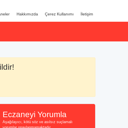
neler
Hakkımızda
Çerez Kullanımı
İletişim
ldir!
Eczaneyi Yorumla
Aşağılayıcı, kötü söz ve asılsız suçlamalı
yorumlar onaylanmamaktadır...