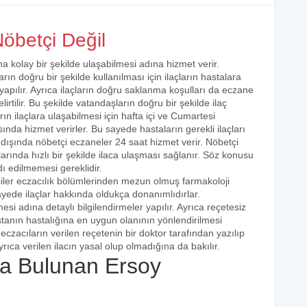
öbetçi Değil
na kolay bir şekilde ulaşabilmesi adına hizmet verir.
arın doğru bir şekilde kullanılması için ilaçların hastalara
 yapılır. Ayrıca ilaçların doğru saklanma koşulları da eczane
irtilir. Bu şekilde vatandaşların doğru bir şekilde ilaç
ın ilaçlara ulaşabilmesi için hafta içi ve Cumartesi
ında hizmet verirler. Bu sayede hastaların gerekli ilaçları
 dışında nöbetçi eczaneler 24 saat hizmet verir. Nöbetçi
açlarında hızlı bir şekilde ilaca ulaşması sağlanır. Söz konusu
dı edilmemesi gereklidir.
şiler eczacılık bölümlerinden mezun olmuş farmakoloji
 sayede ilaçlar hakkında oldukça donanımlıdırlar.
esi adına detaylı bilgilendirmeler yapılır. Ayrıca reçetesiz
hastanın hastalığına en uygun olanının yönlendirilmesi
eczacıların verilen reçetenin bir doktor tarafından yazılıp
rıca verilen ilacın yasal olup olmadığına da bakılır.
a Bulunan Ersoy