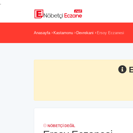
,
Anasayfa
Kastamonu
Devrekani
Ersoy Eczanesi
NÖBETÇI DEĞIL