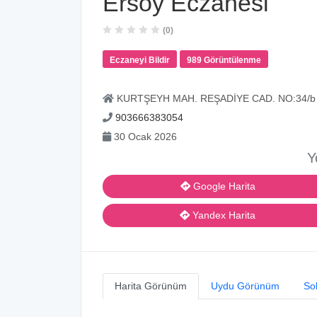
Ersoy Eczanesi
(0)
Eczaneyi Bildir
989 Görüntülenme
KURTŞEYH MAH. REŞADİYE CAD. NO:34/b
903666383054
30 Ocak 2026
Y
Google Harita
Yandex Harita
Harita Görünüm
Uydu Görünüm
So