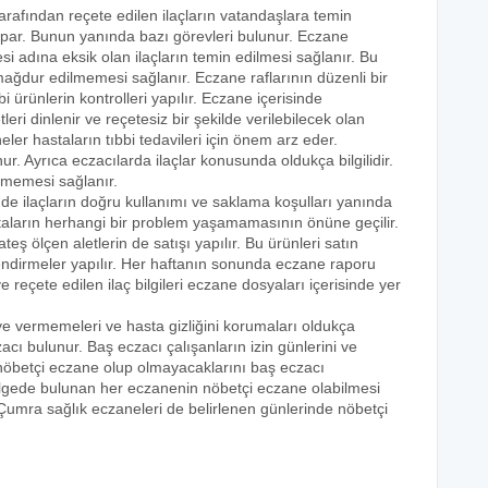
tarafından reçete edilen ilaçların vatandaşlara temin
yapar. Bunun yanında bazı görevleri bulunur. Eczane
i adına eksik olan ilaçların temin edilmesi sağlanır. Bu
e mağdur edilmemesi sağlanır. Eczane raflarının düzenli bir
i ürünlerin kontrolleri yapılır. Eczane içerisinde
tleri dinlenir ve reçetesiz bir şekilde verilebilecek olan
eler hastaların tıbbi tedavileri için önem arz eder.
nur. Ayrıca eczacılarda ilaçlar konusunda oldukça bilgilidir.
lmemesi sağlanır.
nde ilaçların doğru kullanımı ve saklama koşulları yanında
astaların herhangi bir problem yaşamamasının önüne geçilir.
teş ölçen aletlerin de satışı yapılır. Bu ürünleri satın
lendirmeler yapılır. Her haftanın sonunda eczane raporu
ve reçete edilen ilaç bilgileri eczane dosyaları içerisinde yer
eye vermemeleri ve hasta gizliğini korumaları oldukça
acı bulunur. Baş eczacı çalışanların izin günlerini ve
k nöbetçi eczane olup olmayacaklarını baş eczacı
bölgede bulunan her eczanenin nöbetçi eczane olabilmesi
 Çumra sağlık eczaneleri de belirlenen günlerinde nöbetçi