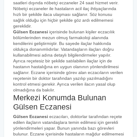
saatleri dışında nöbetçi eczaneler 24 saat hizmet verir.
Nöbetçi eczaneler ile hastaların acil ilaç ihtiyaçlarında
hızlı bir şekilde ilaca ulaşması sağlanır. Söz konusu
sağlık olduğu için hiçbir şekilde göz ardı edilmemesi
gereklidir.
Gülsen Eczanesi
içerisinde bulunan kişiler eczacılık
bölümlerinden mezun olmuş farmakoloji alanında
kendilerini geliştirmiştir. Bu sayede ilaçlar hakkında
oldukça donanımlıdırlar. Vatandaşların ilaçları doğru
kullanabilmesi adına detaylı bilgilendirmeler yapılır.
Ayrıca reçetesiz bir şekilde satılabilen ilaçlar için de
hastanın hastalığına en uygun olanının yönlendirilmesi
sağlanır. Eczane içerisinde görev alan eczacıların verilen
reçetenin bir doktor tarafından yazılıp yazılmadığını
kontrol etmesi gerekir. Ayrıca verilen ilacın yasal olup
olmadığına da bakılır.
Merkezi Konumda Bulunan
Gülsen Eczanesi
Gülsen Eczanesi
eczacıları, doktorlar tarafından reçete
edilen ilaçların vatandaşlara temin edilmesi için gerekli
yönlendirmeleri yapar. Bunun yanında bazı görevleri
bulunur. Eczane içerisinde hastaların mağdur edilmemesi