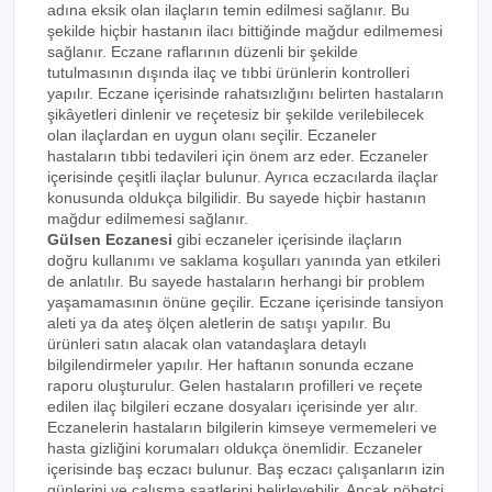
adına eksik olan ilaçların temin edilmesi sağlanır. Bu
şekilde hiçbir hastanın ilacı bittiğinde mağdur edilmemesi
sağlanır. Eczane raflarının düzenli bir şekilde
tutulmasının dışında ilaç ve tıbbi ürünlerin kontrolleri
yapılır. Eczane içerisinde rahatsızlığını belirten hastaların
şikâyetleri dinlenir ve reçetesiz bir şekilde verilebilecek
olan ilaçlardan en uygun olanı seçilir. Eczaneler
hastaların tıbbi tedavileri için önem arz eder. Eczaneler
içerisinde çeşitli ilaçlar bulunur. Ayrıca eczacılarda ilaçlar
konusunda oldukça bilgilidir. Bu sayede hiçbir hastanın
mağdur edilmemesi sağlanır.
Gülsen Eczanesi
gibi eczaneler içerisinde ilaçların
doğru kullanımı ve saklama koşulları yanında yan etkileri
de anlatılır. Bu sayede hastaların herhangi bir problem
yaşamamasının önüne geçilir. Eczane içerisinde tansiyon
aleti ya da ateş ölçen aletlerin de satışı yapılır. Bu
ürünleri satın alacak olan vatandaşlara detaylı
bilgilendirmeler yapılır. Her haftanın sonunda eczane
raporu oluşturulur. Gelen hastaların profilleri ve reçete
edilen ilaç bilgileri eczane dosyaları içerisinde yer alır.
Eczanelerin hastaların bilgilerin kimseye vermemeleri ve
hasta gizliğini korumaları oldukça önemlidir. Eczaneler
içerisinde baş eczacı bulunur. Baş eczacı çalışanların izin
günlerini ve çalışma saatlerini belirleyebilir. Ancak nöbetçi