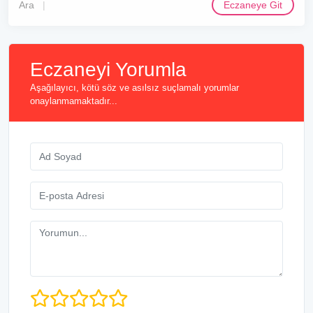
Ara
Eczaneye Git
Eczaneyi Yorumla
Aşağılayıcı, kötü söz ve asılsız suçlamalı yorumlar
onaylanmamaktadır...