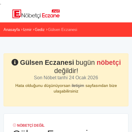
,
Anasayfa
Izmir
Gediz
Gülsen Eczanesi
Gülsen Eczanesi
bugün
nöbetçi
değildir!
Son Nöbet tarihi 24 Ocak 2026
Hata olduğunu düşünüyorsan
iletişim
sayfasından bize
ulaşabilirsiniz
NÖBETÇI DEĞIL