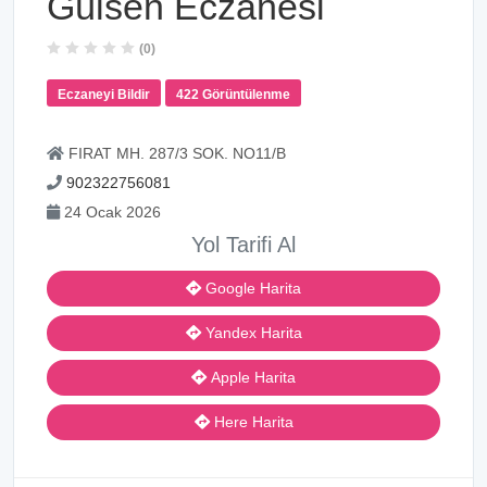
Gülsen Eczanesi
(0)
Eczaneyi Bildir
422 Görüntülenme
FIRAT MH. 287/3 SOK. NO11/B
902322756081
24 Ocak 2026
Yol Tarifi Al
Google Harita
Yandex Harita
Apple Harita
Here Harita