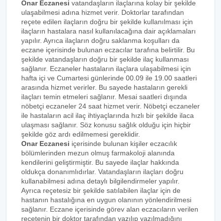
Onar Eczanesi
vatandaşların ilaçlarına kolay bir şekilde
ulaşabilmesi adına hizmet verir. Doktorlar tarafından
reçete edilen ilaçların doğru bir şekilde kullanılması için
ilaçların hastalara nasıl kullanılacağına dair açıklamaları
yapılır. Ayrıca ilaçların doğru saklanma koşulları da
eczane içerisinde bulunan eczacılar tarafına belirtilir. Bu
şekilde vatandaşların doğru bir şekilde ilaç kullanması
sağlanır. Eczaneler hastaların ilaçlara ulaşabilmesi için
hafta içi ve Cumartesi günlerinde 00.09 ile 19.00 saatleri
arasında hizmet verirler. Bu sayede hastaların gerekli
ilaçları temin etmeleri sağlanır. Mesai saatleri dışında
nöbetçi eczaneler 24 saat hizmet verir. Nöbetçi eczaneler
ile hastaların acil ilaç ihtiyaçlarında hızlı bir şekilde ilaca
ulaşması sağlanır. Söz konusu sağlık olduğu için hiçbir
şekilde göz ardı edilmemesi gereklidir.
Onar Eczanesi
içerisinde bulunan kişiler eczacılık
bölümlerinden mezun olmuş farmakoloji alanında
kendilerini geliştirmiştir. Bu sayede ilaçlar hakkında
oldukça donanımlıdırlar. Vatandaşların ilaçları doğru
kullanabilmesi adına detaylı bilgilendirmeler yapılır.
Ayrıca reçetesiz bir şekilde satılabilen ilaçlar için de
hastanın hastalığına en uygun olanının yönlendirilmesi
sağlanır. Eczane içerisinde görev alan eczacıların verilen
reçetenin bir doktor tarafından yazılıp yazılmadığını