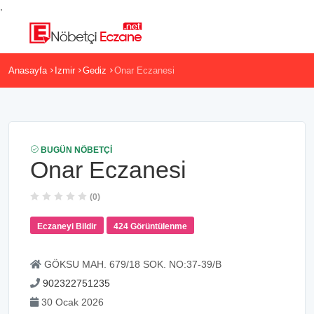
,
Anasayfa
Izmir
Gediz
Onar Eczanesi
BUGÜN NÖBETÇI
Onar Eczanesi
(0)
Eczaneyi Bildir
424 Görüntülenme
GÖKSU MAH. 679/18 SOK. NO:37-39/B
902322751235
30 Ocak 2026