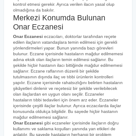
kontrol etmesi gerekir. Ayrıca verilen ilacın yasal olup
olmadığına da bakılır.
Merkezi Konumda Bulunan
Onar Eczanesi
Onar Eczanesi
eczacıları, doktorlar tarafından reçete
edilen ilaçların vatandaşlara temin edilmesi için gerekli
yönlendirmeleri yapar. Bunun yanında bazı görevleri
bulunur. Eczane içerisinde hastaların mağdur edilmemesi
adına eksik olan ilaçların temin edilmesi sağlanır. Bu
şekilde hiçbir hastanın ilacı bittiğinde mağdur edilmemesi
sağlanır. Eczane raflarının düzenli bir şekilde
tutulmasının dışında ilaç ve tıbbi ürünlerin kontrolleri
yapılır. Eczane içerisinde rahatsızlığını belirten hastaların
şikâyetleri dinlenir ve reçetesiz bir şekilde verilebilecek
olan ilaçlardan en uygun olanı seçilir. Eczaneler
hastaların tıbbi tedavileri için önem arz eder. Eczaneler
içerisinde çeşitli ilaçlar bulunur. Ayrıca eczacılarda ilaçlar
konusunda oldukça bilgilidir. Bu sayede hiçbir hastanın
mağdur edilmemesi sağlanır.
Onar Eczanesi
gibi eczaneler içerisinde ilaçların doğru
kullanımı ve saklama koşulları yanında yan etkileri de
anlatılır. Bu sayede hastaların herhangi bir problem