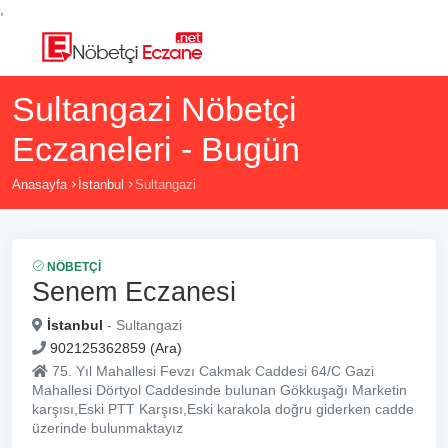
,
Sultangazi Nöbetçi
Eczaneleri - Bugün
Anasayfa
İstanbul
Sultangazi
NÖBETÇI
Senem Eczanesi
İstanbul
- Sultangazi
902125362859 (Ara)
75. Yıl Mahallesi Fevzı Cakmak Caddesi 64/C Gazi
Mahallesi Dörtyol Caddesinde bulunan Gökkuşağı Marketin
karşısı,Eski PTT Karşısı,Eski karakola doğru giderken cadde
üzerinde bulunmaktayız