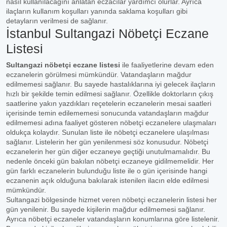
nasıl kullanılacağını anlatan eczacılar yardımcı olurlar. Ayrıca
ilaçların kullanım koşulları yanında saklama koşulları gibi
detayların verilmesi de sağlanır.
İstanbul Sultangazi Nöbetçi Eczane
Listesi
Sultangazi nöbetçi eczane listesi
ile faaliyetlerine devam eden
eczanelerin görülmesi mümkündür. Vatandaşların mağdur
edilmemesi sağlanır. Bu sayede hastalıklarına iyi gelecek ilaçların
hızlı bir şekilde temin edilmesi sağlanır. Özellikle doktorların çıkış
saatlerine yakın yazdıkları reçetelerin eczanelerin mesai saatleri
içerisinde temin edilememesi sonucunda vatandaşların mağdur
edilmemesi adına faaliyet gösteren nöbetçi eczanelere ulaşmaları
oldukça kolaydır. Sunulan liste ile nöbetçi eczanelere ulaşılması
sağlanır. Listelerin her gün yenilenmesi söz konusudur. Nöbetçi
eczanelerin her gün diğer eczaneye geçtiği unutulmamalıdır. Bu
nedenle önceki gün bakılan nöbetçi eczaneye gidilmemelidir. Her
gün farklı eczanelerin bulunduğu liste ile o gün içerisinde hangi
eczanenin açık olduğuna bakılarak istenilen ilacın elde edilmesi
mümkündür.
Sultangazi bölgesinde hizmet veren nöbetçi eczanelerin listesi her
gün yenilenir. Bu sayede kişilerin mağdur edilmemesi sağlanır.
Ayrıca nöbetçi eczaneler vatandaşların konumlarına göre listelenir.