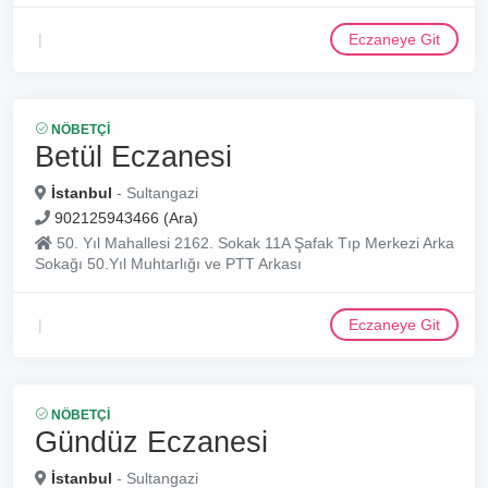
Eczaneye Git
NÖBETÇI
Betül Eczanesi
İstanbul
- Sultangazi
902125943466 (Ara)
50. Yıl Mahallesi 2162. Sokak 11A Şafak Tıp Merkezi Arka
Sokağı 50.Yıl Muhtarlığı ve PTT Arkası
Eczaneye Git
NÖBETÇI
Gündüz Eczanesi
İstanbul
- Sultangazi