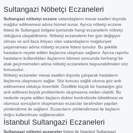
Sultangazi Nöbetçi Eczaneleri
Sultangazi nöbetçi eczane
vatandaşların mesai saatleri dışında
mağdur edilmemesi adına hizmet sunar. Ayrıca nöbetçi eczane
listesi ile Sultangazi bölgesi içerisinde hangi eczanelerin nöbetçi
olduğuna ulaşabilirsiniz. Nöbetçi eczanelerin her gün değişiyor
olması ve acil ilaca ihtiyacı olan vatandaşların mağduriyet
yaşamaması adına nöbetçi eczane listesi sunulur. Bu şekilde
hastaların reçete edilen ilaçlarına ulaşması sağlanır. Ayrıca raporlu
hastaların kullandıkları ilaçlarının bitmesi soncunda herhangi bir
atak geçirmemeleri adına nöbetçi eczanelere başvurabilmeleri söz
konusudur.
Nöbetçi eczaneler mesai saatleri dışında çalışarak hastaların
ilaçlarına ulaşmasını sağlar. Söz konusu sağlık olunca göz ardı
edilmemesi oldukça önemlidir. Özellikle küçük bir hastalığın göz
ardı edilmesi büyük problemlerin oluşmasına neden olabilir. Bu
nedenle reçete edilen ilaçların doktor kontrolünde tüketilmesi ve
olumsuz sonuçların oluşmaması eczacılar tarafından yapılan
yönlendirme ile sağlanır. Eczacıların yönlendirmesi ile ilaçların
doğru kullanılması sağlanacaktır.
İstanbul Sultangazi Eczaneleri
Sultangazi nöbetçi eczaneler
listesi ile İstanbul Sultangazi