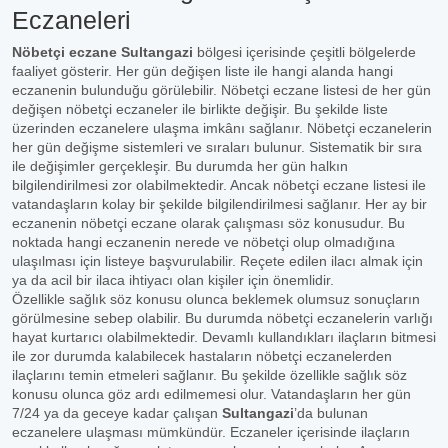
Eczaneleri
Nöbetçi eczane Sultangazi
bölgesi içerisinde çeşitli bölgelerde
faaliyet gösterir. Her gün değişen liste ile hangi alanda hangi
eczanenin bulunduğu görülebilir. Nöbetçi eczane listesi de her gün
değişen nöbetçi eczaneler ile birlikte değişir. Bu şekilde liste
üzerinden eczanelere ulaşma imkânı sağlanır. Nöbetçi eczanelerin
her gün değişme sistemleri ve sıraları bulunur. Sistematik bir sıra
ile değişimler gerçekleşir. Bu durumda her gün halkın
bilgilendirilmesi zor olabilmektedir. Ancak nöbetçi eczane listesi ile
vatandaşların kolay bir şekilde bilgilendirilmesi sağlanır. Her ay bir
eczanenin nöbetçi eczane olarak çalışması söz konusudur. Bu
noktada hangi eczanenin nerede ve nöbetçi olup olmadığına
ulaşılması için listeye başvurulabilir. Reçete edilen ilacı almak için
ya da acil bir ilaca ihtiyacı olan kişiler için önemlidir.
Özellikle sağlık söz konusu olunca beklemek olumsuz sonuçların
görülmesine sebep olabilir. Bu durumda nöbetçi eczanelerin varlığı
hayat kurtarıcı olabilmektedir. Devamlı kullandıkları ilaçların bitmesi
ile zor durumda kalabilecek hastaların nöbetçi eczanelerden
ilaçlarını temin etmeleri sağlanır. Bu şekilde özellikle sağlık söz
konusu olunca göz ardı edilmemesi olur. Vatandaşların her gün
7/24 ya da geceye kadar çalışan
Sultangazi
’da bulunan
eczanelere ulaşması mümkündür. Eczaneler içerisinde ilaçların