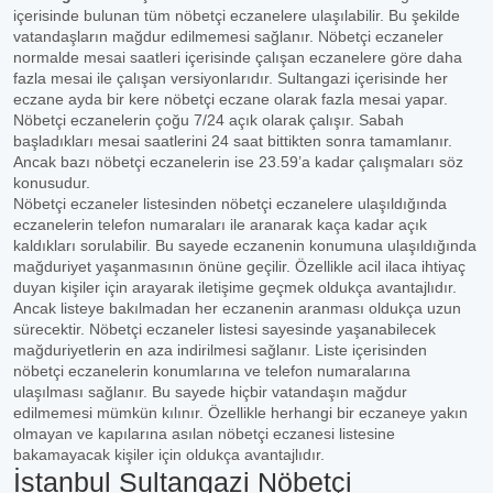
içerisinde bulunan tüm nöbetçi eczanelere ulaşılabilir. Bu şekilde
vatandaşların mağdur edilmemesi sağlanır. Nöbetçi eczaneler
normalde mesai saatleri içerisinde çalışan eczanelere göre daha
fazla mesai ile çalışan versiyonlarıdır. Sultangazi içerisinde her
eczane ayda bir kere nöbetçi eczane olarak fazla mesai yapar.
Nöbetçi eczanelerin çoğu 7/24 açık olarak çalışır. Sabah
başladıkları mesai saatlerini 24 saat bittikten sonra tamamlanır.
Ancak bazı nöbetçi eczanelerin ise 23.59’a kadar çalışmaları söz
konusudur.
Nöbetçi eczaneler listesinden nöbetçi eczanelere ulaşıldığında
eczanelerin telefon numaraları ile aranarak kaça kadar açık
kaldıkları sorulabilir. Bu sayede eczanenin konumuna ulaşıldığında
mağduriyet yaşanmasının önüne geçilir. Özellikle acil ilaca ihtiyaç
duyan kişiler için arayarak iletişime geçmek oldukça avantajlıdır.
Ancak listeye bakılmadan her eczanenin aranması oldukça uzun
sürecektir. Nöbetçi eczaneler listesi sayesinde yaşanabilecek
mağduriyetlerin en aza indirilmesi sağlanır. Liste içerisinden
nöbetçi eczanelerin konumlarına ve telefon numaralarına
ulaşılması sağlanır. Bu sayede hiçbir vatandaşın mağdur
edilmemesi mümkün kılınır. Özellikle herhangi bir eczaneye yakın
olmayan ve kapılarına asılan nöbetçi eczanesi listesine
bakamayacak kişiler için oldukça avantajlıdır.
İstanbul Sultangazi Nöbetçi