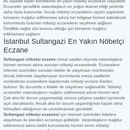
Bu sayede kişiler kendilerine en yakın nöbetçi eczaneye ulaşılabilir.
Eczaneler genellikle vatandaşların en yoğun ikamet ettiği yerlerde
daha fazla bulunurlar. Ancak nöbetçi eczanelerin seçimi yapılırken
kimsenin mağdur edilmemesi adına her bölgeye hizmet edebilecek
konumlarda bulunan nöbetçi eczanelerin seçilmesi sağlanır.
Özellikle sağlık söz konusu olduğu için kimsenin mağdur
edilmemesi sağlanır.
İstanbul Sultangazi En Yakın Nöbetçi
Eczane
Sultangazi nöbetçi eczane
mesai saatleri dışında vatandaşlara
hizmet vermesi adına sunulan nöbetçi eczanelerdir. Eczanelere
internet üzerinden sunulan listeler ile ulaşılması mümkündür.
Ancak internete ulaşılamayan durumlarda mesai saatlerini
sonlandıran eczanelerin kapılarında nöbetçi eczane listeleri
bulunur. Bu durumda o listeler ile ulaşılması sağlanabilir. Nöbetçi
eczaneler vatandaşların mağdur edilmemesi adına hizmet verir.
Çok aksi bir durum yaşanmadığı sürece çalışma saatleri içerisinde
açık olacaklardır. Ancak aksi bir durum yaşandığında kapalı olma
ihtimalleri olduğunun da unutulmaması gereklidir.
Sultangazi nöbetçi eczanesi
için internet üzerinden listelere
ulaşılması ile istenilen eczaneye gidilebilir. Vatandaşların mağdur
edilmemesi adına belirli konumlarda hizmet veren nöbetçi