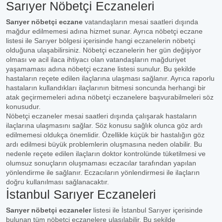
Sarıyer Nöbetçi Eczaneleri
Sarıyer nöbetçi eczane
vatandaşların mesai saatleri dışında
mağdur edilmemesi adına hizmet sunar. Ayrıca nöbetçi eczane
listesi ile Sarıyer bölgesi içerisinde hangi eczanelerin nöbetçi
olduğuna ulaşabilirsiniz. Nöbetçi eczanelerin her gün değişiyor
olması ve acil ilaca ihtiyacı olan vatandaşların mağduriyet
yaşamaması adına nöbetçi eczane listesi sunulur. Bu şekilde
hastaların reçete edilen ilaçlarına ulaşması sağlanır. Ayrıca raporlu
hastaların kullandıkları ilaçlarının bitmesi soncunda herhangi bir
atak geçirmemeleri adına nöbetçi eczanelere başvurabilmeleri söz
konusudur.
Nöbetçi eczaneler mesai saatleri dışında çalışarak hastaların
ilaçlarına ulaşmasını sağlar. Söz konusu sağlık olunca göz ardı
edilmemesi oldukça önemlidir. Özellikle küçük bir hastalığın göz
ardı edilmesi büyük problemlerin oluşmasına neden olabilir. Bu
nedenle reçete edilen ilaçların doktor kontrolünde tüketilmesi ve
olumsuz sonuçların oluşmaması eczacılar tarafından yapılan
yönlendirme ile sağlanır. Eczacıların yönlendirmesi ile ilaçların
doğru kullanılması sağlanacaktır.
İstanbul Sarıyer Eczaneleri
Sarıyer nöbetçi eczaneler
listesi ile İstanbul Sarıyer içerisinde
bulunan tüm nöbetçi eczanelere ulaşılabilir. Bu şekilde