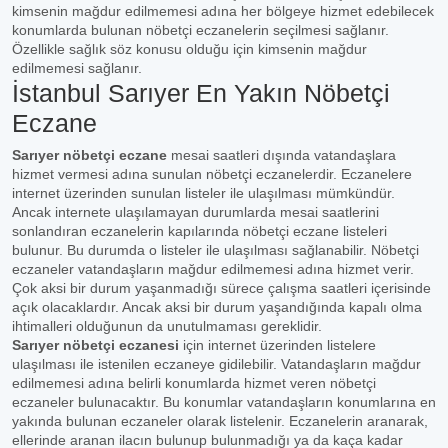
kimsenin mağdur edilmemesi adına her bölgeye hizmet edebilecek
konumlarda bulunan nöbetçi eczanelerin seçilmesi sağlanır.
Özellikle sağlık söz konusu olduğu için kimsenin mağdur
edilmemesi sağlanır.
İstanbul Sarıyer En Yakın Nöbetçi
Eczane
Sarıyer nöbetçi eczane
mesai saatleri dışında vatandaşlara
hizmet vermesi adına sunulan nöbetçi eczanelerdir. Eczanelere
internet üzerinden sunulan listeler ile ulaşılması mümkündür.
Ancak internete ulaşılamayan durumlarda mesai saatlerini
sonlandıran eczanelerin kapılarında nöbetçi eczane listeleri
bulunur. Bu durumda o listeler ile ulaşılması sağlanabilir. Nöbetçi
eczaneler vatandaşların mağdur edilmemesi adına hizmet verir.
Çok aksi bir durum yaşanmadığı sürece çalışma saatleri içerisinde
açık olacaklardır. Ancak aksi bir durum yaşandığında kapalı olma
ihtimalleri olduğunun da unutulmaması gereklidir.
Sarıyer nöbetçi eczanesi
için internet üzerinden listelere
ulaşılması ile istenilen eczaneye gidilebilir. Vatandaşların mağdur
edilmemesi adına belirli konumlarda hizmet veren nöbetçi
eczaneler bulunacaktır. Bu konumlar vatandaşların konumlarına en
yakında bulunan eczaneler olarak listelenir. Eczanelerin aranarak,
ellerinde aranan ilacın bulunup bulunmadığı ya da kaça kadar