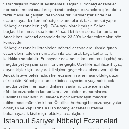
vatandaşların mağdur edilmemesi sağlanır. Nöbetçi eczaneler
normalde mesai saatleri içerisinde çalışan eczanelere göre daha
fazla mesai ile çalışan versiyonlarıdır. Sarıyer içerisinde her
eczane ayda bir kere nöbetçi eczane olarak fazla mesai yapar.
Nöbetçi eczanelerin çoğu 7/24 açık olarak çalışır. Sabah
başladıkları mesai saatlerini 24 saat bittikten sonra tamamlanır.
Ancak bazı nöbetçi eczanelerin ise 23.59’a kadar çalışmaları söz
konusudur.
Nöbetçi eczaneler listesinden nöbetçi eczanelere ulaşıldığında
eczanelerin telefon numaraları ile aranarak kaça kadar açık
kaldıkları sorulabilir. Bu sayede eczanenin konumuna ulaşıldığında
mağduriyet yaşanmasının önüne geçilir. Özellikle acil ilaca ihtiyaç
duyan kişiler için arayarak iletişime geçmek oldukça avantajlıdır.
Ancak listeye bakılmadan her eczanenin aranması oldukça uzun
sürecektir. Nöbetçi eczaneler listesi sayesinde yaşanabilecek
mağduriyetlerin en aza indirilmesi sağlanır. Liste içerisinden
nöbetçi eczanelerin konumlarına ve telefon numaralarına
ulaşılması sağlanır. Bu sayede hiçbir vatandaşın mağdur
edilmemesi mümkün kılınır. Özellikle herhangi bir eczaneye yakın
olmayan ve kapılarına asılan nöbetçi eczanesi listesine
bakamayacak kişiler için oldukça avantajlıdır.
İstanbul Sarıyer Nöbetçi Eczaneleri