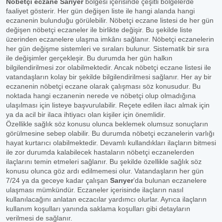
Nöbetçi eczane Sarıyer
bölgesi içerisinde çeşitli bölgelerde
faaliyet gösterir. Her gün değişen liste ile hangi alanda hangi
eczanenin bulunduğu görülebilir. Nöbetçi eczane listesi de her gün
değişen nöbetçi eczaneler ile birlikte değişir. Bu şekilde liste
üzerinden eczanelere ulaşma imkânı sağlanır. Nöbetçi eczanelerin
her gün değişme sistemleri ve sıraları bulunur. Sistematik bir sıra
ile değişimler gerçekleşir. Bu durumda her gün halkın
bilgilendirilmesi zor olabilmektedir. Ancak nöbetçi eczane listesi ile
vatandaşların kolay bir şekilde bilgilendirilmesi sağlanır. Her ay bir
eczanenin nöbetçi eczane olarak çalışması söz konusudur. Bu
noktada hangi eczanenin nerede ve nöbetçi olup olmadığına
ulaşılması için listeye başvurulabilir. Reçete edilen ilacı almak için
ya da acil bir ilaca ihtiyacı olan kişiler için önemlidir.
Özellikle sağlık söz konusu olunca beklemek olumsuz sonuçların
görülmesine sebep olabilir. Bu durumda nöbetçi eczanelerin varlığı
hayat kurtarıcı olabilmektedir. Devamlı kullandıkları ilaçların bitmesi
ile zor durumda kalabilecek hastaların nöbetçi eczanelerden
ilaçlarını temin etmeleri sağlanır. Bu şekilde özellikle sağlık söz
konusu olunca göz ardı edilmemesi olur. Vatandaşların her gün
7/24 ya da geceye kadar çalışan
Sarıyer
’da bulunan eczanelere
ulaşması mümkündür. Eczaneler içerisinde ilaçların nasıl
kullanılacağını anlatan eczacılar yardımcı olurlar. Ayrıca ilaçların
kullanım koşulları yanında saklama koşulları gibi detayların
verilmesi de sağlanır.