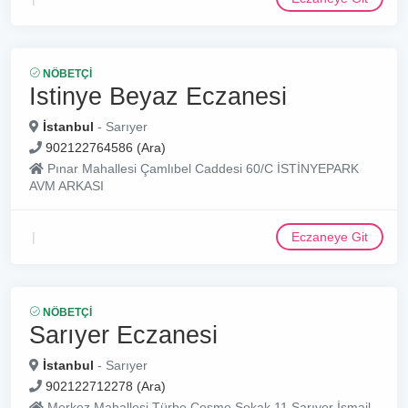
NÖBETÇI
Istinye Beyaz Eczanesi
İstanbul
- Sarıyer
902122764586 (Ara)
Pınar Mahallesi Çamlıbel Caddesi 60/C İSTİNYEPARK
AVM ARKASI
Eczaneye Git
NÖBETÇI
Sarıyer Eczanesi
İstanbul
- Sarıyer
902122712278 (Ara)
Merkez Mahallesi Türbe Çeşme Sokak 11 Sarıyer İsmail