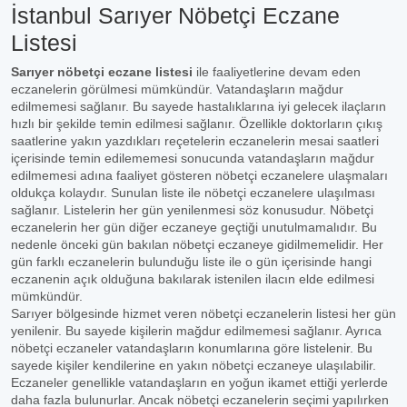
İstanbul Sarıyer Nöbetçi Eczane
Listesi
Sarıyer nöbetçi eczane listesi
ile faaliyetlerine devam eden
eczanelerin görülmesi mümkündür. Vatandaşların mağdur
edilmemesi sağlanır. Bu sayede hastalıklarına iyi gelecek ilaçların
hızlı bir şekilde temin edilmesi sağlanır. Özellikle doktorların çıkış
saatlerine yakın yazdıkları reçetelerin eczanelerin mesai saatleri
içerisinde temin edilememesi sonucunda vatandaşların mağdur
edilmemesi adına faaliyet gösteren nöbetçi eczanelere ulaşmaları
oldukça kolaydır. Sunulan liste ile nöbetçi eczanelere ulaşılması
sağlanır. Listelerin her gün yenilenmesi söz konusudur. Nöbetçi
eczanelerin her gün diğer eczaneye geçtiği unutulmamalıdır. Bu
nedenle önceki gün bakılan nöbetçi eczaneye gidilmemelidir. Her
gün farklı eczanelerin bulunduğu liste ile o gün içerisinde hangi
eczanenin açık olduğuna bakılarak istenilen ilacın elde edilmesi
mümkündür.
Sarıyer bölgesinde hizmet veren nöbetçi eczanelerin listesi her gün
yenilenir. Bu sayede kişilerin mağdur edilmemesi sağlanır. Ayrıca
nöbetçi eczaneler vatandaşların konumlarına göre listelenir. Bu
sayede kişiler kendilerine en yakın nöbetçi eczaneye ulaşılabilir.
Eczaneler genellikle vatandaşların en yoğun ikamet ettiği yerlerde
daha fazla bulunurlar. Ancak nöbetçi eczanelerin seçimi yapılırken