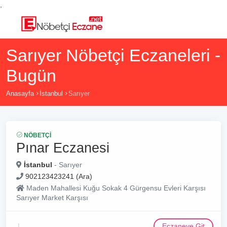
,
Sarıyer Nöbetçi Eczaneleri -
Bugün
Anasayfa
İstanbul
Sarıyer
NÖBETÇI
Pınar Eczanesi
İstanbul
- Sarıyer
902123423241 (Ara)
Maden Mahallesi Kuğu Sokak 4 Gürgensu Evleri Karşısı
Sarıyer Market Karşısı
Eczaneye Git