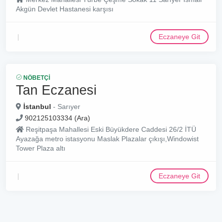
Akgün Devlet Hastanesi karşısı
Eczaneye Git
NÖBETÇI
Tan Eczanesi
İstanbul
- Sarıyer
902125103334 (Ara)
Reşitpaşa Mahallesi Eski Büyükdere Caddesi 26/2 İTÜ
Ayazağa metro istasyonu Maslak Plazalar çıkışı,Windowist
Tower Plaza altı
Eczaneye Git