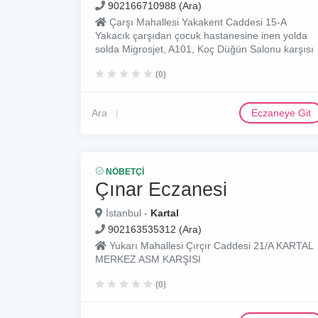
902166710988 (Ara)
Çarşı Mahallesi Yakakent Caddesi 15-A
Yakacık çarşıdan çocuk hastanesine inen yolda
solda Migrosjet, A101, Koç Düğün Salonu karşısı
(0)
Ara
Eczaneye Git
NÖBETÇI
Çınar Eczanesi
İstanbul -
Kartal
902163535312 (Ara)
Yukarı Mahallesi Çırçır Caddesi 21/A KARTAL
MERKEZ ASM KARŞISI
(0)