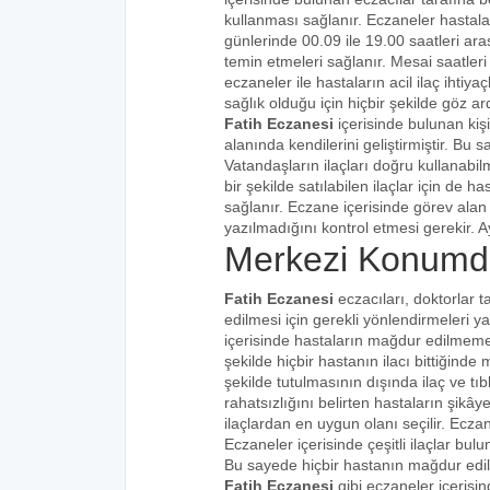
kullanması sağlanır. Eczaneler hastalar
günlerinde 00.09 ile 19.00 saatleri aras
temin etmeleri sağlanır. Mesai saatleri
eczaneler ile hastaların acil ilaç ihtiy
sağlık olduğu için hiçbir şekilde göz ar
Fatih Eczanesi
içerisinde bulunan kiş
alanında kendilerini geliştirmiştir. Bu
Vatandaşların ilaçları doğru kullanabilm
bir şekilde satılabilen ilaçlar için de 
sağlanır. Eczane içerisinde görev alan 
yazılmadığını kontrol etmesi gerekir. Ay
Merkezi Konumda
Fatih Eczanesi
eczacıları, doktorlar t
edilmesi için gerekli yönlendirmeleri 
içerisinde hastaların mağdur edilmemes
şekilde hiçbir hastanın ilacı bittiğind
şekilde tutulmasının dışında ilaç ve tıbb
rahatsızlığını belirten hastaların şikâye
ilaçlardan en uygun olanı seçilir. Eczan
Eczaneler içerisinde çeşitli ilaçlar bulu
Bu sayede hiçbir hastanın mağdur edi
Fatih Eczanesi
gibi eczaneler içerisi