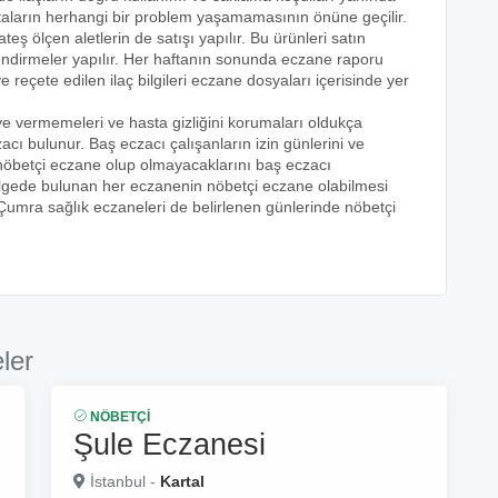
astaların herhangi bir problem yaşamamasının önüne geçilir.
teş ölçen aletlerin de satışı yapılır. Bu ürünleri satın
lendirmeler yapılır. Her haftanın sonunda eczane raporu
ve reçete edilen ilaç bilgileri eczane dosyaları içerisinde yer
eye vermemeleri ve hasta gizliğini korumaları oldukça
acı bulunur. Baş eczacı çalışanların izin günlerini ve
k nöbetçi eczane olup olmayacaklarını baş eczacı
bölgede bulunan her eczanenin nöbetçi eczane olabilmesi
 Çumra sağlık eczaneleri de belirlenen günlerinde nöbetçi
ler
NÖBETÇI
Şule Eczanesi
İstanbul -
Kartal