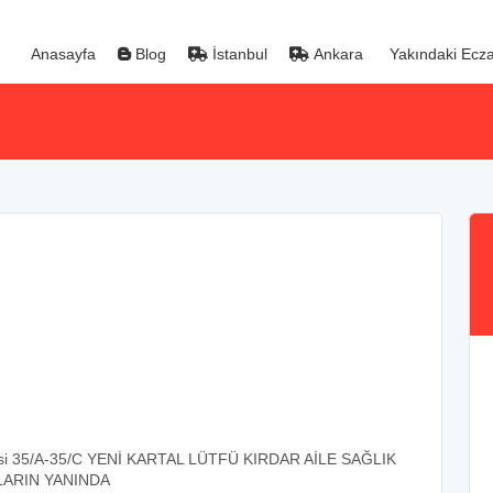
Anasayfa
Blog
İstanbul
Ankara
Yakındaki Ecza
desi 35/A-35/C YENİ KARTAL LÜTFÜ KIRDAR AİLE SAĞLIK
KLARIN YANINDA