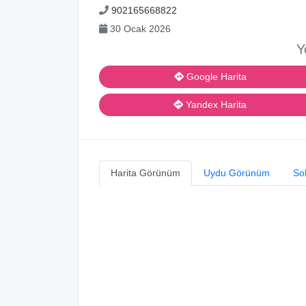
902165668822
30 Ocak 2026
Y
Google Harita
Yandex Harita
Harita Görünüm
Uydu Görünüm
So