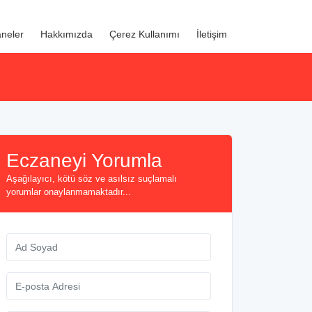
neler
Hakkımızda
Çerez Kullanımı
İletişim
Eczaneyi Yorumla
Aşağılayıcı, kötü söz ve asılsız suçlamalı
yorumlar onaylanmamaktadır...