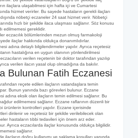
ın ilaçlara ulaşabilmesi için hafta içi ve Cumartesi
ında hizmet verirler. Bu sayede hastaların gerekli ilaçları
 dışında nöbetçi eczaneler 24 saat hizmet verir. Nöbetçi
açlarında hızlı bir şekilde ilaca ulaşması sağlanır. Söz konusu
dı edilmemesi gereklidir.
iler eczacılık bölümlerinden mezun olmuş farmakoloji
 sayede ilaçlar hakkında oldukça donanımlıdırlar.
esi adına detaylı bilgilendirmeler yapılır. Ayrıca reçetesiz
hastanın hastalığına en uygun olanının yönlendirilmesi
eczacıların verilen reçetenin bir doktor tarafından yazılıp
rıca verilen ilacın yasal olup olmadığına da bakılır.
 Bulunan Fatih Eczanesi
arafından reçete edilen ilaçların vatandaşlara temin
yapar. Bunun yanında bazı görevleri bulunur. Eczane
i adına eksik olan ilaçların temin edilmesi sağlanır. Bu
e mağdur edilmemesi sağlanır. Eczane raflarının düzenli bir
i ürünlerin kontrolleri yapılır. Eczane içerisinde
tleri dinlenir ve reçetesiz bir şekilde verilebilecek olan
eler hastaların tıbbi tedavileri için önem arz eder.
nur. Ayrıca eczacılarda ilaçlar konusunda oldukça bilgilidir.
lmemesi sağlanır.
nde ilaçların doğru kullanımı ve saklama koşulları yanında