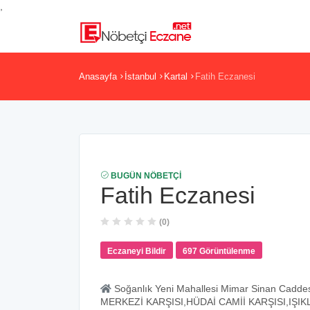
,
Anasayfa
İstanbul
Kartal
Fatih Eczanesi
BUGÜN NÖBETÇI
Fatih Eczanesi
(0)
Eczaneyi Bildir
697 Görüntülenme
Soğanlık Yeni Mahallesi Mimar Sinan Cad
MERKEZİ KARŞISI,HÜDAİ CAMİİ KARŞISI,IŞI