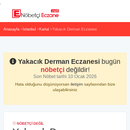
,
Anasayfa
İstanbul
Kartal
Yakacık Derman Eczanesi
Yakacık Derman Eczanesi
bugün
nöbetçi
değildir!
Son Nöbet tarihi 10 Ocak 2026
Hata olduğunu düşünüyorsan
iletişim
sayfasından bize
ulaşabilirsiniz
NÖBETÇI DEĞIL