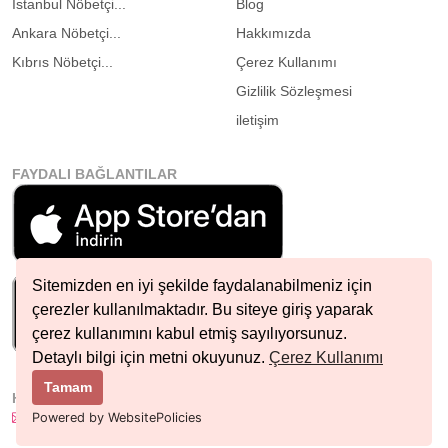
İstanbul Nöbetçi...
Blog
Ankara Nöbetçi...
Hakkımızda
Kıbrıs Nöbetçi...
Çerez Kullanımı
Gizlilik Sözleşmesi
iletişim
FAYDALI BAĞLANTILAR
Sitemizden en iyi şekilde faydalanabilmeniz için
çerezler kullanılmaktadır. Bu siteye giriş yaparak
çerez kullanımını kabul etmiş sayılıyorsunuz.
Detaylı bilgi için metni okuyunuz.
Çerez Kullanımı
Tamam
HIZLI İLETIŞIM
info@nobetcieczane.net
Powered by WebsitePolicies