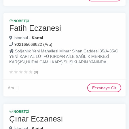
NÖBETÇI
Fatih Eczanesi
İstanbul -
Kartal
902165668822 (Ara)
Soğanlık Yeni Mahallesi Mimar Sinan Caddesi 35/A-35/C
YENİ KARTAL LÜTFÜ KIRDAR AİLE SAĞLIK MERKEZİ
KARŞISI,HÜDAİ CAMİİ KARŞISI,IŞIKLARIN YANINDA
(0)
Ara
Eczaneye Git
NÖBETÇI
Çınar Eczanesi
İstanbul -
Kartal