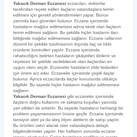
Yakacık Derman Eczanesi
eczacıları, doktorlar
tarafından reçete edilen ilaçların vatandaşlara temin
edilmesi için gerekli yönlendirmeleri yapar. Bunun
yanında bazı görevleri bulunur. Eczane içerisinde
hastaların mağdur edilmemesi adına eksik olan ilaçların
temin edilmesi sağlanır. Bu şekilde hiçbir hastanın ilacı
bittiğinde mağdur edilmemesi sağlanır. Eczane raflarının
düzenli bir şekilde tutulmasının dışında ilaç ve tıbbi
ürünlerin kontrolleri yapılır. Eczane içerisinde
rahatsızlığını belirten hastaların şikâyetleri dinlenir ve
reçetesiz bir şekilde verilebilecek olan ilaçlardan en
uygun olanı seçilir. Eczaneler hastaların tıbbi tedavileri
için önem arz eder. Eczaneler içerisinde çeşitli ilaçlar
bulunur. Ayrıca eczacılarda ilaçlar konusunda oldukça
bilgilidir. Bu sayede hiçbir hastanın mağdur edilmemesi
sağlanır.
Yakacık Derman Eczanesi
gibi eczaneler içerisinde
ilaçların doğru kullanımı ve saklama koşulları yanında
yan etkileri de anlatılır. Bu sayede hastaların herhangi bir
problem yaşamamasının önüne geçilir. Eczane içerisinde
tansiyon aleti ya da ateş ölçen aletlerin de satışı yapılır.
Bu ürünleri satın alacak olan vatandaşlara detaylı
bilgilendirmeler yapılır. Her haftanın sonunda eczane