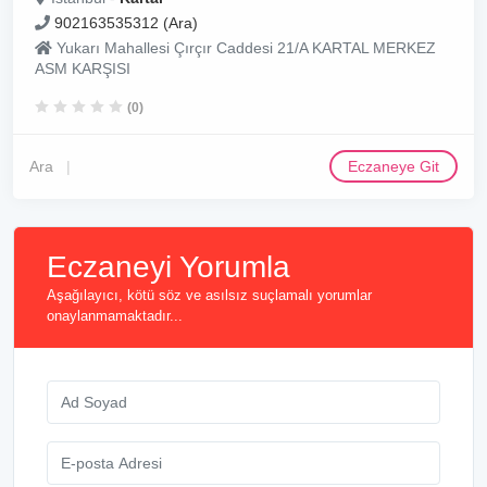
902163535312 (Ara)
Yukarı Mahallesi Çırçır Caddesi 21/A KARTAL MERKEZ
ASM KARŞISI
(0)
Ara
Eczaneye Git
Eczaneyi Yorumla
Aşağılayıcı, kötü söz ve asılsız suçlamalı yorumlar
onaylanmamaktadır...