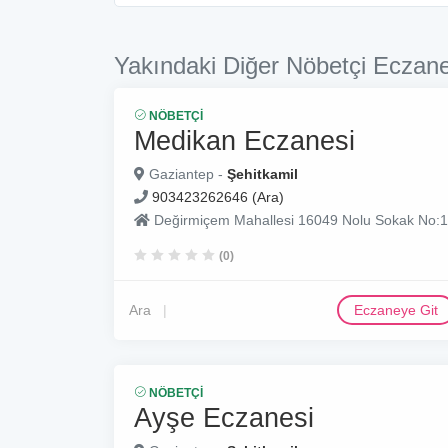
Yakındaki Diğer Nöbetçi Eczane
NÖBETÇI
Medikan Eczanesi
Gaziantep -
Şehitkamil
903423262646 (Ara)
Değirmiçem Mahallesi 16049 Nolu Sokak No:1
(0)
Ara
Eczaneye Git
NÖBETÇI
Ayşe Eczanesi