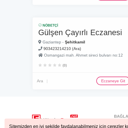
NÖBETÇI
Gülşen Çayırlı Eczanesi
Gaziantep -
Şehitkamil
903423214210 (Ara)
Osmangazi mah. Ahmet sireci bulvarı no:12
(0)
Ara
Eczaneye Git
BAĞLA
İstanbu
Sitemizden en iyi şekilde faydalanabilmeniz için çerezler ku
Nöbetçi.