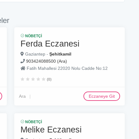
ler
NÖBETÇI
Ferda Eczanesi
Gaziantep -
Şehitkamil
903424088500 (Ara)
Fatih Mahallesi 22020 Nolu Cadde No:12
(0)
Ara
Eczaneye Git
NÖBETÇI
Melike Eczanesi