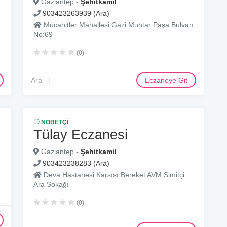
Gaziantep -
Şehitkamil
903423263939 (Ara)
Mücahitler Mahallesi Gazi Muhtar Paşa Bulvarı
No:69
(0)
Ara
Eczaneye Git
NÖBETÇI
Tülay Eczanesi
Gaziantep -
Şehitkamil
903423238283 (Ara)
Deva Hastanesi Karsısı Bereket AVM Simitçi
Ara Sokağı
(0)