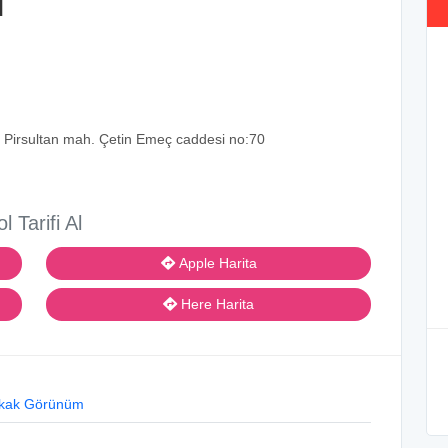
i
rsultan mah. Çetin Emeç caddesi no:70
ol Tarifi Al
Apple Harita
Here Harita
kak Görünüm