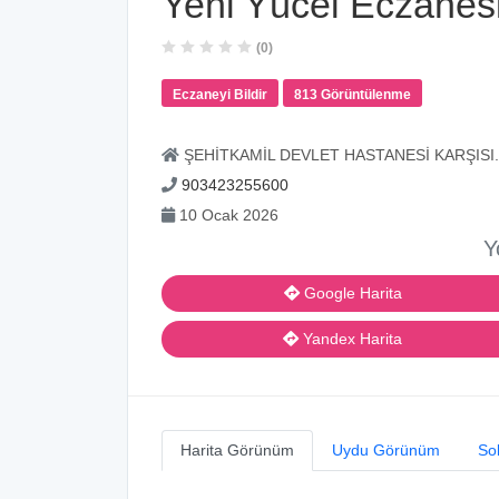
Yeni Yücel Eczanes
(0)
Eczaneyi Bildir
813 Görüntülenme
ŞEHİTKAMİL DEVLET HASTANESİ KARŞISI. Pi
903423255600
10 Ocak 2026
Y
Google Harita
Yandex Harita
Harita Görünüm
Uydu Görünüm
So