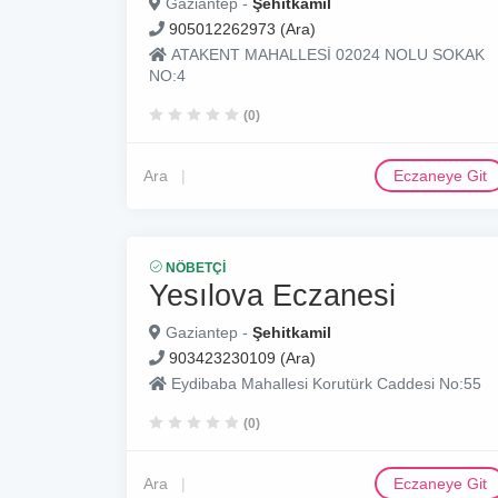
Gaziantep -
Şehitkamil
905012262973 (Ara)
ATAKENT MAHALLESİ 02024 NOLU SOKAK
NO:4
(0)
Ara
Eczaneye Git
NÖBETÇI
Yesılova Eczanesi
Gaziantep -
Şehitkamil
903423230109 (Ara)
Eydibaba Mahallesi Korutürk Caddesi No:55
(0)
Ara
Eczaneye Git