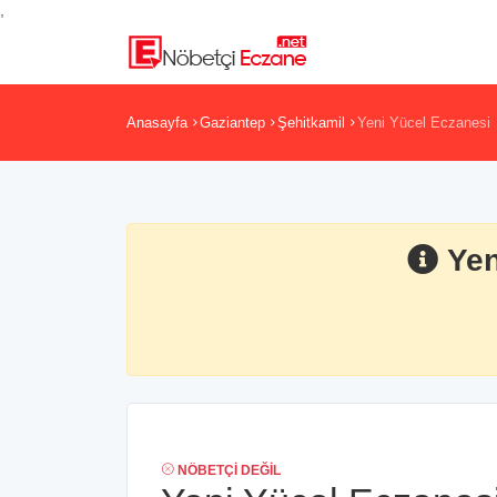
,
Anasayfa
Gaziantep
Şehitkamil
Yeni Yücel Eczanesi
Yen
NÖBETÇI DEĞIL