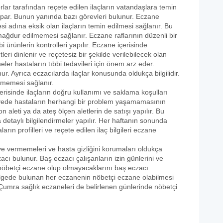
rlar tarafından reçete edilen ilaçların vatandaşlara temin
yapar. Bunun yanında bazı görevleri bulunur. Eczane
i adına eksik olan ilaçların temin edilmesi sağlanır. Bu
e mağdur edilmemesi sağlanır. Eczane raflarının düzenli bir
i ürünlerin kontrolleri yapılır. Eczane içerisinde
tleri dinlenir ve reçetesiz bir şekilde verilebilecek olan
eler hastaların tıbbi tedavileri için önem arz eder.
nur. Ayrıca eczacılarda ilaçlar konusunda oldukça bilgilidir.
lmemesi sağlanır.
erisinde ilaçların doğru kullanımı ve saklama koşulları
 sayede hastaların herhangi bir problem yaşamamasının
n aleti ya da ateş ölçen aletlerin de satışı yapılır. Bu
 detaylı bilgilendirmeler yapılır. Her haftanın sonunda
rın profilleri ve reçete edilen ilaç bilgileri eczane
eye vermemeleri ve hasta gizliğini korumaları oldukça
acı bulunur. Baş eczacı çalışanların izin günlerini ve
k nöbetçi eczane olup olmayacaklarını baş eczacı
bölgede bulunan her eczanenin nöbetçi eczane olabilmesi
 Çumra sağlık eczaneleri de belirlenen günlerinde nöbetçi