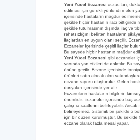
Yeni Yücel Eczanesi
eczacıları, dokto
edilmesi için gerekli yönlendirmeleri 
içerisinde hastaların mağdur edilmemes
şekilde hiçbir hastanın ilacı bittiğind
şekilde tutulmasının dışında ilaç ve tıbb
rahatsızlığını belirten hastaların şikâye
ilaçlardan en uygun olanı seçilir. Eczan
Eczaneler içerisinde çeşitli ilaçlar bulu
Bu sayede hiçbir hastanın mağdur edi
Yeni Yücel Eczanesi
gibi eczaneler iç
yanında yan etkileri de anlatılır. Bu
önüne geçilir. Eczane içerisinde tansiyo
ürünleri satın alacak olan vatandaşlara
eczane raporu oluşturulur. Gelen hastala
dosyaları içerisinde yer alır.
Eczanelerin hastaların bilgilerin kims
önemlidir. Eczaneler içerisinde baş ecz
çalışma saatlerini belirleyebilir. Anca
belirleyemez. Sistemik bir şekilde o 
için bir düzen kurulmuştur. Bu şekilde
eczane olarak fazla mesai yapar.