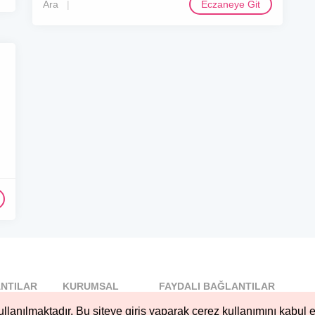
Ara
Eczaneye Git
NTILAR
KURUMSAL
FAYDALI BAĞLANTILAR
l
Blog
llanılmaktadır. Bu siteye giriş yaparak çerez kullanımını kabul e
..