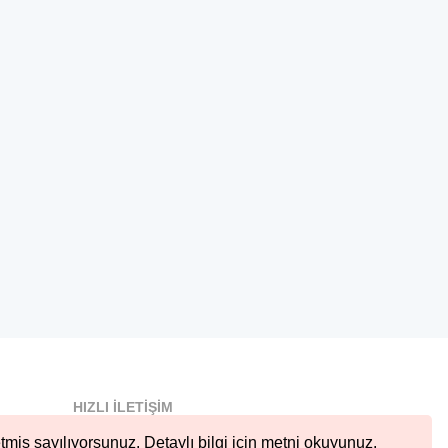
HIZLI İLETIŞIM
info@nobetcieczane.net
tmiş sayılıyorsunuz. Detaylı bilgi için metni okuyunuz.