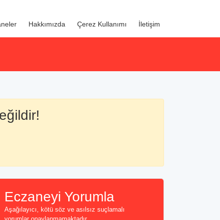
neler
Hakkımızda
Çerez Kullanımı
İletişim
ğildir!
Eczaneyi Yorumla
Aşağılayıcı, kötü söz ve asılsız suçlamalı
yorumlar onaylanmamaktadır...