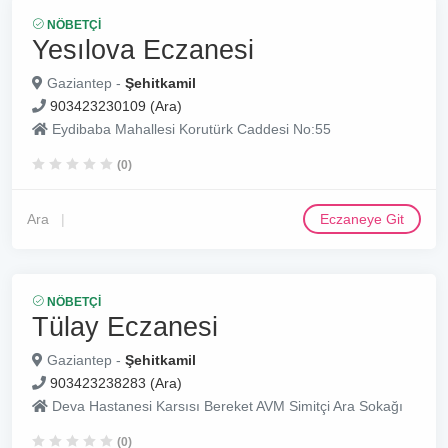
NÖBETÇI
Yesılova Eczanesi
Gaziantep -
Şehitkamil
903423230109 (Ara)
Eydibaba Mahallesi Korutürk Caddesi No:55
(0)
Ara
Eczaneye Git
NÖBETÇI
Tülay Eczanesi
Gaziantep -
Şehitkamil
903423238283 (Ara)
Deva Hastanesi Karsısı Bereket AVM Simitçi Ara Sokağı
(0)