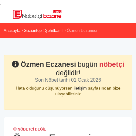
,
Anasayfa
Gaziantep
Şehitkamil
Özmen Eczanesi
Özmen Eczanesi
bugün
nöbetçi
değildir!
Son Nöbet tarihi 01 Ocak 2026
Hata olduğunu düşünüyorsan
iletişim
sayfasından bize
ulaşabilirsiniz
NÖBETÇI DEĞIL