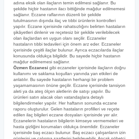
adına eksik olan ilaçların temin edilmesi sağlanır. Bu
şekilde hiçbir hastanın ilacı bittiğinde mağdur edilmemesi
sağlanır. Eczane raflarının düzenli bir şekilde
tutulmasının dışında ilaç ve tıbbi ürünlerin kontrolleri
yapılır. Eczane içerisinde rahatsızlığını belirten hastaların
şikâyetleri dinlenir ve reçetesiz bir şekilde verilebilecek
olan ilaçlardan en uygun olanı seçilir. Eczaneler
hastaların tıbbi tedavileri için önem arz eder. Eczaneler
içerisinde çeşitli ilaçlar bulunur. Ayrıca eczacılarda ilaçlar
konusunda oldukça bilgilidir. Bu sayede hiçbir hastanın
mağdur edilmemesi sağlanır.
Özmen Eczanesi
gibi eczaneler içerisinde ilaçların doğru
kullanımı ve saklama koşulları yanında yan etkileri de
anlatılır. Bu sayede hastaların herhangi bir problem
yaşamamasının önüne geçilir. Eczane içerisinde tansiyon
aleti ya da ateş ölçen aletlerin de satışı yapılır. Bu
ürünleri satın alacak olan vatandaşlara detaylı
bilgilendirmeler yapılır. Her haftanın sonunda eczane
raporu oluşturulur. Gelen hastaların profilleri ve reçete
edilen ilaç bilgileri eczane dosyaları içerisinde yer alır.
Eczanelerin hastaların bilgilerin kimseye vermemeleri ve
hasta gizliğini korumaları oldukça önemlidir. Eczaneler
içerisinde baş eczacı bulunur. Baş eczacı çalışanların izin
günlerini ve çalışma saatlerini belirleyebilir. Ancak nöbetçi