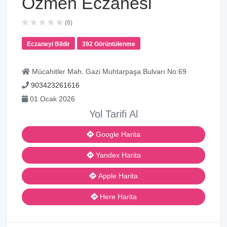
Özmen Eczanesi
(0)
Eczaneyi Bildir
392 Görüntülenme
Mücahitler Mah. Gazi Muhtarpaşa Bulvarı No:69
903423261616
01 Ocak 2026
Yol Tarifi Al
Google Harita
Yandex Harita
Apple Harita
Here Harita