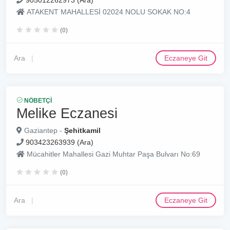
905012262973 (Ara)
ATAKENT MAHALLESİ 02024 NOLU SOKAK NO:4
(0)
Ara
Eczaneye Git
NÖBETÇI
Melike Eczanesi
Gaziantep -
Şehitkamil
903423263939 (Ara)
Mücahitler Mahallesi Gazi Muhtar Paşa Bulvarı No:69
(0)
Ara
Eczaneye Git