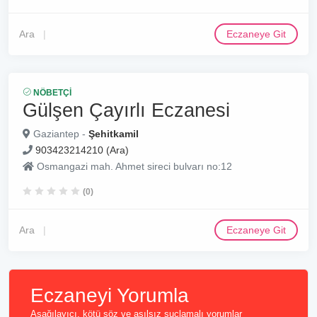
Ara
Eczaneye Git
NÖBETÇI
Gülşen Çayırlı Eczanesi
Gaziantep -
Şehitkamil
903423214210 (Ara)
Osmangazi mah. Ahmet sireci bulvarı no:12
(0)
Ara
Eczaneye Git
Eczaneyi Yorumla
Aşağılayıcı, kötü söz ve asılsız suçlamalı yorumlar