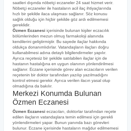
saatleri dışında nöbetçi eczaneler 24 saat hizmet verir.
Nöbetçi eczaneler ile hastaların acil ilaç ihtiyaçlarında
hızlı bir şekilde ilaca ulaşması sağlanır. Söz konusu
sağlık olduğu için hiçbir şekilde göz ardı edilmemesi
gereklidir.
Özmen Eczanesi
içerisinde bulunan kişiler eczacılık
bölümlerinden mezun olmuş farmakoloji alanında
kendilerini geliştirmiştir. Bu sayede ilaçlar hakkında
oldukça donanımlıdırlar. Vatandaşların ilaçları doğru
kullanabilmesi adına detaylı bilgilendirmeler yapılır.
Ayrıca reçetesiz bir şekilde satılabilen ilaçlar için de
hastanın hastalığına en uygun olanının yönlendirilmesi
sağlanır. Eczane içerisinde görev alan eczacıların verilen
reçetenin bir doktor tarafından yazılıp yazılmadığını
kontrol etmesi gerekir. Ayrıca verilen ilacın yasal olup
olmadığına da bakılır.
Merkezi Konumda Bulunan
Özmen Eczanesi
Özmen Eczanesi
eczacıları, doktorlar tarafından reçete
edilen ilaçların vatandaşlara temin edilmesi için gerekli
yönlendirmeleri yapar. Bunun yanında bazı görevleri
bulunur. Eczane içerisinde hastaların mağdur edilmemesi