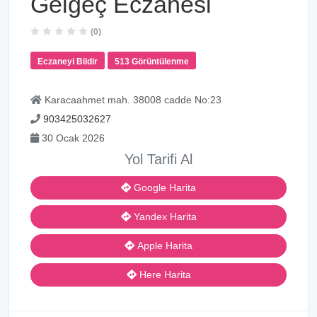
Gelgeç Eczanesi
(0)
Eczaneyi Bildir
513 Görüntülenme
Karacaahmet mah. 38008 cadde No:23
903425032627
30 Ocak 2026
Yol Tarifi Al
Google Harita
Yandex Harita
Apple Harita
Here Harita