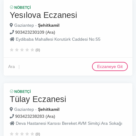
NÖBETÇI
Yesılova Eczanesi
Gaziantep -
Şehitkamil
903423230109 (Ara)
Eydibaba Mahallesi Korutürk Caddesi No:55
(0)
Ara
Eczaneye Git
NÖBETÇI
Tülay Eczanesi
Gaziantep -
Şehitkamil
903423238283 (Ara)
Deva Hastanesi Karsısı Bereket AVM Simitçi Ara Sokağı
(0)