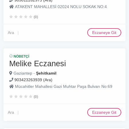
905012262973 (Ara)
ATAKENT MAHALLESİ 02024 NOLU SOKAK NO:4
(0)
Ara
Eczaneye Git
NÖBETÇI
Melike Eczanesi
Gaziantep -
Şehitkamil
903423263939 (Ara)
Mücahitler Mahallesi Gazi Muhtar Paşa Bulvarı No:69
(0)
Ara
Eczaneye Git