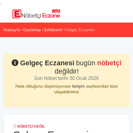
,
Anasayfa
Gaziantep
Şehitkamil
Gelgeç Eczanesi
Gelgeç Eczanesi
bugün
nöbetçi
değildir!
Son Nöbet tarihi 30 Ocak 2026
Hata olduğunu düşünüyorsan
iletişim
sayfasından bize
ulaşabilirsiniz
NÖBETÇI DEĞIL