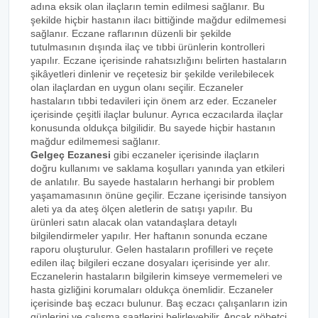
adına eksik olan ilaçların temin edilmesi sağlanır. Bu
şekilde hiçbir hastanın ilacı bittiğinde mağdur edilmemesi
sağlanır. Eczane raflarının düzenli bir şekilde
tutulmasının dışında ilaç ve tıbbi ürünlerin kontrolleri
yapılır. Eczane içerisinde rahatsızlığını belirten hastaların
şikâyetleri dinlenir ve reçetesiz bir şekilde verilebilecek
olan ilaçlardan en uygun olanı seçilir. Eczaneler
hastaların tıbbi tedavileri için önem arz eder. Eczaneler
içerisinde çeşitli ilaçlar bulunur. Ayrıca eczacılarda ilaçlar
konusunda oldukça bilgilidir. Bu sayede hiçbir hastanın
mağdur edilmemesi sağlanır.
Gelgeç Eczanesi
gibi eczaneler içerisinde ilaçların
doğru kullanımı ve saklama koşulları yanında yan etkileri
de anlatılır. Bu sayede hastaların herhangi bir problem
yaşamamasının önüne geçilir. Eczane içerisinde tansiyon
aleti ya da ateş ölçen aletlerin de satışı yapılır. Bu
ürünleri satın alacak olan vatandaşlara detaylı
bilgilendirmeler yapılır. Her haftanın sonunda eczane
raporu oluşturulur. Gelen hastaların profilleri ve reçete
edilen ilaç bilgileri eczane dosyaları içerisinde yer alır.
Eczanelerin hastaların bilgilerin kimseye vermemeleri ve
hasta gizliğini korumaları oldukça önemlidir. Eczaneler
içerisinde baş eczacı bulunur. Baş eczacı çalışanların izin
günlerini ve çalışma saatlerini belirleyebilir. Ancak nöbetçi