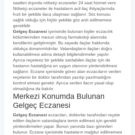
saatleri dışında nöbetçi eczaneler 24 saat hizmet verir.
Nöbetçi eczaneler ile hastaların acil ilaç ihtiyaçlarında
hızlı bir şekilde ilaca ulaşması sağlanır. Söz konusu
sağlık olduğu için hiçbir şekilde göz ardı edilmemesi
gereklidir.
Gelgeç Eczanesi
içerisinde bulunan kişiler eczacılık
bölümlerinden mezun olmuş farmakoloji alanında
kendilerini geliştirmiştir. Bu sayede ilaçlar hakkında
oldukça donanımlıdırlar. Vatandaşların ilaçları doğru
kullanabilmesi adına detaylı bilgilendirmeler yapılır.
Ayrıca reçetesiz bir şekilde satılabilen ilaçlar için de
hastanın hastalığına en uygun olanının yönlendirilmesi
sağlanır. Eczane içerisinde görev alan eczacıların verilen
reçetenin bir doktor tarafından yazılıp yazılmadığını
kontrol etmesi gerekir. Ayrıca verilen ilacın yasal olup
olmadığına da bakılır.
Merkezi Konumda Bulunan
Gelgeç Eczanesi
Gelgeç Eczanesi
eczacıları, doktorlar tarafından reçete
edilen ilaçların vatandaşlara temin edilmesi için gerekli
yönlendirmeleri yapar. Bunun yanında bazı görevleri
bulunur. Eczane içerisinde hastaların mağdur edilmemesi