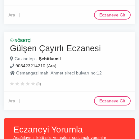
Ara
Eczaneye Git
NÖBETÇI
Gülşen Çayırlı Eczanesi
Gaziantep -
Şehitkamil
903423214210 (Ara)
Osmangazi mah. Ahmet sireci bulvarı no:12
(0)
Ara
Eczaneye Git
Eczaneyi Yorumla
Aşağılayıcı, kötü söz ve asılsız suçlamalı yorumlar