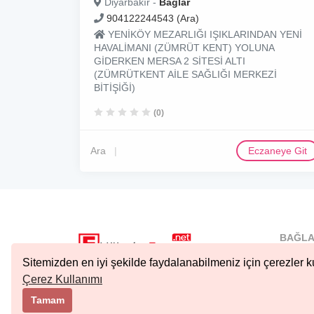
Diyarbakır -
Bağlar
904122244543 (Ara)
YENİKÖY MEZARLIĞI IŞIKLARINDAN YENİ
HAVALİMANI (ZÜMRÜT KENT) YOLUNA
GİDERKEN MERSA 2 SİTESİ ALTI
(ZÜMRÜTKENT AİLE SAĞLIĞI MERKEZİ
BİTİŞİĞİ)
(0)
Ara
Eczaneye Git
BAĞLA
İstanbu
Sitemizden en iyi şekilde faydalanabilmeniz için çerezler ku
Nöbetçi.
Çerez Kullanımı
Copyright © 2023 Tüm Hakları Saklıdır.
Ankara 
Tamam
Kıbrıs N