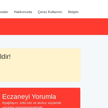
neler
Hakkımızda
Çerez Kullanımı
İletişim
dir!
Eczaneyi Yorumla
Aşağılayıcı, kötü söz ve asılsız suçlamalı
yorumlar onaylanmamaktadır...