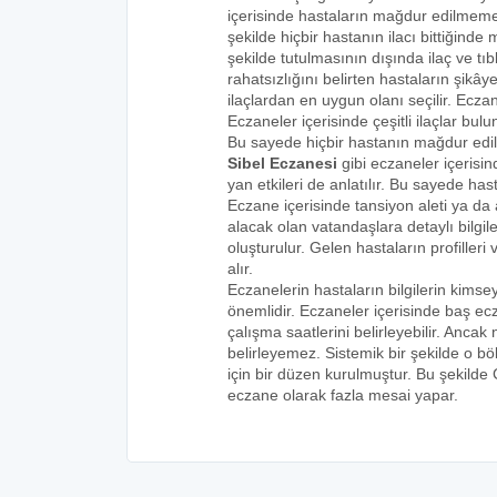
içerisinde hastaların mağdur edilmemes
şekilde hiçbir hastanın ilacı bittiğind
şekilde tutulmasının dışında ilaç ve tıbb
rahatsızlığını belirten hastaların şikâye
ilaçlardan en uygun olanı seçilir. Eczan
Eczaneler içerisinde çeşitli ilaçlar bulu
Bu sayede hiçbir hastanın mağdur edi
Sibel Eczanesi
gibi eczaneler içerisin
yan etkileri de anlatılır. Bu sayede h
Eczane içerisinde tansiyon aleti ya da a
alacak olan vatandaşlara detaylı bilgi
oluşturulur. Gelen hastaların profilleri 
alır.
Eczanelerin hastaların bilgilerin kims
önemlidir. Eczaneler içerisinde baş ecz
çalışma saatlerini belirleyebilir. Anca
belirleyemez. Sistemik bir şekilde o 
için bir düzen kurulmuştur. Bu şekilde
eczane olarak fazla mesai yapar.