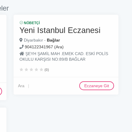
ler
NÖBETÇI
Yeni Istanbul Eczanesi
Diyarbakır -
Bağlar
904122341967 (Ara)
ŞEYH ŞAMİL MAH .EMEK CAD. ESKİ POLİS
OKULU KARŞISI NO:89/B BAĞLAR
(0)
Ara
Eczaneye Git