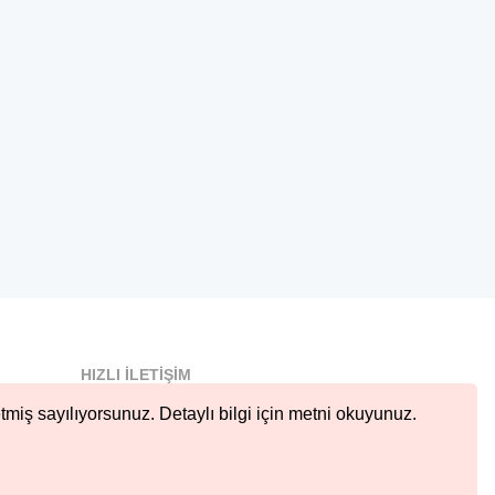
HIZLI İLETIŞIM
info@nobetcieczane.net
tmiş sayılıyorsunuz. Detaylı bilgi için metni okuyunuz.
BIZI TAKIP EDIN