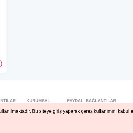
NTILAR
KURUMSAL
FAYDALI BAĞLANTILAR
l
Blog
llanılmaktadır. Bu siteye giriş yaparak çerez kullanımını kabul e
..
Hakkımızda
Nöbetçi...
Çerez Kullanımı
öbetçi...
Gizlilik