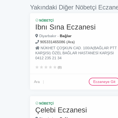
Yakındaki Diğer Nöbetçi Eczane
NÖBETÇI
Ibnı Sına Eczanesi
Diyarbakır -
Bağlar
905331465086 (Ara)
NÜKHET ÇOŞKUN CAD. 100/A(BAĞLAR PTT
KARŞISI) ÖZEL BAĞLAR HASTANESİ KARŞISI
0412 235 21 34
(0)
Ara
Eczaneye Git
NÖBETÇI
Çelebi Eczanesi