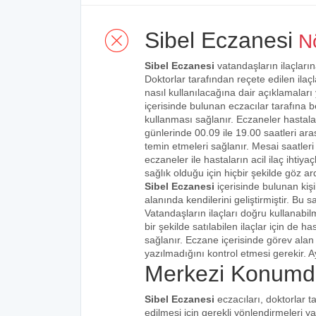
Sibel Eczanesi
Nö
Sibel Eczanesi
vatandaşların ilaçların
Doktorlar tarafından reçete edilen ilaçl
nasıl kullanılacağına dair açıklamaları
içerisinde bulunan eczacılar tarafına bel
kullanması sağlanır. Eczaneler hastalar
günlerinde 00.09 ile 19.00 saatleri aras
temin etmeleri sağlanır. Mesai saatleri
eczaneler ile hastaların acil ilaç ihtiy
sağlık olduğu için hiçbir şekilde göz ar
Sibel Eczanesi
içerisinde bulunan kiş
alanında kendilerini geliştirmiştir. Bu
Vatandaşların ilaçları doğru kullanabilm
bir şekilde satılabilen ilaçlar için de 
sağlanır. Eczane içerisinde görev alan 
yazılmadığını kontrol etmesi gerekir. Ay
Merkezi Konumda
Sibel Eczanesi
eczacıları, doktorlar t
edilmesi için gerekli yönlendirmeleri 