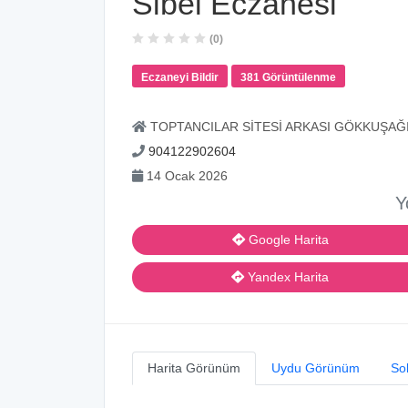
Sibel Eczanesi
(0)
Eczaneyi Bildir
381 Görüntülenme
TOPTANCILAR SİTESİ ARKASI GÖKKUŞAĞ
904122902604
14 Ocak 2026
Y
Google Harita
Yandex Harita
Harita Görünüm
Uydu Görünüm
So