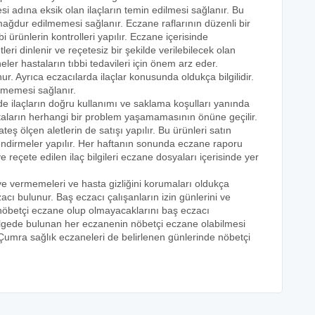
i adına eksik olan ilaçların temin edilmesi sağlanır. Bu
e mağdur edilmemesi sağlanır. Eczane raflarının düzenli bir
i ürünlerin kontrolleri yapılır. Eczane içerisinde
tleri dinlenir ve reçetesiz bir şekilde verilebilecek olan
eler hastaların tıbbi tedavileri için önem arz eder.
nur. Ayrıca eczacılarda ilaçlar konusunda oldukça bilgilidir.
lmemesi sağlanır.
de ilaçların doğru kullanımı ve saklama koşulları yanında
astaların herhangi bir problem yaşamamasının önüne geçilir.
teş ölçen aletlerin de satışı yapılır. Bu ürünleri satın
lendirmeler yapılır. Her haftanın sonunda eczane raporu
ve reçete edilen ilaç bilgileri eczane dosyaları içerisinde yer
eye vermemeleri ve hasta gizliğini korumaları oldukça
acı bulunur. Baş eczacı çalışanların izin günlerini ve
k nöbetçi eczane olup olmayacaklarını baş eczacı
bölgede bulunan her eczanenin nöbetçi eczane olabilmesi
 Çumra sağlık eczaneleri de belirlenen günlerinde nöbetçi