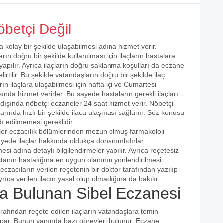
betçi Değil
a kolay bir şekilde ulaşabilmesi adına hizmet verir.
arın doğru bir şekilde kullanılması için ilaçların hastalara
 yapılır. Ayrıca ilaçların doğru saklanma koşulları da eczane
irtilir. Bu şekilde vatandaşların doğru bir şekilde ilaç
ın ilaçlara ulaşabilmesi için hafta içi ve Cumartesi
ında hizmet verirler. Bu sayede hastaların gerekli ilaçları
 dışında nöbetçi eczaneler 24 saat hizmet verir. Nöbetçi
açlarında hızlı bir şekilde ilaca ulaşması sağlanır. Söz konusu
dı edilmemesi gereklidir.
iler eczacılık bölümlerinden mezun olmuş farmakoloji
 sayede ilaçlar hakkında oldukça donanımlıdırlar.
esi adına detaylı bilgilendirmeler yapılır. Ayrıca reçetesiz
hastanın hastalığına en uygun olanının yönlendirilmesi
eczacıların verilen reçetenin bir doktor tarafından yazılıp
rıca verilen ilacın yasal olup olmadığına da bakılır.
 Bulunan Sibel Eczanesi
arafından reçete edilen ilaçların vatandaşlara temin
yapar. Bunun yanında bazı görevleri bulunur. Eczane