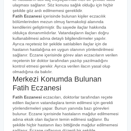
ulaşması sağlanır. Söz konusu sağlık olduğu için hiçbir
şekilde göz ardı edilmemesi gereklidir.
Fatih Eczanesi
içerisinde bulunan kişiler eczacılık
bölümlerinden mezun olmuş farmakoloji alanında
kendilerini geliştirmiştir. Bu sayede ilaçlar hakkında
oldukça donanımlıdırlar. Vatandaşların ilaçları doğru
kullanabilmesi adına detaylı bilgilendirmeler yapılır.
Ayrıca reçetesiz bir şekilde satılabilen ilaçlar için de
hastanın hastalığına en uygun olanının yönlendirilmesi
sağlanır. Eczane içerisinde görev alan eczacıların verilen
reçetenin bir doktor tarafından yazılıp yazılmadığını
kontrol etmesi gerekir. Ayrıca verilen ilacın yasal olup
olmadığına da bakılır.
Merkezi Konumda Bulunan
Fatih Eczanesi
Fatih Eczanesi
eczacıları, doktorlar tarafından reçete
edilen ilaçların vatandaşlara temin edilmesi için gerekli
yönlendirmeleri yapar. Bunun yanında bazı görevleri
bulunur. Eczane içerisinde hastaların mağdur edilmemesi
adına eksik olan ilaçların temin edilmesi sağlanır. Bu
şekilde hiçbir hastanın ilacı bittiğinde mağdur edilmemesi
sağlanır. Eczane raflarının düzenli bir şekilde