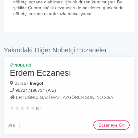
nöbetçi eczane olabilmesi için bir düzen kurulmuştur. Bu
şekilde Çumra sağlık eczaneleri de belirlenen günlerinde
nöbetçi eczane olarak fazla mesai yapar.
Yakındaki Diğer Nöbetçi Eczaneler
NÖBETÇI
Erdem Eczanesi
Bursa -
İnegöl
902247196734 (Ara)
ERTUĞRULGAZİ MAH. AYGÖREN SOK. NO:20/A
(0)
Ara
Eczaneye Git