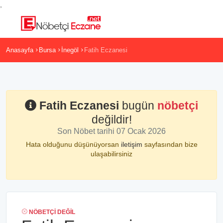
,
Anasayfa
Bursa
İnegöl
Fatih Eczanesi
Fatih Eczanesi
bugün
nöbetçi
değildir!
Son Nöbet tarihi 07 Ocak 2026
Hata olduğunu düşünüyorsan
iletişim
sayfasından bize
ulaşabilirsiniz
NÖBETÇI DEĞIL