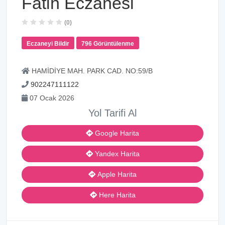
Fatih Eczanesi
(0)
Eczaneyi Bildir
796 Görüntülenme
HAMİDİYE MAH. PARK CAD. NO:59/B
902247111122
07 Ocak 2026
Yol Tarifi Al
Google Harita
Yandex Harita
Apple Harita
Here Harita