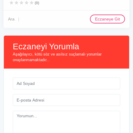
(0)
Ara
Eczaneye Git
Eczaneyi Yorumla
Aşağılayıcı, kötü söz ve asılsız suçlamalı yorumlar
onaylanmamaktadır...