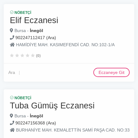
NÖBETÇI
Elif Eczanesi
Bursa -
İnegöl
902247112417 (Ara)
HAMİDİYE MAH. KASIMEFENDİ CAD. NO:102-1/A
(0)
Ara
Eczaneye Git
NÖBETÇI
Tuba Gümüş Eczanesi
Bursa -
İnegöl
902247156368 (Ara)
BURHANİYE MAH. KEMALETTİN SAMİ PAŞA CAD. NO:33