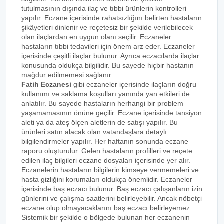
tutulmasının dışında ilaç ve tıbbi ürünlerin kontrolleri
yapılır. Eczane içerisinde rahatsızlığını belirten hastaların
şikâyetleri dinlenir ve reçetesiz bir şekilde verilebilecek
olan ilaçlardan en uygun olanı seçilir. Eczaneler
hastaların tıbbi tedavileri için önem arz eder. Eczaneler
içerisinde çeşitli ilaçlar bulunur. Ayrıca eczacılarda ilaçlar
konusunda oldukça bilgilidir. Bu sayede hiçbir hastanın
mağdur edilmemesi sağlanır.
Fatih Eczanesi
gibi eczaneler içerisinde ilaçların doğru
kullanımı ve saklama koşulları yanında yan etkileri de
anlatılır. Bu sayede hastaların herhangi bir problem
yaşamamasının önüne geçilir. Eczane içerisinde tansiyon
aleti ya da ateş ölçen aletlerin de satışı yapılır. Bu
ürünleri satın alacak olan vatandaşlara detaylı
bilgilendirmeler yapılır. Her haftanın sonunda eczane
raporu oluşturulur. Gelen hastaların profilleri ve reçete
edilen ilaç bilgileri eczane dosyaları içerisinde yer alır.
Eczanelerin hastaların bilgilerin kimseye vermemeleri ve
hasta gizliğini korumaları oldukça önemlidir. Eczaneler
içerisinde baş eczacı bulunur. Baş eczacı çalışanların izin
günlerini ve çalışma saatlerini belirleyebilir. Ancak nöbetçi
eczane olup olmayacaklarını baş eczacı belirleyemez.
Sistemik bir şekilde o bölgede bulunan her eczanenin