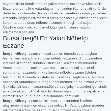
sayede kişiler kendilerine en yakın nöbetçi eczaneye ulaşılabilir.
Eczaneler genellikle vatandaşların en yoğun ikamet ettiği yerlerde
daha fazla bulunurlar. Ancak nöbetçi eczanelerin seçimi yapılırken
kimsenin mağdur edilmemesi adına her bölgeye hizmet edebilecek
konumlarda bulunan nöbetçi eczanelerin seçilmesi sağlanır.
Özellikle sağlık söz konusu olduğu için kimsenin mağdur
edilmemesi sağlanır.
Bursa İnegöl En Yakın Nöbetçi
Eczane
İnegöl nöbetçi eczane
mesai saatleri dışında vatandaşlara
hizmet vermesi adına sunulan nöbetçi eczanelerdir. Eczanelere
internet üzerinden sunulan listeler ile ulaşılması mümkündür.
Ancak internete ulaşılamayan durumlarda mesai saatlerini
sonlandıran eczanelerin kapılarında nöbetçi eczane listeleri
bulunur. Bu durumda o listeler ile ulaşılması sağlanabilir. Nöbetçi
eczaneler vatandaşların mağdur edilmemesi adına hizmet verir.
Çok aksi bir durum yaşanmadığı sürece çalışma saatleri içerisinde
açık olacaklardır. Ancak aksi bir durum yaşandığında kapalı olma
ihtimalleri olduğunun da unutulmaması gereklidir.
İnegöl nöbetçi eczanesi
için internet üzerinden listelere
ulaşılması ile istenilen eczaneye gidilebilir. Vatandaşların mağdur
edilmemesi adına belirli konumlarda hizmet veren nöbetçi