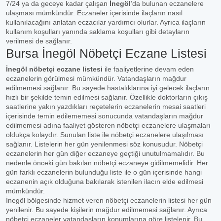
7/24 ya da geceye kadar çalışan
İnegöl
’da bulunan eczanelere
ulaşması mümkündür. Eczaneler içerisinde ilaçların nasıl
kullanılacağını anlatan eczacılar yardımcı olurlar. Ayrıca ilaçların
kullanım koşulları yanında saklama koşulları gibi detayların
verilmesi de sağlanır.
Bursa İnegöl Nöbetçi Eczane Listesi
İnegöl nöbetçi eczane listesi
ile faaliyetlerine devam eden
eczanelerin görülmesi mümkündür. Vatandaşların mağdur
edilmemesi sağlanır. Bu sayede hastalıklarına iyi gelecek ilaçların
hızlı bir şekilde temin edilmesi sağlanır. Özellikle doktorların çıkış
saatlerine yakın yazdıkları reçetelerin eczanelerin mesai saatleri
içerisinde temin edilememesi sonucunda vatandaşların mağdur
edilmemesi adına faaliyet gösteren nöbetçi eczanelere ulaşmaları
oldukça kolaydır. Sunulan liste ile nöbetçi eczanelere ulaşılması
sağlanır. Listelerin her gün yenilenmesi söz konusudur. Nöbetçi
eczanelerin her gün diğer eczaneye geçtiği unutulmamalıdır. Bu
nedenle önceki gün bakılan nöbetçi eczaneye gidilmemelidir. Her
gün farklı eczanelerin bulunduğu liste ile o gün içerisinde hangi
eczanenin açık olduğuna bakılarak istenilen ilacın elde edilmesi
mümkündür.
İnegöl bölgesinde hizmet veren nöbetçi eczanelerin listesi her gün
yenilenir. Bu sayede kişilerin mağdur edilmemesi sağlanır. Ayrıca
nöbetçi eczaneler vatandaşların konumlarına göre listelenir. Bu