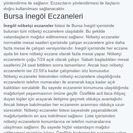
yönlendirme ile sağlanır. Eczacıların yönlendirmesi ile ilaçların
doğru kullanılması sağlanacaktır.
Bursa İnegöl Eczaneleri
İnegöl nöbetçi eczaneler
listesi ile Bursa İnegöl içerisinde
bulunan tüm nöbetçi eczanelere ulaşılabilir. Bu şekilde
vatandaşların mağdur edilmemesi sağlanır. Nöbetçi eczaneler
normalde mesai saatleri içerisinde çalışan eczanelere göre daha
fazla mesai ile çalışan versiyonlarıdır. İnegöl içerisinde her eczane
ayda bir kere nöbetçi eczane olarak fazla mesai yapar. Nöbetçi
eczanelerin çoğu 7/24 açık olarak çalışır. Sabah başladıkları mesai
saatlerini 24 saat bittikten sonra tamamlanır. Ancak bazı nöbetçi
eczanelerin ise 23.59’a kadar çalışmaları söz konusudur.
Nöbetçi eczaneler listesinden nöbetçi eczanelere ulaşıldığında
eczanelerin telefon numaraları ile aranarak kaça kadar açık
kaldıkları sorulabilir. Bu sayede eczanenin konumuna ulaşıldığında
mağduriyet yaşanmasının önüne geçilir. Özellikle acil ilaca ihtiyaç
duyan kişiler için arayarak iletişime geçmek oldukça avantajlıdır.
Ancak listeye bakılmadan her eczanenin aranması oldukça uzun
sürecektir. Nöbetçi eczaneler listesi sayesinde yaşanabilecek
mağduriyetlerin en aza indirilmesi sağlanır. Liste içerisinden
nöbetçi eczanelerin konumlarına ve telefon numaralarına
ulaşılması sağlanır. Bu sayede hiçbir vatandaşın mağdur
edilmemesi mümkün kılınır. Özellikle herhangi bir eczaneye yakın