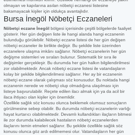
olmayan ve kapılarına asılan nöbetçi eczanesi listesine
bakamayacak kişiler için oldukça avantajlıdır.
Bursa İnegöl Nöbetçi Eczaneleri
Nöbetçi eczane İnegöl
bölgesi içerisinde çeşitli bölgelerde faaliyet
gösterir. Her gün değişen liste ile hangi alanda hangi eczanenin
bulunduğu görülebilir. Nöbetçi eczane listesi de her gün değişen
nöbetçi eczaneler ile birlikte değişir. Bu şekilde liste üzerinden
eczanelere ulaşma imkânı sağlanır. Nöbetçi eczanelerin her gün
değişme sistemleri ve sıraları bulunur. Sistematik bir sıra ile
değişimler gerçekleşir. Bu durumda her gün halkın bilgilendirilmesi
zor olabilmektedir. Ancak nöbetçi eczane listesi ile vatandaşların
kolay bir şekilde bilgilendirilmesi sağlanır. Her ay bir eczanenin
nöbetçi eczane olarak çalışması söz konusudur. Bu noktada hangi
eczanenin nerede ve nöbetçi olup olmadığına ulaşılması için
listeye başvurulabilir. Reçete edilen ilacı almak için ya da acil bir
ilaca ihtiyacı olan kişiler için önemlidir.
Özellikle sağlık söz konusu olunca beklemek olumsuz sonuçların
görülmesine sebep olabilir. Bu durumda nöbetçi eczanelerin varlığı
hayat kurtarıcı olabilmektedir. Devamlı kullandıkları ilaçların bitmesi
ile zor durumda kalabilecek hastaların nöbetçi eczanelerden
ilaçlarını temin etmeleri sağlanır. Bu şekilde özellikle sağlık söz
konusu olunca göz ardı edilmemesi olur. Vatandaşların her gün