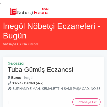
,
İnegöl Nöbetçi Eczaneleri -
Bugün
Anasayfa
Bursa
İnegöl
NÖBETÇI
Tuba Gümüş Eczanesi
Bursa
- İnegöl
902247156368 (Ara)
BURHANİYE MAH. KEMALETTİN SAMİ PAŞA CAD. NO:33
Eczaneye Git