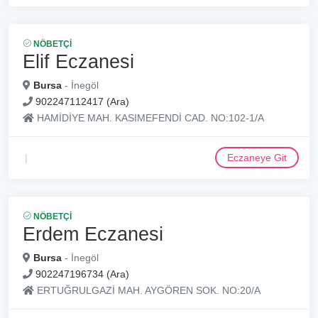
NÖBETÇI
Elif Eczanesi
Bursa
- İnegöl
902247112417 (Ara)
HAMİDİYE MAH. KASIMEFENDİ CAD. NO:102-1/A
Eczaneye Git
NÖBETÇI
Erdem Eczanesi
Bursa
- İnegöl
902247196734 (Ara)
ERTUĞRULGAZİ MAH. AYGÖREN SOK. NO:20/A