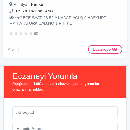
Antalya -
Finike
905530184688 (Ara)
**(GECE SAAT 23.59'A KADAR AÇIK)** HASYURT
MAH.ATATÜRK CAD.NO:1 FİNİKE
(0)
Ara
Eczaneye Git
Eczaneyi Yorumla
Aşağılayıcı, kötü söz ve asılsız suçlamalı yorumlar
onaylanmamaktadır...