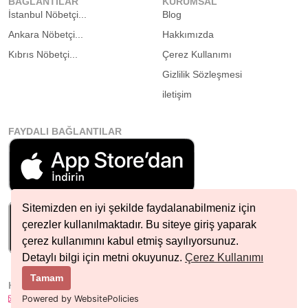
BAĞLANTILAR
KURUMSAL
İstanbul Nöbetçi...
Blog
Ankara Nöbetçi...
Hakkımızda
Kıbrıs Nöbetçi...
Çerez Kullanımı
Gizlilik Sözleşmesi
iletişim
FAYDALI BAĞLANTILAR
Sitemizden en iyi şekilde faydalanabilmeniz için
çerezler kullanılmaktadır. Bu siteye giriş yaparak
çerez kullanımını kabul etmiş sayılıyorsunuz.
Detaylı bilgi için metni okuyunuz.
Çerez Kullanımı
Tamam
HIZLI İLETIŞIM
info@nobetcieczane.net
Powered by WebsitePolicies