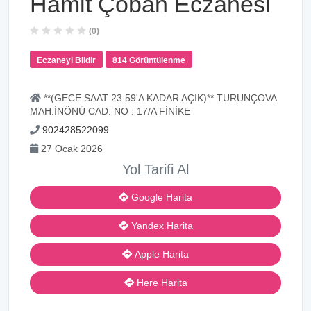
Hamit Çoban Eczanesi
(0)
Eczaneyi Bildir
814 Görüntülenme
**(GECE SAAT 23.59'A KADAR AÇIK)** TURUNÇOVA
MAH.İNÖNÜ CAD. NO : 17/A FİNİKE
902428522099
27 Ocak 2026
Yol Tarifi Al
Google Harita
Yandex Harita
Apple Harita
Here Harita