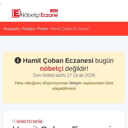
,
Anasayfa
Antalya
Finike
Hamit Çoban Eczanesi
Hamit Çoban Eczanesi
bugün
nöbetçi
değildir!
Son Nöbet tarihi 27 Ocak 2026
Hata olduğunu düşünüyorsan
iletişim
sayfasından bize
ulaşabilirsiniz
NÖBETÇI DEĞIL