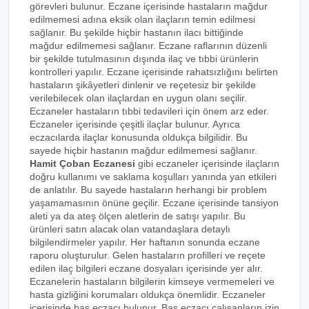
görevleri bulunur. Eczane içerisinde hastaların mağdur
edilmemesi adına eksik olan ilaçların temin edilmesi
sağlanır. Bu şekilde hiçbir hastanın ilacı bittiğinde
mağdur edilmemesi sağlanır. Eczane raflarının düzenli
bir şekilde tutulmasının dışında ilaç ve tıbbi ürünlerin
kontrolleri yapılır. Eczane içerisinde rahatsızlığını belirten
hastaların şikâyetleri dinlenir ve reçetesiz bir şekilde
verilebilecek olan ilaçlardan en uygun olanı seçilir.
Eczaneler hastaların tıbbi tedavileri için önem arz eder.
Eczaneler içerisinde çeşitli ilaçlar bulunur. Ayrıca
eczacılarda ilaçlar konusunda oldukça bilgilidir. Bu
sayede hiçbir hastanın mağdur edilmemesi sağlanır.
Hamit Çoban Eczanesi
gibi eczaneler içerisinde ilaçların
doğru kullanımı ve saklama koşulları yanında yan etkileri
de anlatılır. Bu sayede hastaların herhangi bir problem
yaşamamasının önüne geçilir. Eczane içerisinde tansiyon
aleti ya da ateş ölçen aletlerin de satışı yapılır. Bu
ürünleri satın alacak olan vatandaşlara detaylı
bilgilendirmeler yapılır. Her haftanın sonunda eczane
raporu oluşturulur. Gelen hastaların profilleri ve reçete
edilen ilaç bilgileri eczane dosyaları içerisinde yer alır.
Eczanelerin hastaların bilgilerin kimseye vermemeleri ve
hasta gizliğini korumaları oldukça önemlidir. Eczaneler
içerisinde baş eczacı bulunur. Baş eczacı çalışanların izin