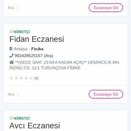
Ara
Eczaneye Git
NÖBETÇI
Fidan Eczanesi
Antalya -
Finike
902428525157 (Ara)
**(GECE SAAT 23.59'A KADAR AÇIK)** DEMİRCİLİK MH.
İNÖNÜ CD. 11/1 TURUNÇOVA FİNİKE
(0)
Ara
Eczaneye Git
NÖBETÇI
Avcı Eczanesi