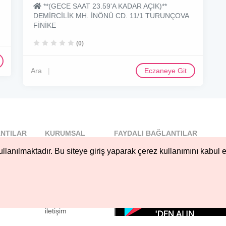
**(GECE SAAT 23.59'A KADAR AÇIK)**
DEMİRCİLİK MH. İNÖNÜ CD. 11/1 TURUNÇOVA
FİNİKE
(0)
Ara
Eczaneye Git
NTILAR
KURUMSAL
FAYDALI BAĞLANTILAR
l
Blog
llanılmaktadır. Bu siteye giriş yaparak çerez kullanımını kabul e
..
Hakkımızda
Nöbetçi...
Çerez Kullanımı
öbetçi...
Gizlilik
Sözleşmesi
iletişim