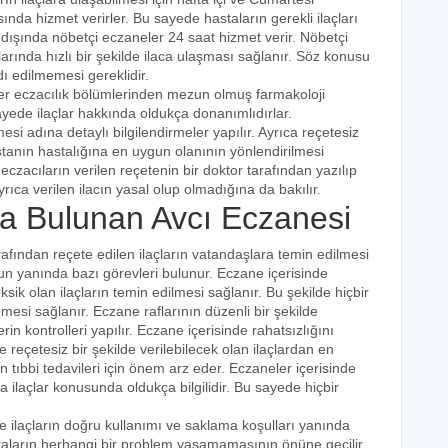
ında hizmet verirler. Bu sayede hastaların gerekli ilaçları
 dışında nöbetçi eczaneler 24 saat hizmet verir. Nöbetçi
açlarında hızlı bir şekilde ilaca ulaşması sağlanır. Söz konusu
dı edilmemesi gereklidir.
ler eczacılık bölümlerinden mezun olmuş farmakoloji
 sayede ilaçlar hakkında oldukça donanımlıdırlar.
esi adına detaylı bilgilendirmeler yapılır. Ayrıca reçetesiz
hastanın hastalığına en uygun olanının yönlendirilmesi
eczacıların verilen reçetenin bir doktor tarafından yazılıp
rıca verilen ilacın yasal olup olmadığına da bakılır.
 Bulunan Avcı Eczanesi
rafından reçete edilen ilaçların vatandaşlara temin edilmesi
nun yanında bazı görevleri bulunur. Eczane içerisinde
ik olan ilaçların temin edilmesi sağlanır. Bu şekilde hiçbir
mesi sağlanır. Eczane raflarının düzenli bir şekilde
rin kontrolleri yapılır. Eczane içerisinde rahatsızlığını
ve reçetesiz bir şekilde verilebilecek olan ilaçlardan en
n tıbbi tedavileri için önem arz eder. Eczaneler içerisinde
rda ilaçlar konusunda oldukça bilgilidir. Bu sayede hiçbir
de ilaçların doğru kullanımı ve saklama koşulları yanında
astaların herhangi bir problem yaşamamasının önüne geçilir.