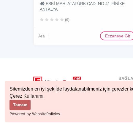
ESKİ MAH. ATATÜRK CAD. NO:41 FİNİKE
ANTALYA
(0)
Ara
Eczaneye Git
BAĞLA
İstanbu
Sitemizden en iyi şekilde faydalanabilmeniz için çerezler ku
Nöbetçi.
Çerez Kullanımı
Copyright © 2023 Tüm Hakları Saklıdır.
Ankara 
Tamam
Kıbrıs N
Powered by WebsitePolicies