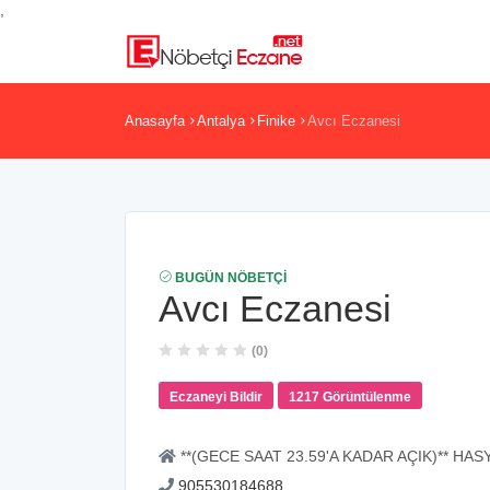
,
Anasayfa
Antalya
Finike
Avcı Eczanesi
BUGÜN NÖBETÇI
Avcı Eczanesi
(0)
Eczaneyi Bildir
1217 Görüntülenme
**(GECE SAAT 23.59'A KADAR AÇIK)** HA
905530184688