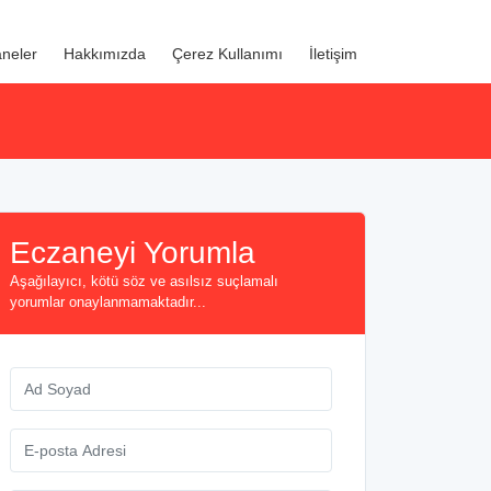
neler
Hakkımızda
Çerez Kullanımı
İletişim
Eczaneyi Yorumla
Aşağılayıcı, kötü söz ve asılsız suçlamalı
yorumlar onaylanmamaktadır...