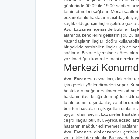
günlerinde 00.09 ile 19.00 saatleri aras
temin etmeleri sağlanır. Mesai saatleri
eczaneler ile hastaların acil ilaç ihtiy
sağlık olduğu için hiçbir şekilde göz ar
Avcı Eczanesi
içerisinde bulunan kişi
alanında kendilerini geliştirmiştir. Bu
Vatandaşların ilaçları doğru kullanabilm
bir şekilde satılabilen ilaçlar için de 
sağlanır. Eczane içerisinde görev alan 
yazılmadığını kontrol etmesi gerekir. Ay
Merkezi Konumda
Avcı Eczanesi
eczacıları, doktorlar ta
için gerekli yönlendirmeleri yapar. Bu
hastaların mağdur edilmemesi adına eks
hastanın ilacı bittiğinde mağdur edilme
tutulmasının dışında ilaç ve tıbbi ürünle
belirten hastaların şikâyetleri dinlenir 
uygun olanı seçilir. Eczaneler hastaları
çeşitli ilaçlar bulunur. Ayrıca eczacıla
hastanın mağdur edilmemesi sağlanır.
Avcı Eczanesi
gibi eczaneler içerisin
yan etkileri de anlatılır. Bu sayede h