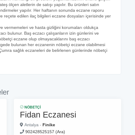
teş ölçen aletlerin de satışı yapılır. Bu ürünleri satın
lendirmeler yapılır. Her haftanın sonunda eczane raporu
ve reçete edilen ilaç bilgileri eczane dosyaları içerisinde yer
eye vermemeleri ve hasta gizliğini korumaları oldukça
acı bulunur. Baş eczacı çalışanların izin günlerini ve
k nöbetçi eczane olup olmayacaklarını baş eczacı
bölgede bulunan her eczanenin nöbetçi eczane olabilmesi
 Çumra sağlık eczaneleri de belirlenen günlerinde nöbetçi
ler
NÖBETÇI
Fidan Eczanesi
Antalya -
Finike
902428525157 (Ara)