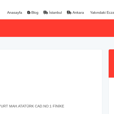
Anasayfa
Blog
İstanbul
Ankara
Yakındaki Ecza
SYURT MAH.ATATÜRK CAD.NO:1 FİNİKE