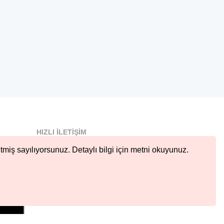
HIZLI İLETIŞIM
info@nobetcieczane.net
tmiş sayılıyorsunuz. Detaylı bilgi için metni okuyunuz.
BIZI TAKIP EDIN