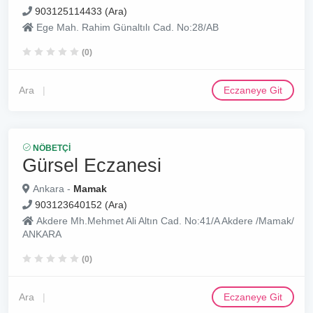
903125114433 (Ara)
Ege Mah. Rahim Günaltılı Cad. No:28/AB
(0)
Ara
Eczaneye Git
NÖBETÇI
Gürsel Eczanesi
Ankara -
Mamak
903123640152 (Ara)
Akdere Mh.Mehmet Ali Altın Cad. No:41/A Akdere /Mamak/
ANKARA
(0)
Ara
Eczaneye Git