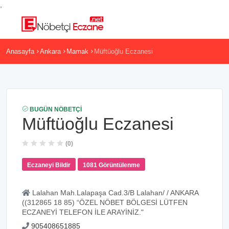
,
Anasayfa
Ankara
Mamak
Müftüoğlu Eczanesi
BUGÜN NÖBETÇI
Müftüoğlu Eczanesi
(0)
Eczaneyi Bildir
1081 Görüntülenme
Lalahan Mah.Lalapaşa Cad.3/B Lalahan/ / ANKARA
((312865 18 85) “ÖZEL NÖBET BÖLGESİ LÜTFEN
ECZANEYİ TELEFON İLE ARAYİNİZ."
905408651885