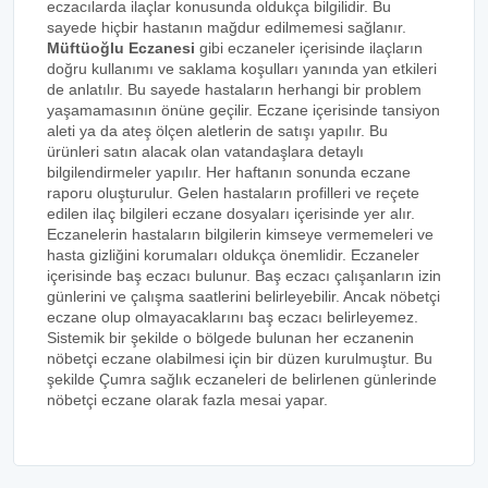
eczacılarda ilaçlar konusunda oldukça bilgilidir. Bu
sayede hiçbir hastanın mağdur edilmemesi sağlanır.
Müftüoğlu Eczanesi
gibi eczaneler içerisinde ilaçların
doğru kullanımı ve saklama koşulları yanında yan etkileri
de anlatılır. Bu sayede hastaların herhangi bir problem
yaşamamasının önüne geçilir. Eczane içerisinde tansiyon
aleti ya da ateş ölçen aletlerin de satışı yapılır. Bu
ürünleri satın alacak olan vatandaşlara detaylı
bilgilendirmeler yapılır. Her haftanın sonunda eczane
raporu oluşturulur. Gelen hastaların profilleri ve reçete
edilen ilaç bilgileri eczane dosyaları içerisinde yer alır.
Eczanelerin hastaların bilgilerin kimseye vermemeleri ve
hasta gizliğini korumaları oldukça önemlidir. Eczaneler
içerisinde baş eczacı bulunur. Baş eczacı çalışanların izin
günlerini ve çalışma saatlerini belirleyebilir. Ancak nöbetçi
eczane olup olmayacaklarını baş eczacı belirleyemez.
Sistemik bir şekilde o bölgede bulunan her eczanenin
nöbetçi eczane olabilmesi için bir düzen kurulmuştur. Bu
şekilde Çumra sağlık eczaneleri de belirlenen günlerinde
nöbetçi eczane olarak fazla mesai yapar.