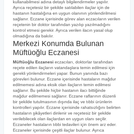
kullanabilmesi adına detaylı bilgilendirmeler yapılır.
Ayrıca reçetesiz bir şekilde satılabilen ilaçlar için de
hastanın hastalığına en uygun olanının yönlendirilmesi
sağlanır. Eczane içerisinde görev alan eczacıların verilen
reçetenin bir doktor tarafından yazılıp yazılmadığını
kontrol etmesi gerekir. Ayrıca verilen ilacın yasal olup
olmadığına da bakılır.
Merkezi Konumda Bulunan
Müftüoğlu Eczanesi
Müftüoğlu Eczanesi
eczacıları, doktorlar tarafından
reçete edilen ilaçların vatandaşlara temin edilmesi için
gerekli yönlendirmeleri yapar. Bunun yanında bazı
görevleri bulunur. Eczane içerisinde hastaların mağdur
edilmemesi adına eksik olan ilaçların temin edilmesi
sağlanır. Bu şekilde hiçbir hastanın ilacı bittiğinde
mağdur edilmemesi sağlanır. Eczane raflarının düzenli
bir şekilde tutulmasının dışında ilaç ve tıbbi ürünlerin
kontrolleri yapılır. Eczane içerisinde rahatsızlığını belirten
hastaların şikâyetleri dinlenir ve reçetesiz bir şekilde
verilebilecek olan ilaçlardan en uygun olanı seçilir.
Eczaneler hastaların tıbbi tedavileri için önem arz eder.
Eczaneler içerisinde çeşitli ilaçlar bulunur. Ayrıca