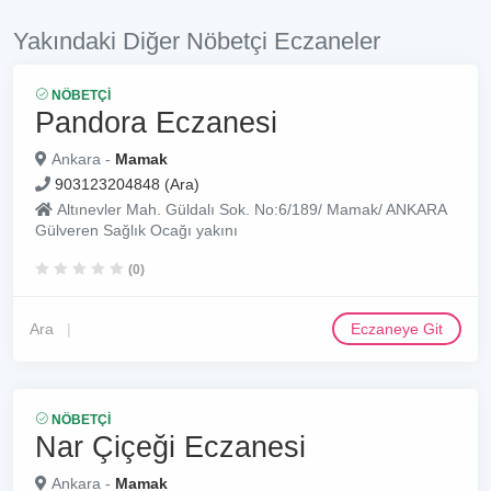
Yakındaki Diğer Nöbetçi Eczaneler
NÖBETÇI
Pandora Eczanesi
Ankara -
Mamak
903123204848 (Ara)
Altınevler Mah. Güldalı Sok. No:6/189/ Mamak/ ANKARA
Gülveren Sağlık Ocağı yakını
(0)
Ara
Eczaneye Git
NÖBETÇI
Nar Çiçeği Eczanesi
Ankara -
Mamak