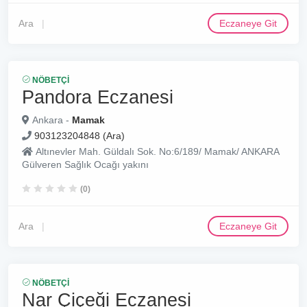
Ara
Eczaneye Git
NÖBETÇI
Pandora Eczanesi
Ankara -
Mamak
903123204848 (Ara)
Altınevler Mah. Güldalı Sok. No:6/189/ Mamak/ ANKARA
Gülveren Sağlık Ocağı yakını
(0)
Ara
Eczaneye Git
NÖBETÇI
Nar Çiçeği Eczanesi