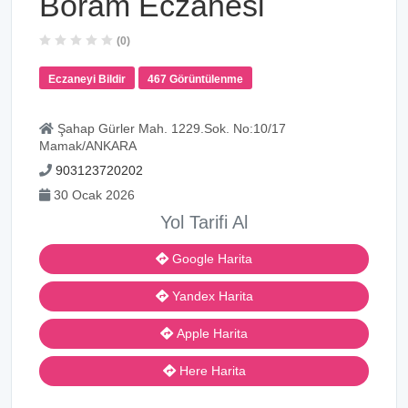
Boram Eczanesi
(0)
Eczaneyi Bildir
467 Görüntülenme
Şahap Gürler Mah. 1229.Sok. No:10/17
Mamak/ANKARA
903123720202
30 Ocak 2026
Yol Tarifi Al
Google Harita
Yandex Harita
Apple Harita
Here Harita