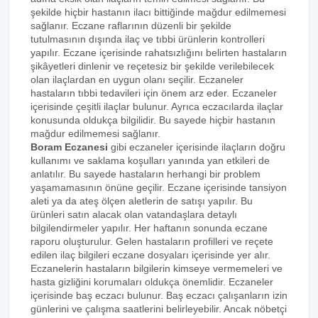
şekilde hiçbir hastanın ilacı bittiğinde mağdur edilmemesi
sağlanır. Eczane raflarının düzenli bir şekilde
tutulmasının dışında ilaç ve tıbbi ürünlerin kontrolleri
yapılır. Eczane içerisinde rahatsızlığını belirten hastaların
şikâyetleri dinlenir ve reçetesiz bir şekilde verilebilecek
olan ilaçlardan en uygun olanı seçilir. Eczaneler
hastaların tıbbi tedavileri için önem arz eder. Eczaneler
içerisinde çeşitli ilaçlar bulunur. Ayrıca eczacılarda ilaçlar
konusunda oldukça bilgilidir. Bu sayede hiçbir hastanın
mağdur edilmemesi sağlanır.
Boram Eczanesi
gibi eczaneler içerisinde ilaçların doğru
kullanımı ve saklama koşulları yanında yan etkileri de
anlatılır. Bu sayede hastaların herhangi bir problem
yaşamamasının önüne geçilir. Eczane içerisinde tansiyon
aleti ya da ateş ölçen aletlerin de satışı yapılır. Bu
ürünleri satın alacak olan vatandaşlara detaylı
bilgilendirmeler yapılır. Her haftanın sonunda eczane
raporu oluşturulur. Gelen hastaların profilleri ve reçete
edilen ilaç bilgileri eczane dosyaları içerisinde yer alır.
Eczanelerin hastaların bilgilerin kimseye vermemeleri ve
hasta gizliğini korumaları oldukça önemlidir. Eczaneler
içerisinde baş eczacı bulunur. Baş eczacı çalışanların izin
günlerini ve çalışma saatlerini belirleyebilir. Ancak nöbetçi