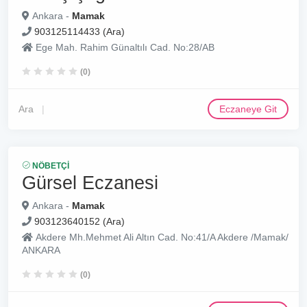
Ankara -
Mamak
903125114433 (Ara)
Ege Mah. Rahim Günaltılı Cad. No:28/AB
(0)
Ara
Eczaneye Git
NÖBETÇI
Gürsel Eczanesi
Ankara -
Mamak
903123640152 (Ara)
Akdere Mh.Mehmet Ali Altın Cad. No:41/A Akdere /Mamak/
ANKARA
(0)