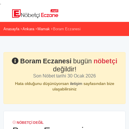
,
Anasayfa
Ankara
Mamak
Boram Eczanesi
Boram Eczanesi
bugün
nöbetçi
değildir!
Son Nöbet tarihi 30 Ocak 2026
Hata olduğunu düşünüyorsan
iletişim
sayfasından bize
ulaşabilirsiniz
NÖBETÇI DEĞIL