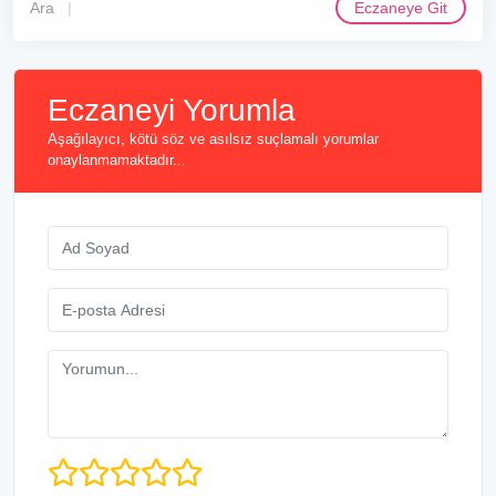
Ara
Eczaneye Git
Eczaneyi Yorumla
Aşağılayıcı, kötü söz ve asılsız suçlamalı yorumlar
onaylanmamaktadır...