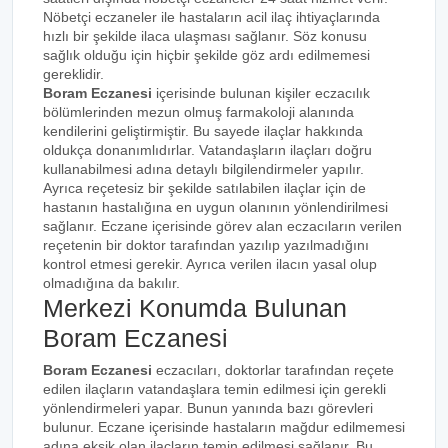
Nöbetçi eczaneler ile hastaların acil ilaç ihtiyaçlarında
hızlı bir şekilde ilaca ulaşması sağlanır. Söz konusu
sağlık olduğu için hiçbir şekilde göz ardı edilmemesi
gereklidir.
Boram Eczanesi
içerisinde bulunan kişiler eczacılık
bölümlerinden mezun olmuş farmakoloji alanında
kendilerini geliştirmiştir. Bu sayede ilaçlar hakkında
oldukça donanımlıdırlar. Vatandaşların ilaçları doğru
kullanabilmesi adına detaylı bilgilendirmeler yapılır.
Ayrıca reçetesiz bir şekilde satılabilen ilaçlar için de
hastanın hastalığına en uygun olanının yönlendirilmesi
sağlanır. Eczane içerisinde görev alan eczacıların verilen
reçetenin bir doktor tarafından yazılıp yazılmadığını
kontrol etmesi gerekir. Ayrıca verilen ilacın yasal olup
olmadığına da bakılır.
Merkezi Konumda Bulunan
Boram Eczanesi
Boram Eczanesi
eczacıları, doktorlar tarafından reçete
edilen ilaçların vatandaşlara temin edilmesi için gerekli
yönlendirmeleri yapar. Bunun yanında bazı görevleri
bulunur. Eczane içerisinde hastaların mağdur edilmemesi
adına eksik olan ilaçların temin edilmesi sağlanır. Bu