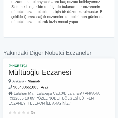
eczane olup olmayacaklarını baş eczacı belirleyemez.
Sistemik bir şekilde o bölgede bulunan her eczanenin
nöbetçi eczane olabilmesi için bir düzen kurulmuştur. Bu
şekilde Çumra sağlık eczaneleri de belirlenen günlerinde
nöbetçi eczane olarak fazla mesai yapar.
Yakındaki Diğer Nöbetçi Eczaneler
NÖBETÇI
Müftüoğlu Eczanesi
Ankara -
Mamak
905408651885 (Ara)
Lalahan Mah.Lalapaşa Cad.3/B Lalahan/ / ANKARA
((312865 18 85) “ÖZEL NÖBET BÖLGESİ LÜTFEN
ECZANEYİ TELEFON İLE ARAYİNİZ."
(0)