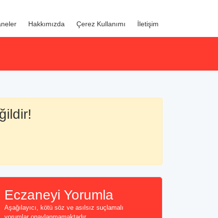
neler
Hakkımızda
Çerez Kullanımı
İletişim
ildir!
Eczaneyi Yorumla
Aşağılayıcı, kötü söz ve asılsız suçlamalı
yorumlar onaylanmamaktadır...