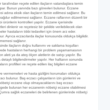
r tarafından reçete edilen ilaçların vatandaşlara temin
yapar. Bunun yanında bazı görevleri bulunur. Eczane
i adına eksik olan ilaçların temin edilmesi sağlanır. Bu
e mağdur edilmemesi sağlanır. Eczane raflarının düzenli bir
i ürünlerin kontrolleri yapılır. Eczane içerisinde
tleri dinlenir ve reçetesiz bir şekilde verilebilecek olan
eler hastaların tıbbi tedavileri için önem arz eder.
nur. Ayrıca eczacılarda ilaçlar konusunda oldukça bilgilidir.
lmemesi sağlanır.
sinde ilaçların doğru kullanımı ve saklama koşulları
 sayede hastaların herhangi bir problem yaşamamasının
n aleti ya da ateş ölçen aletlerin de satışı yapılır. Bu
 detaylı bilgilendirmeler yapılır. Her haftanın sonunda
rın profilleri ve reçete edilen ilaç bilgileri eczane
eye vermemeleri ve hasta gizliğini korumaları oldukça
acı bulunur. Baş eczacı çalışanların izin günlerini ve
k nöbetçi eczane olup olmayacaklarını baş eczacı
bölgede bulunan her eczanenin nöbetçi eczane olabilmesi
 Çumra sağlık eczaneleri de belirlenen günlerinde nöbetçi