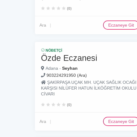
(0)
Ara
Eczaneye Git
NÖBETÇI
Özde Eczanesi
Adana -
Seyhan
903224291950 (Ara)
ŞAKİRPAŞA UÇAK MH. UÇAK SAĞLIK OCAĞI
KARŞISI NİLÜFER HATUN İLKÖĞRETİM OKULU
CİVARI
(0)
Ara
Eczaneye Git