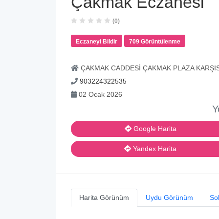
Çakmak Eczanesi
(0)
Eczaneyi Bildir
709 Görüntülenme
ÇAKMAK CADDESİ ÇAKMAK PLAZA KARŞIS
903224322535
02 Ocak 2026
Y
Google Harita
Yandex Harita
Harita Görünüm
Uydu Görünüm
So