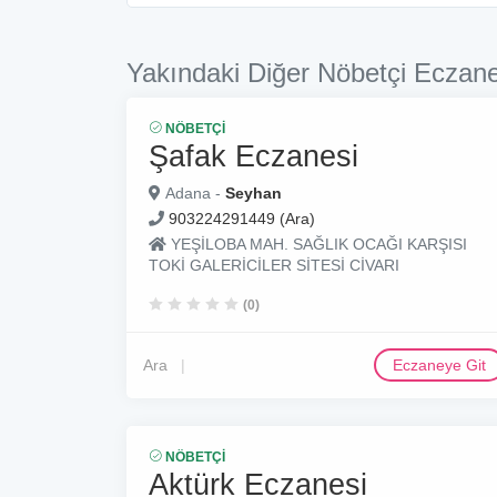
Yakındaki Diğer Nöbetçi Eczane
NÖBETÇI
Şafak Eczanesi
Adana -
Seyhan
903224291449 (Ara)
YEŞİLOBA MAH. SAĞLIK OCAĞI KARŞISI
TOKİ GALERİCİLER SİTESİ CİVARI
(0)
Ara
Eczaneye Git
NÖBETÇI
Aktürk Eczanesi