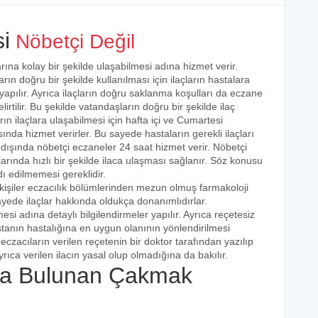
i
Nöbetçi Değil
rına kolay bir şekilde ulaşabilmesi adına hizmet verir.
arın doğru bir şekilde kullanılması için ilaçların hastalara
 yapılır. Ayrıca ilaçların doğru saklanma koşulları da eczane
irtilir. Bu şekilde vatandaşların doğru bir şekilde ilaç
ın ilaçlara ulaşabilmesi için hafta içi ve Cumartesi
ında hizmet verirler. Bu sayede hastaların gerekli ilaçları
 dışında nöbetçi eczaneler 24 saat hizmet verir. Nöbetçi
açlarında hızlı bir şekilde ilaca ulaşması sağlanır. Söz konusu
dı edilmemesi gereklidir.
kişiler eczacılık bölümlerinden mezun olmuş farmakoloji
 sayede ilaçlar hakkında oldukça donanımlıdırlar.
esi adına detaylı bilgilendirmeler yapılır. Ayrıca reçetesiz
hastanın hastalığına en uygun olanının yönlendirilmesi
eczacıların verilen reçetenin bir doktor tarafından yazılıp
rıca verilen ilacın yasal olup olmadığına da bakılır.
a Bulunan Çakmak