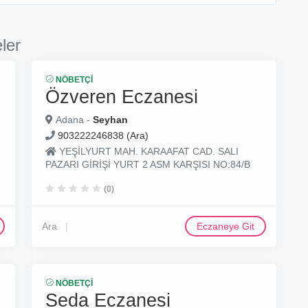
ler
NÖBETÇI
Özveren Eczanesi
Adana -
Seyhan
903222246838 (Ara)
YEŞİLYURT MAH. KARAAFAT CAD. SALI
PAZARI GİRİŞİ YURT 2 ASM KARŞISI NO:84/B
(0)
Ara
Eczaneye Git
NÖBETÇI
Seda Eczanesi