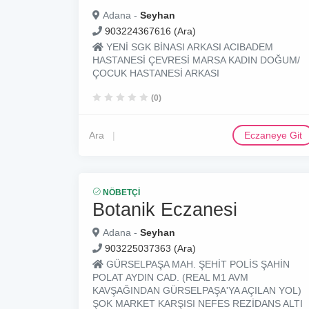
Adana -
Seyhan
903224367616 (Ara)
YENİ SGK BİNASI ARKASI ACIBADEM
HASTANESİ ÇEVRESİ MARSA KADIN DOĞUM/
ÇOCUK HASTANESİ ARKASI
(0)
Ara
Eczaneye Git
NÖBETÇI
Botanik Eczanesi
Adana -
Seyhan
903225037363 (Ara)
GÜRSELPAŞA MAH. ŞEHİT POLİS ŞAHİN
POLAT AYDIN CAD. (REAL M1 AVM
KAVŞAĞINDAN GÜRSELPAŞA'YA AÇILAN YOL)
ŞOK MARKET KARŞISI NEFES REZİDANS ALTI