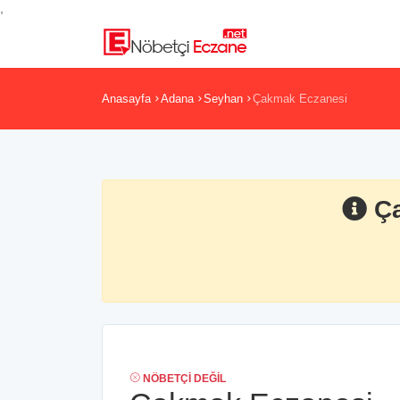
,
Anasayfa
Adana
Seyhan
Çakmak Eczanesi
Ç
NÖBETÇI DEĞIL