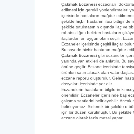
Çakmak Eczanesi
eczacıları, doktorla
edilmesi için gerekli yönlendirmeleri 
içerisinde hastaların mağdur edilmemes
şekilde hiçbir hastanın ilacı bittiğind
şekilde tutulmasının dışında ilaç ve tıbb
rahatsızlığını belirten hastaların şikâye
ilaçlardan en uygun olanı seçilir. Eczan
Eczaneler içerisinde çeşitli ilaçlar bulu
Bu sayede hiçbir hastanın mağdur edi
Çakmak Eczanesi
gibi eczaneler içeri
yanında yan etkileri de anlatılır. Bu
önüne geçilir. Eczane içerisinde tansiyo
ürünleri satın alacak olan vatandaşlara
eczane raporu oluşturulur. Gelen hastala
dosyaları içerisinde yer alır.
Eczanelerin hastaların bilgilerin kims
önemlidir. Eczaneler içerisinde baş ecz
çalışma saatlerini belirleyebilir. Anca
belirleyemez. Sistemik bir şekilde o 
için bir düzen kurulmuştur. Bu şekilde
eczane olarak fazla mesai yapar.