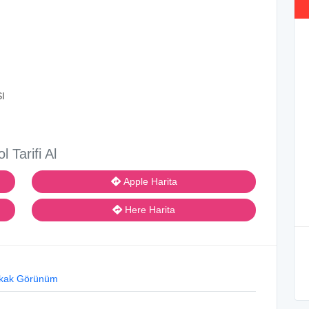
I
ol Tarifi Al
Apple Harita
Here Harita
kak Görünüm