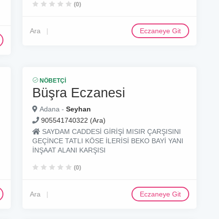
(0)
Ara
Eczaneye Git
NÖBETÇI
Büşra Eczanesi
Adana -
Seyhan
905541740322 (Ara)
SAYDAM CADDESİ GİRİŞİ MISIR ÇARŞISINI
GEÇİNCE TATLI KÖSE İLERİSİ BEKO BAYİ YANI
İNŞAAT ALANI KARŞISI
(0)
Ara
Eczaneye Git