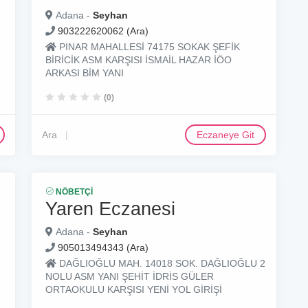
Adana -
Seyhan
903222620062 (Ara)
PINAR MAHALLESİ 74175 SOKAK ŞEFİK
BİRİCİK ASM KARŞISI İSMAİL HAZAR İÖO
ARKASI BİM YANI
(0)
Ara
Eczaneye Git
NÖBETÇI
Yaren Eczanesi
Adana -
Seyhan
905013494343 (Ara)
DAĞLIOĞLU MAH. 14018 SOK. DAĞLIOĞLU 2
NOLU ASM YANI ŞEHİT İDRİS GÜLER
ORTAOKULU KARŞISI YENİ YOL GİRİŞİ