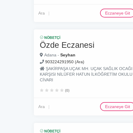
Ara
Eczaneye Git
NÖBETÇI
Özde Eczanesi
Adana -
Seyhan
903224291950 (Ara)
ŞAKİRPAŞA UÇAK MH. UÇAK SAĞLIK OCAĞI
KARŞISI NİLÜFER HATUN İLKÖĞRETİM OKULU
CİVARI
(0)
Ara
Eczaneye Git
NÖBETÇI