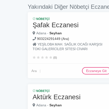
Yakındaki Diğer Nöbetçi Eczane
NÖBETÇI
Şafak Eczanesi
Adana -
Seyhan
903224291449 (Ara)
YEŞİLOBA MAH. SAĞLIK OCAĞI KARŞISI
TOKİ GALERİCİLER SİTESİ CİVARI
(0)
Ara
Eczaneye Git
NÖBETÇI
Aktürk Eczanesi
Adana -
Seyhan