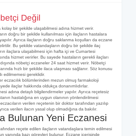
etçi Değil
 kolay bir şekilde ulaşabilmesi adına hizmet verir.
arın doğru bir şekilde kullanılması için ilaçların hastalara
 yapılır. Ayrıca ilaçların doğru saklanma koşulları da eczane
irtilir. Bu şekilde vatandaşların doğru bir şekilde ilaç
ın ilaçlara ulaşabilmesi için hafta içi ve Cumartesi
ında hizmet verirler. Bu sayede hastaların gerekli ilaçları
 dışında nöbetçi eczaneler 24 saat hizmet verir. Nöbetçi
açlarında hızlı bir şekilde ilaca ulaşması sağlanır. Söz konusu
dı edilmemesi gereklidir.
ler eczacılık bölümlerinden mezun olmuş farmakoloji
 sayede ilaçlar hakkında oldukça donanımlıdırlar.
esi adına detaylı bilgilendirmeler yapılır. Ayrıca reçetesiz
hastanın hastalığına en uygun olanının yönlendirilmesi
eczacıların verilen reçetenin bir doktor tarafından yazılıp
rıca verilen ilacın yasal olup olmadığına da bakılır.
 Bulunan Yeni Eczanesi
rafından reçete edilen ilaçların vatandaşlara temin edilmesi
nun yanında bazı görevleri bulunur. Eczane içerisinde