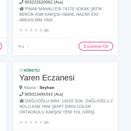
903222620062 (Ara)
PINAR MAHALLESİ 74175 SOKAK ŞEFİK
BİRİCİK ASM KARŞISI İSMAİL HAZAR İÖO
ARKASI BİM YANI
(0)
Ara
Eczaneye Git
NÖBETÇI
Yaren Eczanesi
Adana -
Seyhan
905013494343 (Ara)
DAĞLIOĞLU MAH. 14018 SOK. DAĞLIOĞLU 2
NOLU ASM YANI ŞEHİT İDRİS GÜLER
ORTAOKULU KARŞISI YENİ YOL GİRİŞİ
(0)