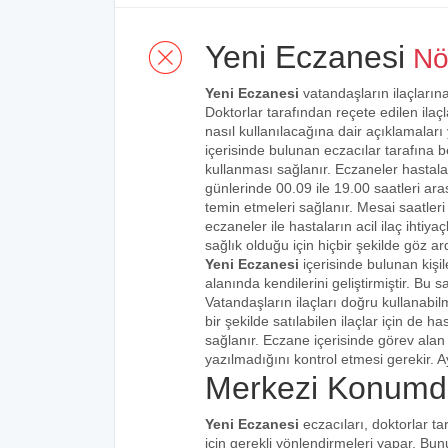
Yeni Eczanesi
Nöb
Yeni Eczanesi
vatandaşların ilaçlarına
Doktorlar tarafından reçete edilen ilaçl
nasıl kullanılacağına dair açıklamaları
içerisinde bulunan eczacılar tarafına bel
kullanması sağlanır. Eczaneler hastalar
günlerinde 00.09 ile 19.00 saatleri aras
temin etmeleri sağlanır. Mesai saatleri
eczaneler ile hastaların acil ilaç ihtiy
sağlık olduğu için hiçbir şekilde göz ar
Yeni Eczanesi
içerisinde bulunan kişi
alanında kendilerini geliştirmiştir. Bu
Vatandaşların ilaçları doğru kullanabilm
bir şekilde satılabilen ilaçlar için de 
sağlanır. Eczane içerisinde görev alan 
yazılmadığını kontrol etmesi gerekir. Ay
Merkezi Konumda
Yeni Eczanesi
eczacıları, doktorlar ta
için gerekli yönlendirmeleri yapar. Bu