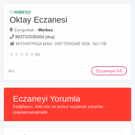
NÖBETÇI
Oktay Eczanesi
Zonguldak -
Merkez
903722535504 (Ara)
MITHATPASA MAH. DEFTERDAR SOK. NO:7/B
(0)
Ara
Eczaneye Git
Eczaneyi Yorumla
Aşağılayıcı, kötü söz ve asılsız suçlamalı yorumlar
onaylanmamaktadır...