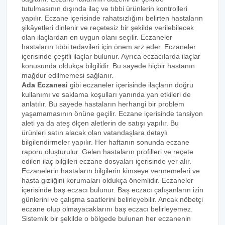
tutulmasının dışında ilaç ve tıbbi ürünlerin kontrolleri
yapılır. Eczane içerisinde rahatsızlığını belirten hastaların
şikâyetleri dinlenir ve reçetesiz bir şekilde verilebilecek
olan ilaçlardan en uygun olanı seçilir. Eczaneler
hastaların tıbbi tedavileri için önem arz eder. Eczaneler
içerisinde çeşitli ilaçlar bulunur. Ayrıca eczacılarda ilaçlar
konusunda oldukça bilgilidir. Bu sayede hiçbir hastanın
mağdur edilmemesi sağlanır.
Ada Eczanesi
gibi eczaneler içerisinde ilaçların doğru
kullanımı ve saklama koşulları yanında yan etkileri de
anlatılır. Bu sayede hastaların herhangi bir problem
yaşamamasının önüne geçilir. Eczane içerisinde tansiyon
aleti ya da ateş ölçen aletlerin de satışı yapılır. Bu
ürünleri satın alacak olan vatandaşlara detaylı
bilgilendirmeler yapılır. Her haftanın sonunda eczane
raporu oluşturulur. Gelen hastaların profilleri ve reçete
edilen ilaç bilgileri eczane dosyaları içerisinde yer alır.
Eczanelerin hastaların bilgilerin kimseye vermemeleri ve
hasta gizliğini korumaları oldukça önemlidir. Eczaneler
içerisinde baş eczacı bulunur. Baş eczacı çalışanların izin
günlerini ve çalışma saatlerini belirleyebilir. Ancak nöbetçi
eczane olup olmayacaklarını baş eczacı belirleyemez.
Sistemik bir şekilde o bölgede bulunan her eczanenin