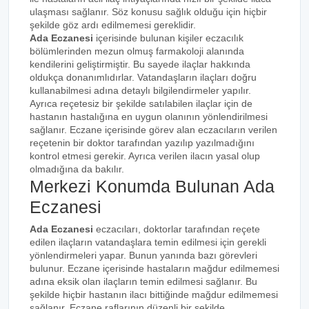
ulaşması sağlanır. Söz konusu sağlık olduğu için hiçbir
şekilde göz ardı edilmemesi gereklidir.
Ada Eczanesi
içerisinde bulunan kişiler eczacılık
bölümlerinden mezun olmuş farmakoloji alanında
kendilerini geliştirmiştir. Bu sayede ilaçlar hakkında
oldukça donanımlıdırlar. Vatandaşların ilaçları doğru
kullanabilmesi adına detaylı bilgilendirmeler yapılır.
Ayrıca reçetesiz bir şekilde satılabilen ilaçlar için de
hastanın hastalığına en uygun olanının yönlendirilmesi
sağlanır. Eczane içerisinde görev alan eczacıların verilen
reçetenin bir doktor tarafından yazılıp yazılmadığını
kontrol etmesi gerekir. Ayrıca verilen ilacın yasal olup
olmadığına da bakılır.
Merkezi Konumda Bulunan Ada
Eczanesi
Ada Eczanesi
eczacıları, doktorlar tarafından reçete
edilen ilaçların vatandaşlara temin edilmesi için gerekli
yönlendirmeleri yapar. Bunun yanında bazı görevleri
bulunur. Eczane içerisinde hastaların mağdur edilmemesi
adına eksik olan ilaçların temin edilmesi sağlanır. Bu
şekilde hiçbir hastanın ilacı bittiğinde mağdur edilmemesi
sağlanır. Eczane raflarının düzenli bir şekilde