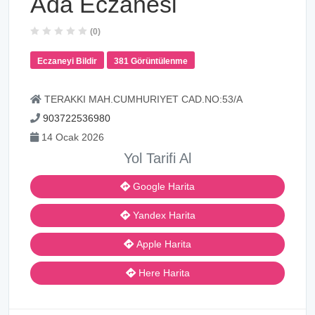
Ada Eczanesi
(0)
Eczaneyi Bildir
381 Görüntülenme
TERAKKI MAH.CUMHURIYET CAD.NO:53/A
903722536980
14 Ocak 2026
Yol Tarifi Al
Google Harita
Yandex Harita
Apple Harita
Here Harita