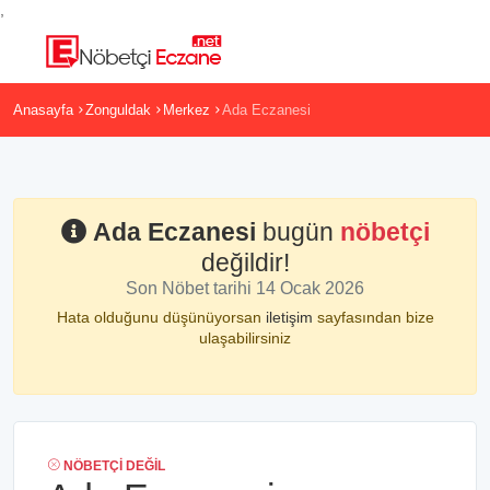
,
Anasayfa
Zonguldak
Merkez
Ada Eczanesi
Ada Eczanesi
bugün
nöbetçi
değildir!
Son Nöbet tarihi 14 Ocak 2026
Hata olduğunu düşünüyorsan
iletişim
sayfasından bize
ulaşabilirsiniz
NÖBETÇI DEĞIL