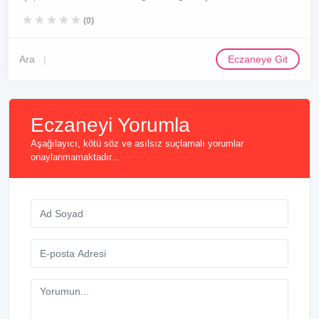
(0)
Ara
Eczaneye Git
Eczaneyi Yorumla
Aşağılayıcı, kötü söz ve asılsız suçlamalı yorumlar
onaylanmamaktadır...