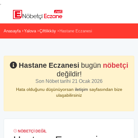
,
Anasayfa
Yalova
Çiftlikköy
Hastane Eczanesi
Hastane Eczanesi
bugün
nöbetçi
değildir!
Son Nöbet tarihi 21 Ocak 2026
Hata olduğunu düşünüyorsan
iletişim
sayfasından bize
ulaşabilirsiniz
NÖBETÇI DEĞIL