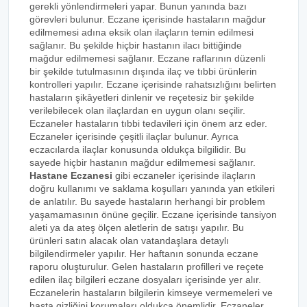
gerekli yönlendirmeleri yapar. Bunun yanında bazı
görevleri bulunur. Eczane içerisinde hastaların mağdur
edilmemesi adına eksik olan ilaçların temin edilmesi
sağlanır. Bu şekilde hiçbir hastanın ilacı bittiğinde
mağdur edilmemesi sağlanır. Eczane raflarının düzenli
bir şekilde tutulmasının dışında ilaç ve tıbbi ürünlerin
kontrolleri yapılır. Eczane içerisinde rahatsızlığını belirten
hastaların şikâyetleri dinlenir ve reçetesiz bir şekilde
verilebilecek olan ilaçlardan en uygun olanı seçilir.
Eczaneler hastaların tıbbi tedavileri için önem arz eder.
Eczaneler içerisinde çeşitli ilaçlar bulunur. Ayrıca
eczacılarda ilaçlar konusunda oldukça bilgilidir. Bu
sayede hiçbir hastanın mağdur edilmemesi sağlanır.
Hastane Eczanesi
gibi eczaneler içerisinde ilaçların
doğru kullanımı ve saklama koşulları yanında yan etkileri
de anlatılır. Bu sayede hastaların herhangi bir problem
yaşamamasının önüne geçilir. Eczane içerisinde tansiyon
aleti ya da ateş ölçen aletlerin de satışı yapılır. Bu
ürünleri satın alacak olan vatandaşlara detaylı
bilgilendirmeler yapılır. Her haftanın sonunda eczane
raporu oluşturulur. Gelen hastaların profilleri ve reçete
edilen ilaç bilgileri eczane dosyaları içerisinde yer alır.
Eczanelerin hastaların bilgilerin kimseye vermemeleri ve
hasta gizliğini korumaları oldukça önemlidir. Eczaneler