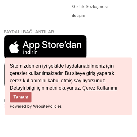
Gizlilik Sözleşmesi
iletişim
FAYDALI BAĞLANTILAR
Sitemizden en iyi şekilde faydalanabilmeniz için
çerezler kullanılmaktadır. Bu siteye giriş yaparak
çerez kullanımını kabul etmiş sayılıyorsunuz.
Detaylı bilgi için metni okuyunuz.
Çerez Kullanımı
Tamam
HIZLI İLETIŞIM
info@nobetcieczane.net
Powered by WebsitePolicies
BIZI TAKIP EDIN