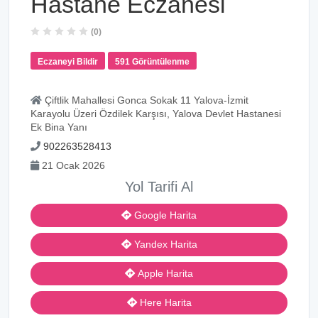
Hastane Eczanesi
(0)
Eczaneyi Bildir
591 Görüntülenme
Çiftlik Mahallesi Gonca Sokak 11 Yalova-İzmit
Karayolu Üzeri Özdilek Karşısı, Yalova Devlet Hastanesi
Ek Bina Yanı
902263528413
21 Ocak 2026
Yol Tarifi Al
Google Harita
Yandex Harita
Apple Harita
Here Harita