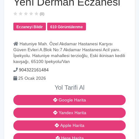
Yenı Derman Eczanesi
(0)
Eczaneyi Bildir
610 Görüntülenme
Hatuniye Mah. Özel Akdamar Hastanesi Karşısı
Güven Evleri A.Blok No:7 Akdamar Hastanesi Acil yanı.
İpekyolu. Hatuniye mahallesi terzioğlu, Eski ikinisan kedili
kavşağı, 65100 Ipekyolu/Van
904322161484
25 Ocak 2026
Yol Tarifi Al
Google Harita
Yandex Harita
Apple Harita
Here Harita