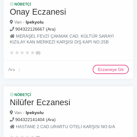
NÖBETÇI
Onay Eczanesi
Van -
Ipekyolu
904322126667 (Ara)
MERAŞEL FEVZİ ÇAKMAK CAD. KÜLTÜR SARAYI
KIZILAY KAN MERKEZİ KARŞISI DIŞ KAPI NO:25B
(0)
Ara
Eczaneye Git
NÖBETÇI
Nilüfer Eczanesi
Van -
Ipekyolu
904322141404 (Ara)
HASTANE 2.CAD.URARTU OTELİ KARŞISI NO:6/A