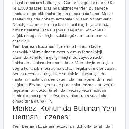
ulaşabilmesi için hafta içi ve Cumartesi günlerinde 00.09
ile 19.00 saatleri arasında hizmet verirler. Bu sayede
hastaların gerekli ilaçları temin etmeleri sağlanır. Mesai
saatleri dışında nöbetçi eczaneler 24 saat hizmet verir.
Nöbetçi eczaneler ile hastaların acil ilaç ihtiyaçlarında
hızlı bir şekilde ilaca ulaşması sağlanır. Söz konusu
sağlık olduğu için hiçbir şekilde göz ardı edilmemesi
gereklidir.
Yenı Derman Eczanesi
içerisinde bulunan kişiler
eczacılık bölümlerinden mezun olmuş farmakoloji
alanında kendilerini geliştirmiştir. Bu sayede ilaçlar
hakkında oldukça donanımlıdırlar. Vatandaşların ilaçları
doğru kullanabilmesi adına detaylı bilgilendirmeler yapılır.
Ayrıca reçetesiz bir şekilde satılabilen ilaçlar için de
hastanın hastalığına en uygun olanının yönlendirilmesi
sağlanır. Eczane içerisinde görev alan eczacıların verilen
reçetenin bir doktor tarafından yazılıp yazılmadığını
kontrol etmesi gerekir. Ayrıca verilen ilacın yasal olup
olmadığına da bakılır.
Merkezi Konumda Bulunan Yenı
Derman Eczanesi
Yenı Derman Eczanesi
eczacıları, doktorlar tarafından