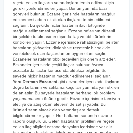
reçete edilen ilaçların vatandaşlara temin edilmesi için
gerekli yönlendirmeleri yapar. Bunun yanında bazı
görevleri bulunur. Eczane içerisinde hastaların mağdur
edilmemesi adına eksik olan ilaçların temin edilmesi
sağlanır. Bu şekilde hiçbir hastanın ilacı bittiğinde
mağdur edilmemesi sağlanır. Eczane raflarının düzenli
bir şekilde tutulmasının dışında ilaç ve tıbbi ürünlerin
kontrolleri yapılır. Eczane içerisinde rahatsızlığını belirten
hastaların şikâyetleri dinlenir ve reçetesiz bir şekilde
verilebilecek olan ilaçlardan en uygun olanı seçilir.
Eczaneler hastaların tıbbi tedavileri için önem arz eder.
Eczaneler içerisinde çeşitli ilaçlar bulunur. Ayrıca
eczacılarda ilaçlar konusunda oldukça bilgilidir. Bu
sayede hiçbir hastanın mağdur edilmemesi sağlanır.
Yenı Derman Eczanesi
gibi eczaneler içerisinde ilaçların
doğru kullanımı ve saklama koşulları yanında yan etkileri
de anlatılır. Bu sayede hastaların herhangi bir problem
yaşamamasının önüne geçilir. Eczane içerisinde tansiyon
aleti ya da ateş ölçen aletlerin de satışı yapılır. Bu
ürünleri satın alacak olan vatandaşlara detaylı
bilgilendirmeler yapılır. Her haftanın sonunda eczane
raporu oluşturulur. Gelen hastaların profilleri ve reçete
edilen ilaç bilgileri eczane dosyaları içerisinde yer alır.
Eczanelerin hastaların bilgilerin kimseye vermemeleri ve