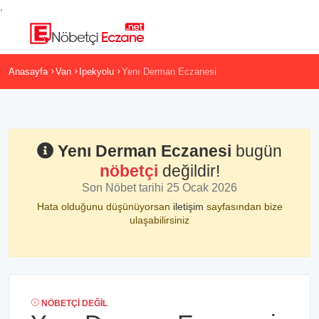
,
Anasayfa
Van
Ipekyolu
Yenı Derman Eczanesi
Yenı Derman Eczanesi
bugün
nöbetçi
değildir!
Son Nöbet tarihi 25 Ocak 2026
Hata olduğunu düşünüyorsan
iletişim
sayfasından bize
ulaşabilirsiniz
NÖBETÇI DEĞIL