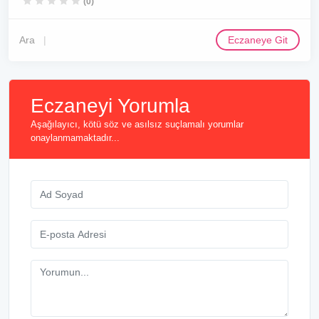
(0)
Ara
Eczaneye Git
Eczaneyi Yorumla
Aşağılayıcı, kötü söz ve asılsız suçlamalı yorumlar
onaylanmamaktadır...