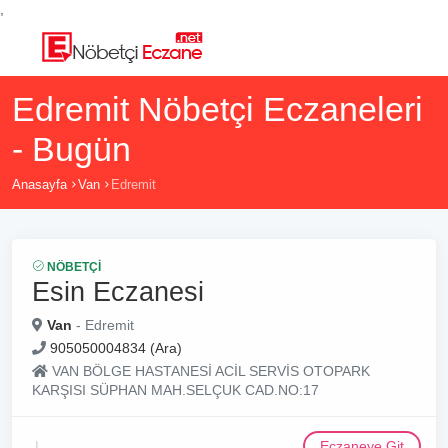
,
Edremit Nöbetçi Eczaneleri
- Bugün
Anasayfa
Van
Edremit
NÖBETÇI
Esin Eczanesi
Van
- Edremit
905050004834 (Ara)
VAN BÖLGE HASTANESİ ACİL SERVİS OTOPARK
KARŞISI SÜPHAN MAH.SELÇUK CAD.NO:17
Eczaneye Git