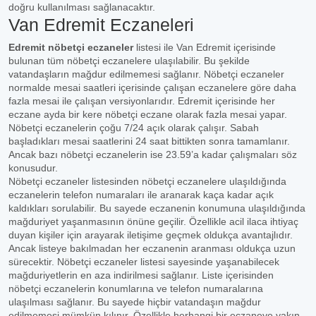
doğru kullanılması sağlanacaktır.
Van Edremit Eczaneleri
Edremit nöbetçi eczaneler
listesi ile Van Edremit içerisinde
bulunan tüm nöbetçi eczanelere ulaşılabilir. Bu şekilde
vatandaşların mağdur edilmemesi sağlanır. Nöbetçi eczaneler
normalde mesai saatleri içerisinde çalışan eczanelere göre daha
fazla mesai ile çalışan versiyonlarıdır. Edremit içerisinde her
eczane ayda bir kere nöbetçi eczane olarak fazla mesai yapar.
Nöbetçi eczanelerin çoğu 7/24 açık olarak çalışır. Sabah
başladıkları mesai saatlerini 24 saat bittikten sonra tamamlanır.
Ancak bazı nöbetçi eczanelerin ise 23.59’a kadar çalışmaları söz
konusudur.
Nöbetçi eczaneler listesinden nöbetçi eczanelere ulaşıldığında
eczanelerin telefon numaraları ile aranarak kaça kadar açık
kaldıkları sorulabilir. Bu sayede eczanenin konumuna ulaşıldığında
mağduriyet yaşanmasının önüne geçilir. Özellikle acil ilaca ihtiyaç
duyan kişiler için arayarak iletişime geçmek oldukça avantajlıdır.
Ancak listeye bakılmadan her eczanenin aranması oldukça uzun
sürecektir. Nöbetçi eczaneler listesi sayesinde yaşanabilecek
mağduriyetlerin en aza indirilmesi sağlanır. Liste içerisinden
nöbetçi eczanelerin konumlarına ve telefon numaralarına
ulaşılması sağlanır. Bu sayede hiçbir vatandaşın mağdur
edilmemesi mümkün kılınır. Özellikle herhangi bir eczaneye yakın