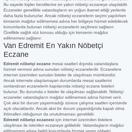
Bu sayede kişiler kendilerine en yakın nöbetçi eczaneye ulaşılabilir.
Eczaneler genellikle vatandaşların en yoğun ikamet ettiği yerlerde
daha fazla bulunurlar. Ancak nöbetçi eczanelerin seçimi yapılırken
kimsenin mağdur edilmemesi adına her bölgeye hizmet edebilecek
konumlarda bulunan nöbetçi eczanelerin seçilmesi sağlanır.
Özellikle sağlık söz konusu olduğu için kimsenin mağdur
edilmemesi sağlanır.
Van Edremit En Yakın Nöbetçi
Eczane
Edremit nöbetçi eczane
mesai saatleri dışında vatandaşlara
hizmet vermesi adına sunulan nöbetçi eczanelerdir. Eczanelere
internet üzerinden sunulan listeler ile ulaşılması mümkündür.
Ancak internete ulaşılamayan durumlarda mesai saatlerini
sonlandıran eczanelerin kapılarında nöbetçi eczane listeleri
bulunur. Bu durumda o listeler ile ulaşılması sağlanabilir. Nöbetçi
eczaneler vatandaşların mağdur edilmemesi adına hizmet verir.
Çok aksi bir durum yaşanmadığı sürece çalışma saatleri içerisinde
açık olacaklardır. Ancak aksi bir durum yaşandığında kapalı olma
ihtimalleri olduğunun da unutulmaması gereklidir.
Edremit nöbetçi eczanesi
için internet üzerinden listelere
ulaşılması ile istenilen eczaneye gidilebilir. Vatandaşların mağdur
edilmemesi adına belirli konumlarda hizmet veren nöbetçi