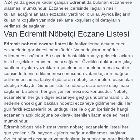
7/24 ya da geceye kadar çalışan
Edremit
’da bulunan eczanelere
ulaşması mümkündür. Eczaneler içerisinde ilaçların nasıl
kullanılacağını anlatan eczacılar yardımcı olurlar. Ayrıca ilaçların
kullanım koşulları yanında saklama koşulları gibi detayların
verilmesi de sağlanır.
Van Edremit Nöbetçi Eczane Listesi
Edremit nöbetçi eczane listesi
ile faaliyetlerine devam eden
eczanelerin görülmesi mümkündür. Vatandaşların mağdur
edilmemesi sağlanır. Bu sayede hastalıklarına iyi gelecek ilaçların
hızlı bir şekilde temin edilmesi sağlanır. Özellikle doktorların çıkış
saatlerine yakın yazdıkları reçetelerin eczanelerin mesai saatleri
içerisinde temin edilememesi sonucunda vatandaşların mağdur
edilmemesi adına faaliyet gösteren nöbetçi eczanelere ulaşmaları
oldukça kolaydır. Sunulan liste ile nöbetçi eczanelere ulaşılması
sağlanır. Listelerin her gün yenilenmesi söz konusudur. Nöbetçi
eczanelerin her gün diğer eczaneye geçtiği unutulmamalıdır. Bu
nedenle önceki gün bakılan nöbetçi eczaneye gidilmemelidir. Her
gün farklı eczanelerin bulunduğu liste ile o gün içerisinde hangi
eczanenin açık olduğuna bakılarak istenilen ilacın elde edilmesi
mümkündür.
Edremit bölgesinde hizmet veren nöbetçi eczanelerin listesi her
gün yenilenir. Bu sayede kişilerin mağdur edilmemesi sağlanır.
Ayrıca nöbetçi eczaneler vatandaşların konumlarına göre listelenir.