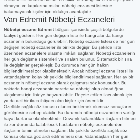
olmayan ve kapılarına asılan nöbetçi eczanesi listesine
bakamayacak kişiler için oldukça avantajlıdır.
Van Edremit Nöbetçi Eczaneleri
Nöbetçi eczane Edremit
bölgesi içerisinde çeşitli bölgelerde
faaliyet gösterir. Her gün değişen liste ile hangi alanda hangi
eczanenin bulunduğu görülebilir. Nöbetçi eczane listesi de her gün
değişen nöbetçi eczaneler ile birlikte değişir. Bu şekilde liste
üzerinden eczanelere ulaşma imkânı sağlanır. Nöbetçi eczanelerin
her gün değişme sistemleri ve sıraları bulunur. Sistematik bir sıra
ile değişimler gerçekleşir. Bu durumda her gün halkın
bilgilendirilmesi zor olabilmektedir. Ancak nöbetçi eczane listesi ile
vatandaşların kolay bir şekilde bilgilendirilmesi sağlanır. Her ay bir
eczanenin nöbetçi eczane olarak çalışması söz konusudur. Bu
noktada hangi eczanenin nerede ve nöbetçi olup olmadığına
ulaşılması için listeye başvurulabilir. Reçete edilen ilacı almak için
ya da acil bir ilaca ihtiyacı olan kişiler için önemlidir.
Özellikle sağlık söz konusu olunca beklemek olumsuz sonuçların
görülmesine sebep olabilir. Bu durumda nöbetçi eczanelerin varlığı
hayat kurtarıcı olabilmektedir. Devamlı kullandıkları ilaçların bitmesi
ile zor durumda kalabilecek hastaların nöbetçi eczanelerden
ilaçlarını temin etmeleri sağlanır. Bu şekilde özellikle sağlık söz
konusu olunca göz ardı edilmemesi olur. Vatandaşların her gün