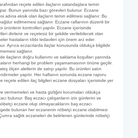
tarafından reçete edilen ilaçların vatandaşlara temin
yapar. Bunun yanında bazı görevleri bulunur. Eczane
i adına eksik olan ilaçların temin edilmesi sağlanır. Bu
e mağdur edilmemesi sağlanır. Eczane raflarının düzenli bir
i ürünlerin kontrolleri yapılır. Eczane içerisinde
tleri dinlenir ve reçetesiz bir şekilde verilebilecek olan
eler hastaların tıbbi tedavileri için önem arz eder.
nur. Ayrıca eczacılarda ilaçlar konusunda oldukça bilgilidir.
lmemesi sağlanır.
nde ilaçların doğru kullanımı ve saklama koşulları yanında
astaların herhangi bir problem yaşamamasının önüne geçilir.
teş ölçen aletlerin de satışı yapılır. Bu ürünleri satın
lendirmeler yapılır. Her haftanın sonunda eczane raporu
ve reçete edilen ilaç bilgileri eczane dosyaları içerisinde yer
eye vermemeleri ve hasta gizliğini korumaları oldukça
acı bulunur. Baş eczacı çalışanların izin günlerini ve
k nöbetçi eczane olup olmayacaklarını baş eczacı
bölgede bulunan her eczanenin nöbetçi eczane olabilmesi
 Çumra sağlık eczaneleri de belirlenen günlerinde nöbetçi