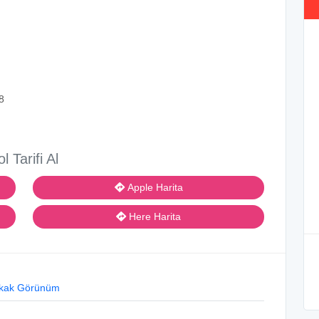
8
ol Tarifi Al
Apple Harita
Here Harita
kak Görünüm