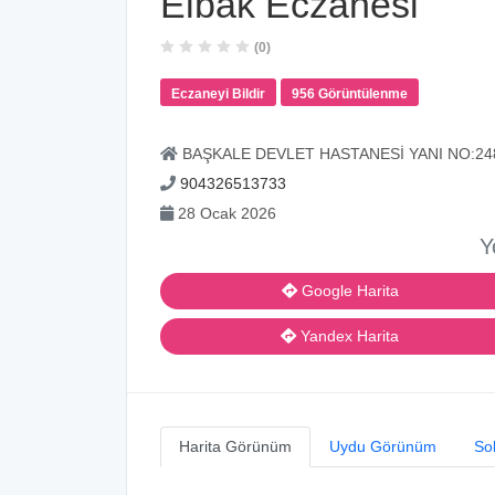
Elbak Eczanesi
(0)
Eczaneyi Bildir
956 Görüntülenme
BAŞKALE DEVLET HASTANESİ YANI NO:24
904326513733
28 Ocak 2026
Y
Google Harita
Yandex Harita
Harita Görünüm
Uydu Görünüm
So