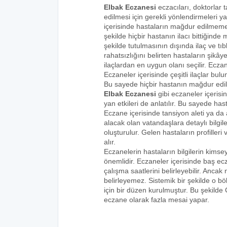
Elbak Eczanesi
eczacıları, doktorlar 
edilmesi için gerekli yönlendirmeleri 
içerisinde hastaların mağdur edilmemes
şekilde hiçbir hastanın ilacı bittiğind
şekilde tutulmasının dışında ilaç ve tıbb
rahatsızlığını belirten hastaların şikâye
ilaçlardan en uygun olanı seçilir. Eczan
Eczaneler içerisinde çeşitli ilaçlar bulu
Bu sayede hiçbir hastanın mağdur edi
Elbak Eczanesi
gibi eczaneler içerisi
yan etkileri de anlatılır. Bu sayede h
Eczane içerisinde tansiyon aleti ya da a
alacak olan vatandaşlara detaylı bilgi
oluşturulur. Gelen hastaların profilleri 
alır.
Eczanelerin hastaların bilgilerin kims
önemlidir. Eczaneler içerisinde baş ecz
çalışma saatlerini belirleyebilir. Anca
belirleyemez. Sistemik bir şekilde o 
için bir düzen kurulmuştur. Bu şekilde
eczane olarak fazla mesai yapar.