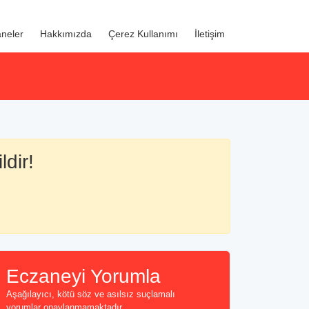
neler
Hakkımızda
Çerez Kullanımı
İletişim
ldir!
Eczaneyi Yorumla
Aşağılayıcı, kötü söz ve asılsız suçlamalı
yorumlar onaylanmamaktadır...