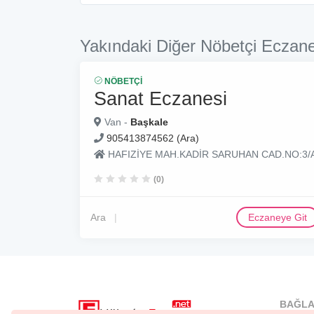
Yakındaki Diğer Nöbetçi Eczane
NÖBETÇI
Sanat Eczanesi
Van -
Başkale
905413874562 (Ara)
HAFIZİYE MAH.KADİR SARUHAN CAD.NO:3/
(0)
Ara
Eczaneye Git
BAĞLA