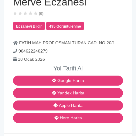
Merve Eczanesi
(0)
Eczaneyi Bildir
495 Görüntülenme
FATİH MAH.PROF.OSMAN TURAN CAD. NO:20/1
904622240279
18 Ocak 2026
Yol Tarifi Al
Google Harita
Yandex Harita
Apple Harita
Here Harita