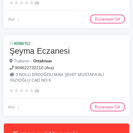
(0)
Ara
Eczaneye Git
NÖBETÇI
Şeyma Eczanesi
Trabzon -
Ortahisar
904622732210 (Ara)
3 NOLU ERDOĞDU MAH.ŞEHİT MUSTAFA ALİ
YAZIOĞLU CAD.NO:6
(0)
Ara
Eczaneye Git