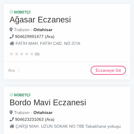
NÖBETÇI
Ağasar Eczanesi
Trabzon -
Ortahisar
904629991477 (Ara)
FATİH MAH. FATİH CAD. NO:37/A
(0)
Ara
Eczaneye Git
NÖBETÇI
Bordo Mavi Eczanesi
Trabzon -
Ortahisar
904623231063 (Ara)
ÇARŞI MAH. UZUN SOKAK NO:78B Tabakhane yokuşu