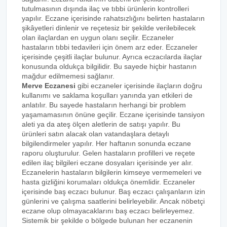
tutulmasının dışında ilaç ve tıbbi ürünlerin kontrolleri
yapılır. Eczane içerisinde rahatsızlığını belirten hastaların
şikâyetleri dinlenir ve reçetesiz bir şekilde verilebilecek
olan ilaçlardan en uygun olanı seçilir. Eczaneler
hastaların tıbbi tedavileri için önem arz eder. Eczaneler
içerisinde çeşitli ilaçlar bulunur. Ayrıca eczacılarda ilaçlar
konusunda oldukça bilgilidir. Bu sayede hiçbir hastanın
mağdur edilmemesi sağlanır.
Merve Eczanesi
gibi eczaneler içerisinde ilaçların doğru
kullanımı ve saklama koşulları yanında yan etkileri de
anlatılır. Bu sayede hastaların herhangi bir problem
yaşamamasının önüne geçilir. Eczane içerisinde tansiyon
aleti ya da ateş ölçen aletlerin de satışı yapılır. Bu
ürünleri satın alacak olan vatandaşlara detaylı
bilgilendirmeler yapılır. Her haftanın sonunda eczane
raporu oluşturulur. Gelen hastaların profilleri ve reçete
edilen ilaç bilgileri eczane dosyaları içerisinde yer alır.
Eczanelerin hastaların bilgilerin kimseye vermemeleri ve
hasta gizliğini korumaları oldukça önemlidir. Eczaneler
içerisinde baş eczacı bulunur. Baş eczacı çalışanların izin
günlerini ve çalışma saatlerini belirleyebilir. Ancak nöbetçi
eczane olup olmayacaklarını baş eczacı belirleyemez.
Sistemik bir şekilde o bölgede bulunan her eczanenin