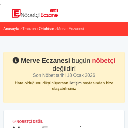
,
Anasayfa
Trabzon
Ortahisar
Merve Eczanesi
Merve Eczanesi
bugün
nöbetçi
değildir!
Son Nöbet tarihi 18 Ocak 2026
Hata olduğunu düşünüyorsan
iletişim
sayfasından bize
ulaşabilirsiniz
NÖBETÇI DEĞIL