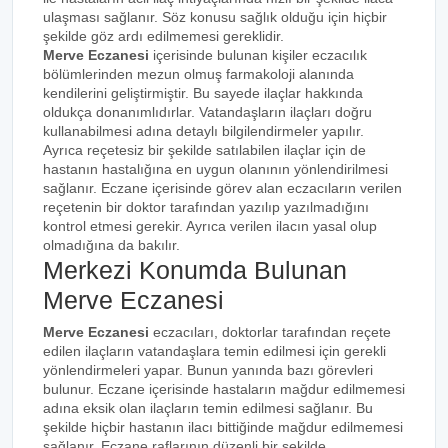
ulaşması sağlanır. Söz konusu sağlık olduğu için hiçbir
şekilde göz ardı edilmemesi gereklidir.
Merve Eczanesi
içerisinde bulunan kişiler eczacılık
bölümlerinden mezun olmuş farmakoloji alanında
kendilerini geliştirmiştir. Bu sayede ilaçlar hakkında
oldukça donanımlıdırlar. Vatandaşların ilaçları doğru
kullanabilmesi adına detaylı bilgilendirmeler yapılır.
Ayrıca reçetesiz bir şekilde satılabilen ilaçlar için de
hastanın hastalığına en uygun olanının yönlendirilmesi
sağlanır. Eczane içerisinde görev alan eczacıların verilen
reçetenin bir doktor tarafından yazılıp yazılmadığını
kontrol etmesi gerekir. Ayrıca verilen ilacın yasal olup
olmadığına da bakılır.
Merkezi Konumda Bulunan
Merve Eczanesi
Merve Eczanesi
eczacıları, doktorlar tarafından reçete
edilen ilaçların vatandaşlara temin edilmesi için gerekli
yönlendirmeleri yapar. Bunun yanında bazı görevleri
bulunur. Eczane içerisinde hastaların mağdur edilmemesi
adına eksik olan ilaçların temin edilmesi sağlanır. Bu
şekilde hiçbir hastanın ilacı bittiğinde mağdur edilmemesi
sağlanır. Eczane raflarının düzenli bir şekilde