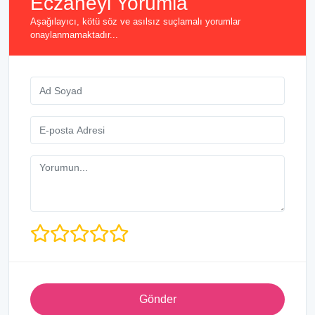
Eczaneyi Yorumla
Aşağılayıcı, kötü söz ve asılsız suçlamalı yorumlar
onaylanmamaktadır...
Gönder