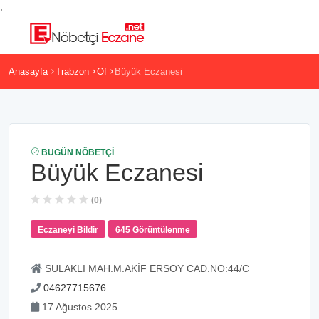
,
Anasayfa
Trabzon
Of
Büyük Eczanesi
BUGÜN NÖBETÇI
Büyük Eczanesi
(0)
Eczaneyi Bildir
645 Görüntülenme
SULAKLI MAH.M.AKİF ERSOY CAD.NO:44/C
04627715676
17 Ağustos 2025