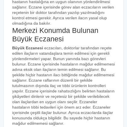
hastanın hastalığına en uygun olanının yönlendirilmesi
sağlanır. Eczane içerisinde görev alan eczacıların verilen
reçetenin bir doktor tarafından yazılıp yazılmadığını
kontrol etmesi gerekir. Ayrıca verilen ilacın yasal olup
olmadığına da bakılır.
Merkezi Konumda Bulunan
Büyük Eczanesi
Büyük Eczanesi
eczacıları, doktorlar tarafından reçete
edilen ilaçların vatandaşlara temin edilmesi için gerekli
yönlendirmeleri yapar. Bunun yanında bazı görevleri
bulunur. Eczane içerisinde hastaların mağdur edilmemesi
adına eksik olan ilaçların temin edilmesi sağlanır. Bu
şekilde hiçbir hastanın ilacı bittiğinde mağdur edilmemesi
sağlanır. Eczane raflarının düzenli bir şekilde
tutulmasının dışında ilaç ve tıbbi ürünlerin kontrolleri
yapılır. Eczane içerisinde rahatsızlığını belirten hastaların
şikâyetleri dinlenir ve reçetesiz bir şekilde verilebilecek
olan ilaçlardan en uygun olanı seçilir. Eczaneler
hastaların tıbbi tedavileri için önem arz eder. Eczaneler
içerisinde çeşitli ilaçlar bulunur. Ayrıca eczacılarda ilaçlar
konusunda oldukça bilgilidir. Bu sayede hiçbir hastanın
mağdur edilmemesi sağlanır.