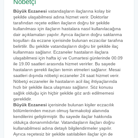
Nöbetçi
Büyük Eczanesi
vatandaşların ilaçlarına kolay bir
şekilde ulaşabilmesi adına hizmet verir. Doktorlar
tarafından reçete edilen ilaçların doğru bir şekilde
kullanılması için ilaçların hastalara nasıl kullanılacağına
dair açıklamaları yapılır. Ayrıca ilaçların doğru saklanma
koşulları da eczane içerisinde bulunan eczacılar tarafına
belirtilir. Bu şekilde vatandaşların doğru bir şekilde ilaç
kullanması sağlanır. Eczaneler hastaların ilaçlara
ulaşabilmesi için hafta içi ve Cumartesi günlerinde 00.09
ile 19.00 saatleri arasında hizmet verirler. Bu sayede
hastaların gerekli ilaçları temin etmeleri sağlanır. Mesai
saatleri dışında nöbetçi eczaneler 24 saat hizmet verir.
Nöbetçi eczaneler ile hastaların acil ilaç ihtiyaçlarında
hızlı bir şekilde ilaca ulaşması sağlanır. Söz konusu
sağlık olduğu için hiçbir şekilde göz ardı edilmemesi
gereklidir.
Büyük Eczanesi
içerisinde bulunan kişiler eczacılık
bölümlerinden mezun olmuş farmakoloji alanında
kendilerini geliştirmiştir. Bu sayede ilaçlar hakkında
oldukça donanımlıdırlar. Vatandaşların ilaçları doğru
kullanabilmesi adına detaylı bilgilendirmeler yapılır.
Ayrıca reçetesiz bir şekilde satılabilen ilaçlar için de