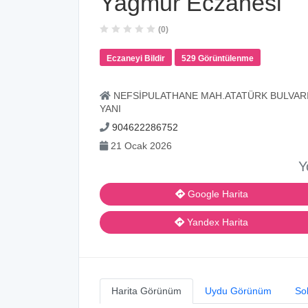
Yağmur Eczanesi
(0)
Eczaneyi Bildir
529 Görüntülenme
NEFSİPULATHANE MAH.ATATÜRK BULVARI
YANI
904622286752
21 Ocak 2026
Y
Google Harita
Yandex Harita
Harita Görünüm
Uydu Görünüm
So