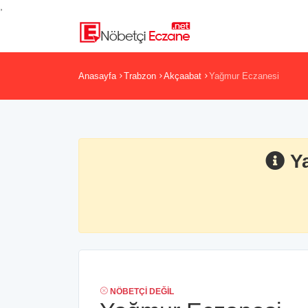
,
Anasayfa
Trabzon
Akçaabat
Yağmur Eczanesi
Y
NÖBETÇI DEĞIL