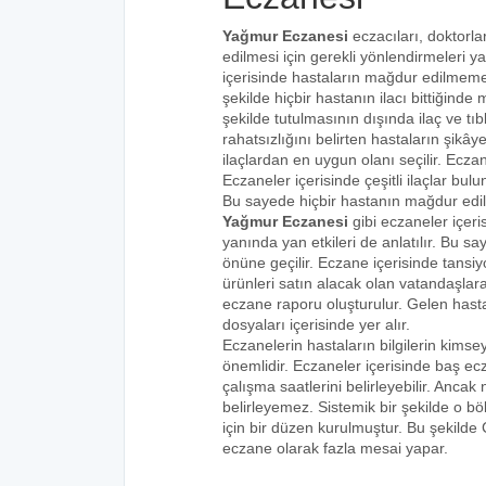
Yağmur Eczanesi
eczacıları, doktorla
edilmesi için gerekli yönlendirmeleri 
içerisinde hastaların mağdur edilmemes
şekilde hiçbir hastanın ilacı bittiğind
şekilde tutulmasının dışında ilaç ve tıbb
rahatsızlığını belirten hastaların şikâye
ilaçlardan en uygun olanı seçilir. Eczan
Eczaneler içerisinde çeşitli ilaçlar bulu
Bu sayede hiçbir hastanın mağdur edi
Yağmur Eczanesi
gibi eczaneler içeri
yanında yan etkileri de anlatılır. Bu
önüne geçilir. Eczane içerisinde tansiyo
ürünleri satın alacak olan vatandaşlara
eczane raporu oluşturulur. Gelen hastala
dosyaları içerisinde yer alır.
Eczanelerin hastaların bilgilerin kims
önemlidir. Eczaneler içerisinde baş ecz
çalışma saatlerini belirleyebilir. Anca
belirleyemez. Sistemik bir şekilde o 
için bir düzen kurulmuştur. Bu şekilde
eczane olarak fazla mesai yapar.