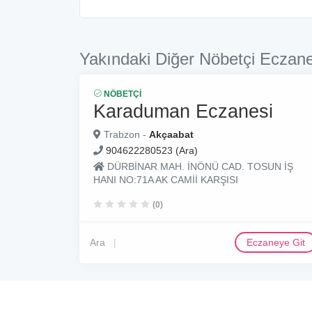
Yakındaki Diğer Nöbetçi Eczane
NÖBETÇI
Karaduman Eczanesi
Trabzon -
Akçaabat
904622280523 (Ara)
DÜRBİNAR MAH. İNÖNÜ CAD. TOSUN İŞ
HANI NO:71A AK CAMİİ KARŞISI
(0)
Ara
Eczaneye Git