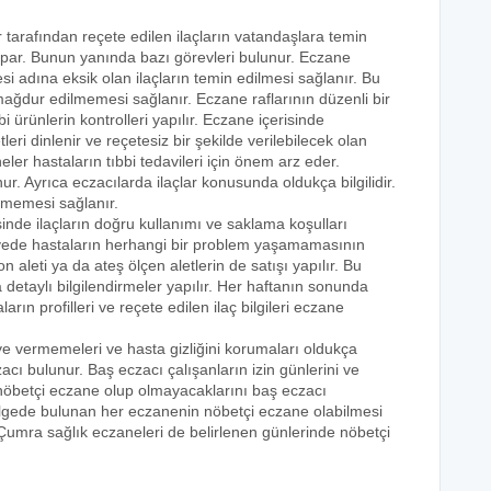
r tarafından reçete edilen ilaçların vatandaşlara temin
yapar. Bunun yanında bazı görevleri bulunur. Eczane
i adına eksik olan ilaçların temin edilmesi sağlanır. Bu
e mağdur edilmemesi sağlanır. Eczane raflarının düzenli bir
i ürünlerin kontrolleri yapılır. Eczane içerisinde
tleri dinlenir ve reçetesiz bir şekilde verilebilecek olan
eler hastaların tıbbi tedavileri için önem arz eder.
nur. Ayrıca eczacılarda ilaçlar konusunda oldukça bilgilidir.
lmemesi sağlanır.
sinde ilaçların doğru kullanımı ve saklama koşulları
 sayede hastaların herhangi bir problem yaşamamasının
n aleti ya da ateş ölçen aletlerin de satışı yapılır. Bu
 detaylı bilgilendirmeler yapılır. Her haftanın sonunda
rın profilleri ve reçete edilen ilaç bilgileri eczane
eye vermemeleri ve hasta gizliğini korumaları oldukça
acı bulunur. Baş eczacı çalışanların izin günlerini ve
k nöbetçi eczane olup olmayacaklarını baş eczacı
bölgede bulunan her eczanenin nöbetçi eczane olabilmesi
 Çumra sağlık eczaneleri de belirlenen günlerinde nöbetçi