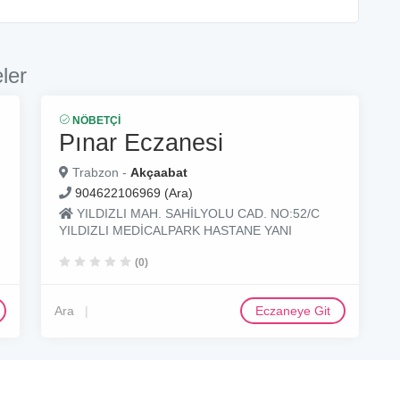
ler
NÖBETÇI
Pınar Eczanesi
Trabzon -
Akçaabat
904622106969 (Ara)
YILDIZLI MAH. SAHİLYOLU CAD. NO:52/C
YILDIZLI MEDİCALPARK HASTANE YANI
(0)
Ara
Eczaneye Git