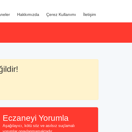
neler
Hakkımızda
Çerez Kullanımı
İletişim
ildir!
Eczaneyi Yorumla
Aşağılayıcı, kötü söz ve asılsız suçlamalı
yorumlar onaylanmamaktadır...