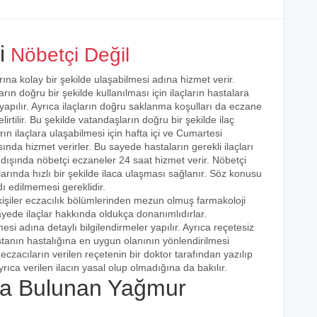
i
Nöbetçi Değil
rına kolay bir şekilde ulaşabilmesi adına hizmet verir.
arın doğru bir şekilde kullanılması için ilaçların hastalara
 yapılır. Ayrıca ilaçların doğru saklanma koşulları da eczane
irtilir. Bu şekilde vatandaşların doğru bir şekilde ilaç
ın ilaçlara ulaşabilmesi için hafta içi ve Cumartesi
ında hizmet verirler. Bu sayede hastaların gerekli ilaçları
 dışında nöbetçi eczaneler 24 saat hizmet verir. Nöbetçi
açlarında hızlı bir şekilde ilaca ulaşması sağlanır. Söz konusu
dı edilmemesi gereklidir.
kişiler eczacılık bölümlerinden mezun olmuş farmakoloji
 sayede ilaçlar hakkında oldukça donanımlıdırlar.
esi adına detaylı bilgilendirmeler yapılır. Ayrıca reçetesiz
hastanın hastalığına en uygun olanının yönlendirilmesi
eczacıların verilen reçetenin bir doktor tarafından yazılıp
rıca verilen ilacın yasal olup olmadığına da bakılır.
a Bulunan Yağmur