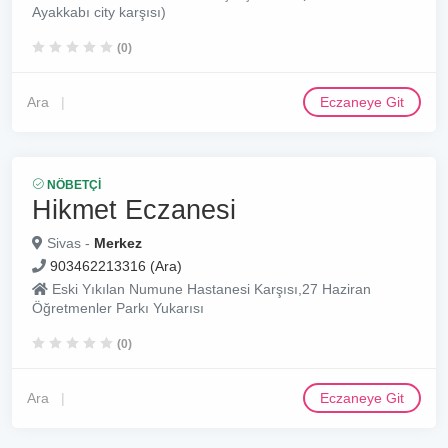
Ayakkabı city karşısı)
(0)
Ara
Eczaneye Git
NÖBETÇI
Hikmet Eczanesi
Sivas -
Merkez
903462213316 (Ara)
Eski Yıkılan Numune Hastanesi Karşısı,27 Haziran
Öğretmenler Parkı Yukarısı
(0)
Ara
Eczaneye Git