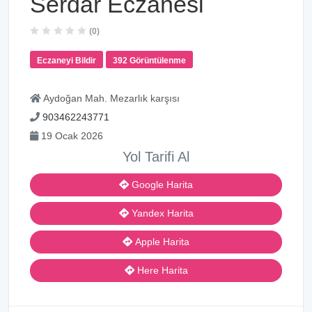
Serdar Eczanesi
(0)
Eczaneyi Bildir
392 Görüntülenme
Aydoğan Mah. Mezarlık karşısı
903462243771
19 Ocak 2026
Yol Tarifi Al
Google Harita
Yandex Harita
Apple Harita
Here Harita