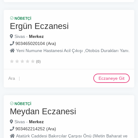
NÖBETÇI
Ergün Eczanesi
Sivas -
Merkez
903465020104 (Ara)
Yeni Numune Hastanesi Acil Çıkışı ,Otobüs Durakları Yanı.
(0)
Ara
Eczaneye Git
NÖBETÇI
Meydan Eczanesi
Sivas -
Merkez
903462214252 (Ara)
Atatürk Caddesi Bakırcılar Çarşısı Önü (Metin Baharat ve