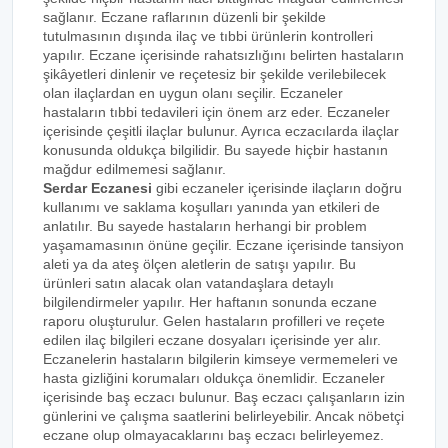
sağlanır. Eczane raflarının düzenli bir şekilde
tutulmasının dışında ilaç ve tıbbi ürünlerin kontrolleri
yapılır. Eczane içerisinde rahatsızlığını belirten hastaların
şikâyetleri dinlenir ve reçetesiz bir şekilde verilebilecek
olan ilaçlardan en uygun olanı seçilir. Eczaneler
hastaların tıbbi tedavileri için önem arz eder. Eczaneler
içerisinde çeşitli ilaçlar bulunur. Ayrıca eczacılarda ilaçlar
konusunda oldukça bilgilidir. Bu sayede hiçbir hastanın
mağdur edilmemesi sağlanır.
Serdar Eczanesi
gibi eczaneler içerisinde ilaçların doğru
kullanımı ve saklama koşulları yanında yan etkileri de
anlatılır. Bu sayede hastaların herhangi bir problem
yaşamamasının önüne geçilir. Eczane içerisinde tansiyon
aleti ya da ateş ölçen aletlerin de satışı yapılır. Bu
ürünleri satın alacak olan vatandaşlara detaylı
bilgilendirmeler yapılır. Her haftanın sonunda eczane
raporu oluşturulur. Gelen hastaların profilleri ve reçete
edilen ilaç bilgileri eczane dosyaları içerisinde yer alır.
Eczanelerin hastaların bilgilerin kimseye vermemeleri ve
hasta gizliğini korumaları oldukça önemlidir. Eczaneler
içerisinde baş eczacı bulunur. Baş eczacı çalışanların izin
günlerini ve çalışma saatlerini belirleyebilir. Ancak nöbetçi
eczane olup olmayacaklarını baş eczacı belirleyemez.