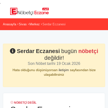
,
Anasayfa
Sivas
Merkez
Serdar Eczanesi
Serdar Eczanesi
bugün
nöbetçi
değildir!
Son Nöbet tarihi 19 Ocak 2026
Hata olduğunu düşünüyorsan
iletişim
sayfasından bize
ulaşabilirsiniz
NÖBETÇI DEĞIL