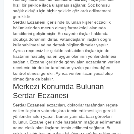
hızlı bir şekilde ilaca ulaşması sağlanır. Söz konusu
sağlık olduğu için hiçbir şekilde göz ardı edilmemesi
gereklidir.
Serdar Eczanesi
içerisinde bulunan kişiler eczacılık
bölümlerinden mezun olmuş farmakoloji alanında
kendilerini geliştirmiştir. Bu sayede ilaçlar hakkında
oldukça donanımlıdırlar. Vatandaşların ilaçları doğru
kullanabilmesi adına detaylı bilgilendirmeler yapılır.
Ayrıca reçetesiz bir şekilde satılabilen ilaçlar için de
hastanın hastalığına en uygun olanının yönlendirilmesi
sağlanır. Eczane içerisinde görev alan eczacıların verilen
reçetenin bir doktor tarafından yazılıp yazılmadığını
kontrol etmesi gerekir. Ayrıca verilen ilacın yasal olup
olmadığına da bakılır.
Merkezi Konumda Bulunan
Serdar Eczanesi
Serdar Eczanesi
eczacıları, doktorlar tarafından reçete
edilen ilaçların vatandaşlara temin edilmesi için gerekli
yönlendirmeleri yapar. Bunun yanında bazı görevleri
bulunur. Eczane içerisinde hastaların mağdur edilmemesi
adına eksik olan ilaçların temin edilmesi sağlanır. Bu
şekilde hiçbir hastanın ilacı bittiğinde mağdur edilmemesi