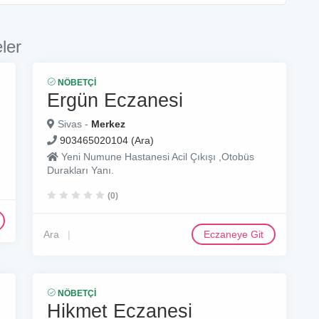
ler
NÖBETÇI
Ergün Eczanesi
Sivas -
Merkez
903465020104 (Ara)
Yeni Numune Hastanesi Acil Çıkışı ,Otobüs
Durakları Yanı.
(0)
Ara
Eczaneye Git
NÖBETÇI
Hikmet Eczanesi