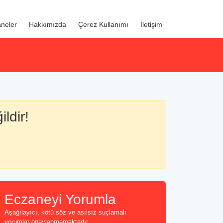
neler
Hakkımızda
Çerez Kullanımı
İletişim
ldir!
Eczaneyi Yorumla
Aşağılayıcı, kötü söz ve asılsız suçlamalı
yorumlar onaylanmamaktadır...