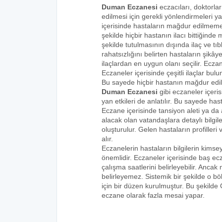
Duman Eczanesi
eczacıları, doktorlar
edilmesi için gerekli yönlendirmeleri 
içerisinde hastaların mağdur edilmemes
şekilde hiçbir hastanın ilacı bittiğind
şekilde tutulmasının dışında ilaç ve tıbb
rahatsızlığını belirten hastaların şikâye
ilaçlardan en uygun olanı seçilir. Eczan
Eczaneler içerisinde çeşitli ilaçlar bulu
Bu sayede hiçbir hastanın mağdur edi
Duman Eczanesi
gibi eczaneler içeri
yan etkileri de anlatılır. Bu sayede h
Eczane içerisinde tansiyon aleti ya da a
alacak olan vatandaşlara detaylı bilgi
oluşturulur. Gelen hastaların profilleri 
alır.
Eczanelerin hastaların bilgilerin kims
önemlidir. Eczaneler içerisinde baş ecz
çalışma saatlerini belirleyebilir. Anca
belirleyemez. Sistemik bir şekilde o 
için bir düzen kurulmuştur. Bu şekilde
eczane olarak fazla mesai yapar.