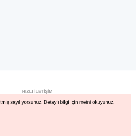
HIZLI İLETIŞIM
info@nobetcieczane.net
tmiş sayılıyorsunuz. Detaylı bilgi için metni okuyunuz.
BIZI TAKIP EDIN