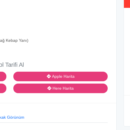
Cağ Kebap Yanı)
ol Tarifi Al
Apple Harita
Here Harita
kak Görünüm