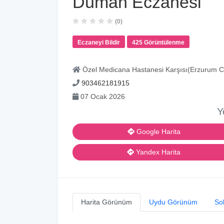
Duman Eczanesi
(0)
Eczaneyi Bildir
425 Görüntülenme
Özel Medicana Hastanesi Karşısı(Erzurum 
903462181915
07 Ocak 2026
Y
Google Harita
Yandex Harita
Harita Görünüm
Uydu Görünüm
So