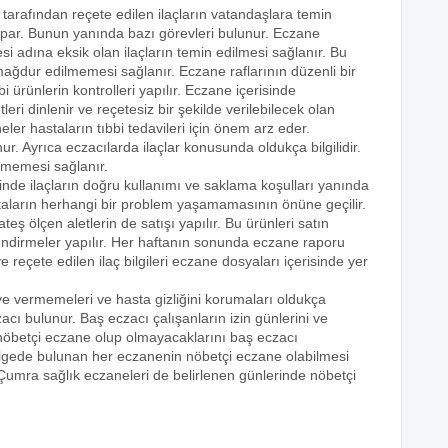
 tarafından reçete edilen ilaçların vatandaşlara temin
yapar. Bunun yanında bazı görevleri bulunur. Eczane
i adına eksik olan ilaçların temin edilmesi sağlanır. Bu
e mağdur edilmemesi sağlanır. Eczane raflarının düzenli bir
i ürünlerin kontrolleri yapılır. Eczane içerisinde
tleri dinlenir ve reçetesiz bir şekilde verilebilecek olan
eler hastaların tıbbi tedavileri için önem arz eder.
nur. Ayrıca eczacılarda ilaçlar konusunda oldukça bilgilidir.
lmemesi sağlanır.
sinde ilaçların doğru kullanımı ve saklama koşulları yanında
astaların herhangi bir problem yaşamamasının önüne geçilir.
teş ölçen aletlerin de satışı yapılır. Bu ürünleri satın
lendirmeler yapılır. Her haftanın sonunda eczane raporu
ve reçete edilen ilaç bilgileri eczane dosyaları içerisinde yer
eye vermemeleri ve hasta gizliğini korumaları oldukça
acı bulunur. Baş eczacı çalışanların izin günlerini ve
k nöbetçi eczane olup olmayacaklarını baş eczacı
bölgede bulunan her eczanenin nöbetçi eczane olabilmesi
 Çumra sağlık eczaneleri de belirlenen günlerinde nöbetçi