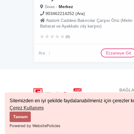
Sivas -
Merkez
903462214252 (Ara)
Atatürk Caddesi Bakırcılar Çarşısı Önü (Metin
Baharat ve Ayakkabı city karşısı)
(0)
Ara
Eczaneye Git
BAĞLA
İstanbu
Sitemizden en iyi şekilde faydalanabilmeniz için çerezler ku
Nöbetçi.
Çerez Kullanımı
Copyright © 2023 Tüm Hakları Saklıdır.
Ankara 
Tamam
Kıbrıs N
Powered by WebsitePolicies