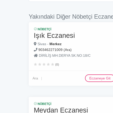
Yakındaki Diğer Nöbetçi Eczane
NÖBETÇI
Işık Eczanesi
Sivas -
Merkez
903462271009 (Ara)
DİRİLİŞ MH.DERYA SK.NO:18/C
(0)
Ara
Eczaneye Git
NÖBETÇI
Meydan Eczanesi