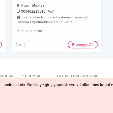
Sivas -
Merkez
903462213316 (Ara)
Eski Yıkılan Numune Hastanesi Karşısı,27
Haziran Öğretmenler Parkı Yukarısı
(0)
Ara
Eczaneye Git
NTILAR
KURUMSAL
FAYDALI BAĞLANTILAR
l
Blog
llanılmaktadır. Bu siteye giriş yaparak çerez kullanımını kabul e
..
Hakkımızda
Nöbetçi...
Çerez Kullanımı
öbetçi...
Gizlilik
Sözleşmesi