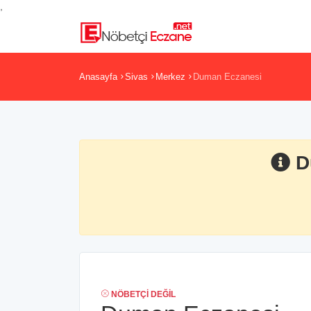
,
Anasayfa
Sivas
Merkez
Duman Eczanesi
D
NÖBETÇI DEĞIL