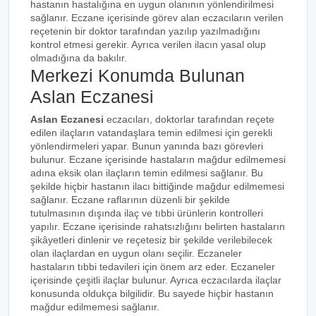
hastanın hastalığına en uygun olanının yönlendirilmesi
sağlanır. Eczane içerisinde görev alan eczacıların verilen
reçetenin bir doktor tarafından yazılıp yazılmadığını
kontrol etmesi gerekir. Ayrıca verilen ilacın yasal olup
olmadığına da bakılır.
Merkezi Konumda Bulunan
Aslan Eczanesi
Aslan Eczanesi
eczacıları, doktorlar tarafından reçete
edilen ilaçların vatandaşlara temin edilmesi için gerekli
yönlendirmeleri yapar. Bunun yanında bazı görevleri
bulunur. Eczane içerisinde hastaların mağdur edilmemesi
adına eksik olan ilaçların temin edilmesi sağlanır. Bu
şekilde hiçbir hastanın ilacı bittiğinde mağdur edilmemesi
sağlanır. Eczane raflarının düzenli bir şekilde
tutulmasının dışında ilaç ve tıbbi ürünlerin kontrolleri
yapılır. Eczane içerisinde rahatsızlığını belirten hastaların
şikâyetleri dinlenir ve reçetesiz bir şekilde verilebilecek
olan ilaçlardan en uygun olanı seçilir. Eczaneler
hastaların tıbbi tedavileri için önem arz eder. Eczaneler
içerisinde çeşitli ilaçlar bulunur. Ayrıca eczacılarda ilaçlar
konusunda oldukça bilgilidir. Bu sayede hiçbir hastanın
mağdur edilmemesi sağlanır.