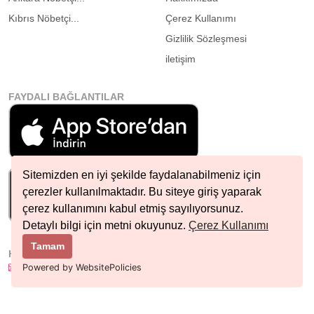
Kıbrıs Nöbetçi...
Çerez Kullanımı
Gizlilik Sözleşmesi
iletişim
FAYDALI BAĞLANTILAR
Sitemizden en iyi şekilde faydalanabilmeniz için
çerezler kullanılmaktadır. Bu siteye giriş yaparak
çerez kullanımını kabul etmiş sayılıyorsunuz.
Detaylı bilgi için metni okuyunuz.
Çerez Kullanımı
Tamam
HIZLI İLETIŞIM
info@nobetcieczane.net
Powered by WebsitePolicies
BIZI TAKIP EDIN