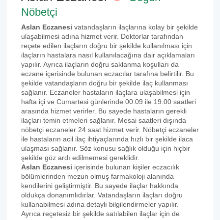
Nöbetçi
Aslan Eczanesi
vatandaşların ilaçlarına kolay bir şekilde
ulaşabilmesi adına hizmet verir. Doktorlar tarafından
reçete edilen ilaçların doğru bir şekilde kullanılması için
ilaçların hastalara nasıl kullanılacağına dair açıklamaları
yapılır. Ayrıca ilaçların doğru saklanma koşulları da
eczane içerisinde bulunan eczacılar tarafına belirtilir. Bu
şekilde vatandaşların doğru bir şekilde ilaç kullanması
sağlanır. Eczaneler hastaların ilaçlara ulaşabilmesi için
hafta içi ve Cumartesi günlerinde 00.09 ile 19.00 saatleri
arasında hizmet verirler. Bu sayede hastaların gerekli
ilaçları temin etmeleri sağlanır. Mesai saatleri dışında
nöbetçi eczaneler 24 saat hizmet verir. Nöbetçi eczaneler
ile hastaların acil ilaç ihtiyaçlarında hızlı bir şekilde ilaca
ulaşması sağlanır. Söz konusu sağlık olduğu için hiçbir
şekilde göz ardı edilmemesi gereklidir.
Aslan Eczanesi
içerisinde bulunan kişiler eczacılık
bölümlerinden mezun olmuş farmakoloji alanında
kendilerini geliştirmiştir. Bu sayede ilaçlar hakkında
oldukça donanımlıdırlar. Vatandaşların ilaçları doğru
kullanabilmesi adına detaylı bilgilendirmeler yapılır.
Ayrıca reçetesiz bir şekilde satılabilen ilaçlar için de