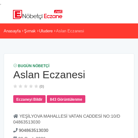
,
Anasayfa
Şırnak
Uludere
Aslan Eczanesi
BUGÜN NÖBETÇI
Aslan Eczanesi
(0)
Eczaneyi Bildir
843 Görüntülenme
YEŞİLYOVA MAHALLESİ VATAN CADDESİ NO:10/D
04863513030
904863513030