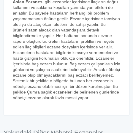
Aslan Eczanesi
gibi eczaneler içerisinde ilaçların doğru
kullanımı ve saklama koşulları yanında yan etkileri de
anlatılır. Bu sayede hastaların herhangi bir problem
yaşamamasının önüne geçilir. Eczane içerisinde tansiyon
aleti ya da ateş ölçen aletlerin de satışı yapılır. Bu
ürünleri satın alacak olan vatandaşlara detaylı
bilgilendirmeler yapılır. Her haftanın sonunda eczane
raporu oluşturulur. Gelen hastaların profilleri ve reçete
edilen ilaç bilgileri eczane dosyaları içerisinde yer alır.
Eczanelerin hastaların bilgilerin kimseye vermemeleri ve
hasta gizliğini korumaları oldukça önemlidir. Eczaneler
içerisinde baş eczacı bulunur. Baş eczacı çalışanların izin
günlerini ve çalışma saatlerini belirleyebilir. Ancak nöbetçi
eczane olup olmayacaklarını baş eczacı belirleyemez.
Sistemik bir şekilde o bölgede bulunan her eczanenin
nöbetçi eczane olabilmesi için bir düzen kurulmuştur. Bu
şekilde Çumra sağlık eczaneleri de belirlenen günlerinde
nöbetçi eczane olarak fazla mesai yapar.
Yakındaki Diğer Nöbetçi Eczaneler