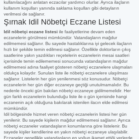
kullanılacağını anlatan eczacılar yardımcı olurlar. Ayrıca ilaçların
kullanım koşulları yanında saklama koşulları gibi detayların
verilmesi de sağlanır.
Şırnak Idil Nöbetçi Eczane Listesi
Idil nöbetçi eczane listesi
ile faaliyetlerine devam eden
eczanelerin görülmesi mümkündür. Vatandaşların mağdur
edilmemesi sağlanır. Bu sayede hastalıklarına iyi gelecek ilaçların
hızlı bir şekilde temin edilmesi sağlanır. Özellikle doktorların çıkış
saatlerine yakın yazdıkları reçetelerin eczanelerin mesai saatleri
içerisinde temin edilememesi sonucunda vatandaşların mağdur
edilmemesi adına faaliyet gösteren nöbetçi eczanelere ulaşmaları
oldukça kolaydır. Sunulan liste ile nöbetçi eczanelere ulaşılması
sağlanır. Listelerin her gün yenilenmesi söz konusudur. Nöbetçi
eczanelerin her gün diğer eczaneye geçtiği unutulmamalıdır. Bu
nedenle önceki gün bakılan nöbetçi eczaneye gidilmemelidir. Her
gün farklı eczanelerin bulunduğu liste ile o gün içerisinde hangi
eczanenin açık olduğuna bakılarak istenilen ilacın elde edilmesi
mümkündür.
Idil bölgesinde hizmet veren nöbetçi eczanelerin listesi her gün
yenilenir. Bu sayede kişilerin mağdur edilmemesi sağlanır. Ayrıca
nöbetçi eczaneler vatandaşların konumlarına göre listelenir. Bu
sayede kişiler kendilerine en yakın nöbetçi eczaneye ulaşılabilir.
Eczaneler genellikle vatandaşların en yoğun ikamet ettiği yerlerde