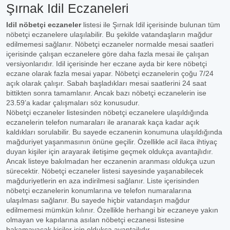
Şırnak Idil Eczaneleri
Idil nöbetçi eczaneler
listesi ile Şırnak Idil içerisinde bulunan tüm
nöbetçi eczanelere ulaşılabilir. Bu şekilde vatandaşların mağdur
edilmemesi sağlanır. Nöbetçi eczaneler normalde mesai saatleri
içerisinde çalışan eczanelere göre daha fazla mesai ile çalışan
versiyonlarıdır. Idil içerisinde her eczane ayda bir kere nöbetçi
eczane olarak fazla mesai yapar. Nöbetçi eczanelerin çoğu 7/24
açık olarak çalışır. Sabah başladıkları mesai saatlerini 24 saat
bittikten sonra tamamlanır. Ancak bazı nöbetçi eczanelerin ise
23.59’a kadar çalışmaları söz konusudur.
Nöbetçi eczaneler listesinden nöbetçi eczanelere ulaşıldığında
eczanelerin telefon numaraları ile aranarak kaça kadar açık
kaldıkları sorulabilir. Bu sayede eczanenin konumuna ulaşıldığında
mağduriyet yaşanmasının önüne geçilir. Özellikle acil ilaca ihtiyaç
duyan kişiler için arayarak iletişime geçmek oldukça avantajlıdır.
Ancak listeye bakılmadan her eczanenin aranması oldukça uzun
sürecektir. Nöbetçi eczaneler listesi sayesinde yaşanabilecek
mağduriyetlerin en aza indirilmesi sağlanır. Liste içerisinden
nöbetçi eczanelerin konumlarına ve telefon numaralarına
ulaşılması sağlanır. Bu sayede hiçbir vatandaşın mağdur
edilmemesi mümkün kılınır. Özellikle herhangi bir eczaneye yakın
olmayan ve kapılarına asılan nöbetçi eczanesi listesine
bakamayacak kişiler için oldukça avantajlıdır.