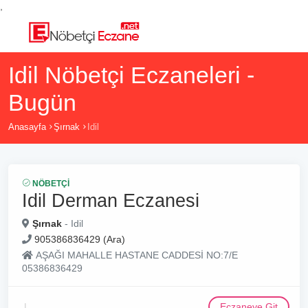
,
Idil Nöbetçi Eczaneleri -
Bugün
Anasayfa
Şırnak
Idil
NÖBETÇI
Idil Derman Eczanesi
Şırnak
- Idil
905386836429 (Ara)
AŞAĞI MAHALLE HASTANE CADDESİ NO:7/E
05386836429
Eczaneye Git