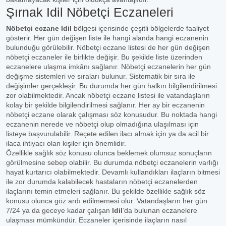
Şırnak Idil Nöbetçi Eczaneleri
Nöbetçi eczane Idil
bölgesi içerisinde çeşitli bölgelerde faaliyet
gösterir. Her gün değişen liste ile hangi alanda hangi eczanenin
bulunduğu görülebilir. Nöbetçi eczane listesi de her gün değişen
nöbetçi eczaneler ile birlikte değişir. Bu şekilde liste üzerinden
eczanelere ulaşma imkânı sağlanır. Nöbetçi eczanelerin her gün
değişme sistemleri ve sıraları bulunur. Sistematik bir sıra ile
değişimler gerçekleşir. Bu durumda her gün halkın bilgilendirilmesi
zor olabilmektedir. Ancak nöbetçi eczane listesi ile vatandaşların
kolay bir şekilde bilgilendirilmesi sağlanır. Her ay bir eczanenin
nöbetçi eczane olarak çalışması söz konusudur. Bu noktada hangi
eczanenin nerede ve nöbetçi olup olmadığına ulaşılması için
listeye başvurulabilir. Reçete edilen ilacı almak için ya da acil bir
ilaca ihtiyacı olan kişiler için önemlidir.
Özellikle sağlık söz konusu olunca beklemek olumsuz sonuçların
görülmesine sebep olabilir. Bu durumda nöbetçi eczanelerin varlığı
hayat kurtarıcı olabilmektedir. Devamlı kullandıkları ilaçların bitmesi
ile zor durumda kalabilecek hastaların nöbetçi eczanelerden
ilaçlarını temin etmeleri sağlanır. Bu şekilde özellikle sağlık söz
konusu olunca göz ardı edilmemesi olur. Vatandaşların her gün
7/24 ya da geceye kadar çalışan
Idil
’da bulunan eczanelere
ulaşması mümkündür. Eczaneler içerisinde ilaçların nasıl