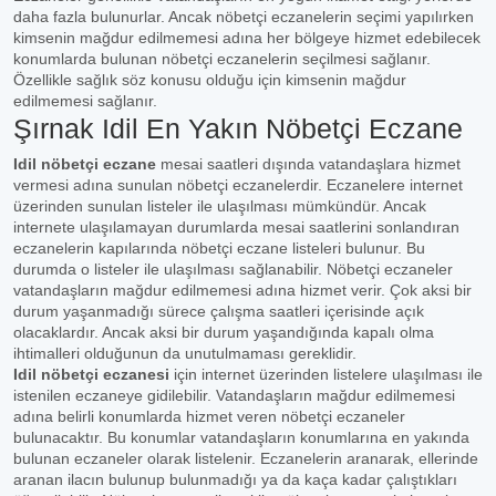
daha fazla bulunurlar. Ancak nöbetçi eczanelerin seçimi yapılırken
kimsenin mağdur edilmemesi adına her bölgeye hizmet edebilecek
konumlarda bulunan nöbetçi eczanelerin seçilmesi sağlanır.
Özellikle sağlık söz konusu olduğu için kimsenin mağdur
edilmemesi sağlanır.
Şırnak Idil En Yakın Nöbetçi Eczane
Idil nöbetçi eczane
mesai saatleri dışında vatandaşlara hizmet
vermesi adına sunulan nöbetçi eczanelerdir. Eczanelere internet
üzerinden sunulan listeler ile ulaşılması mümkündür. Ancak
internete ulaşılamayan durumlarda mesai saatlerini sonlandıran
eczanelerin kapılarında nöbetçi eczane listeleri bulunur. Bu
durumda o listeler ile ulaşılması sağlanabilir. Nöbetçi eczaneler
vatandaşların mağdur edilmemesi adına hizmet verir. Çok aksi bir
durum yaşanmadığı sürece çalışma saatleri içerisinde açık
olacaklardır. Ancak aksi bir durum yaşandığında kapalı olma
ihtimalleri olduğunun da unutulmaması gereklidir.
Idil nöbetçi eczanesi
için internet üzerinden listelere ulaşılması ile
istenilen eczaneye gidilebilir. Vatandaşların mağdur edilmemesi
adına belirli konumlarda hizmet veren nöbetçi eczaneler
bulunacaktır. Bu konumlar vatandaşların konumlarına en yakında
bulunan eczaneler olarak listelenir. Eczanelerin aranarak, ellerinde
aranan ilacın bulunup bulunmadığı ya da kaça kadar çalıştıkları