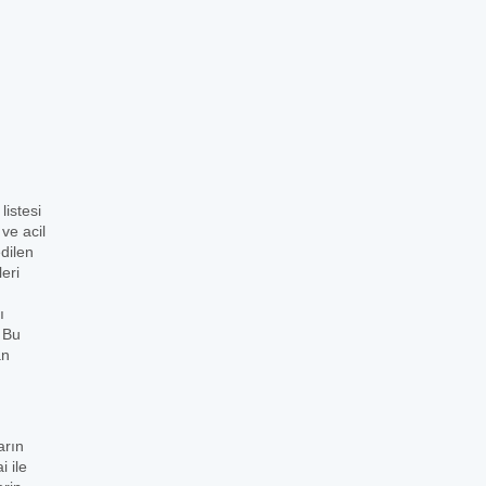
istesi
ve acil
dilen
eri
ı
. Bu
an
arın
 ile