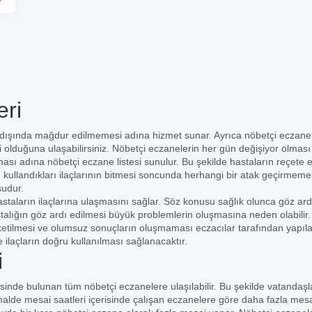
eri
 dışında mağdur edilmemesi adına hizmet sunar. Ayrıca nöbetçi eczane l
i olduğuna ulaşabilirsiniz. Nöbetçi eczanelerin her gün değişiyor olması 
ası adına nöbetçi eczane listesi sunulur. Bu şekilde hastaların reçete e
n kullandıkları ilaçlarının bitmesi soncunda herhangi bir atak geçirmemel
sudur.
staların ilaçlarına ulaşmasını sağlar. Söz konusu sağlık olunca göz ard
stalığın göz ardı edilmesi büyük problemlerin oluşmasına neden olabilir
üketilmesi ve olumsuz sonuçların oluşmaması eczacılar tarafından yapıl
e ilaçların doğru kullanılması sağlanacaktır.
i
risinde bulunan tüm nöbetçi eczanelere ulaşılabilir. Bu şekilde vatandaşl
lde mesai saatleri içerisinde çalışan eczanelere göre daha fazla mesai