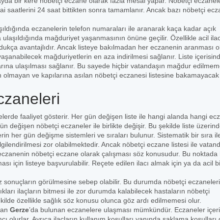
 ayda bir kere nöbetçi eczane olarak fazla mesai yapar. Nöbetçi eczanel
ai saatlerini 24 saat bittikten sonra tamamlanır. Ancak bazı nöbetçi ecz
şıldığında eczanelerin telefon numaraları ile aranarak kaça kadar açık
ulaşıldığında mağduriyet yaşanmasının önüne geçilir. Özellikle acil ila
 oldukça avantajlıdır. Ancak listeye bakılmadan her eczanenin aranması 
yaşanabilecek mağduriyetlerin en aza indirilmesi sağlanır. Liste içerisin
arına ulaşılması sağlanır. Bu sayede hiçbir vatandaşın mağdur edilmem
n olmayan ve kapılarına asılan nöbetçi eczanesi listesine bakamayacak k
czaneleri
gelerde faaliyet gösterir. Her gün değişen liste ile hangi alanda hangi e
ün değişen nöbetçi eczaneler ile birlikte değişir. Bu şekilde liste üzerin
n her gün değişme sistemleri ve sıraları bulunur. Sistematik bir sıra il
ilendirilmesi zor olabilmektedir. Ancak nöbetçi eczane listesi ile vatan
bir eczanenin nöbetçi eczane olarak çalışması söz konusudur. Bu noktada
 için listeye başvurulabilir. Reçete edilen ilacı almak için ya da acil bi
 sonuçların görülmesine sebep olabilir. Bu durumda nöbetçi eczaneler
ıkları ilaçların bitmesi ile zor durumda kalabilecek hastaların nöbetçi
ekilde özellikle sağlık söz konusu olunca göz ardı edilmemesi olur.
şan
Gerze
’da bulunan eczanelere ulaşması mümkündür. Eczaneler içer
mcı olurlar. Ayrıca ilaçların kullanım koşulları yanında saklama koşulları 