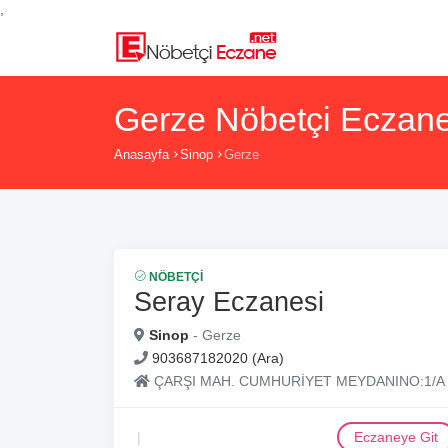
,
Gerze Nöbetçi Eczane
Anasayfa
Sinop
Gerze
NÖBETÇI
Seray Eczanesi
Sinop
- Gerze
903687182020 (Ara)
ÇARŞI MAH. CUMHURİYET MEYDANINO:1/A
Eczaneye Git