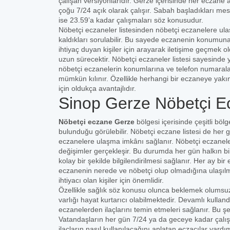
çalışan versiyonlarıdır. Gerze içerisinde her eczane
çoğu 7/24 açık olarak çalışır. Sabah başladıkları mes
ise 23.59’a kadar çalışmaları söz konusudur.
Nöbetçi eczaneler listesinden nöbetçi eczanelere ula
kaldıkları sorulabilir. Bu sayede eczanenin konumuna 
ihtiyaç duyan kişiler için arayarak iletişime geçmek
uzun sürecektir. Nöbetçi eczaneler listesi sayesinde 
nöbetçi eczanelerin konumlarına ve telefon numaral
mümkün kılınır. Özellikle herhangi bir eczaneye yakı
için oldukça avantajlıdır.
Sinop Gerze Nöbetçi E
Nöbetçi eczane Gerze
bölgesi içerisinde çeşitli böl
bulunduğu görülebilir. Nöbetçi eczane listesi de her g
eczanelere ulaşma imkânı sağlanır. Nöbetçi eczaneleri
değişimler gerçekleşir. Bu durumda her gün halkın bilg
kolay bir şekilde bilgilendirilmesi sağlanır. Her ay 
eczanenin nerede ve nöbetçi olup olmadığına ulaşılması
ihtiyacı olan kişiler için önemlidir.
Özellikle sağlık söz konusu olunca beklemek olumsuz
varlığı hayat kurtarıcı olabilmektedir. Devamlı kulland
eczanelerden ilaçlarını temin etmeleri sağlanır. Bu ş
Vatandaşların her gün 7/24 ya da geceye kadar çalı
ilaçların nasıl kullanılacağını anlatan eczacılar yardı