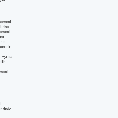
lmemesi
lerine
memesi
nır.
enle
zanenin
. Ayrıca
lir.
lmesi
i
risinde