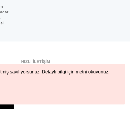
en
kadar
t
si
HIZLI İLETIŞIM
info@nobetcieczane.net
tmiş sayılıyorsunuz. Detaylı bilgi için metni okuyunuz.
BIZI TAKIP EDIN