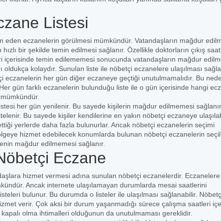
zane Listesi
vam eden eczanelerin görülmesi mümkündür. Vatandaşların mağdur edi
 hızlı bir şekilde temin edilmesi sağlanır. Özellikle doktorların çıkış saat
leri içerisinde temin edilememesi sonucunda vatandaşların mağdur edil
 oldukça kolaydır. Sunulan liste ile nöbetçi eczanelere ulaşılması sağla
çi eczanelerin her gün diğer eczaneye geçtiği unutulmamalıdır. Bu ned
er gün farklı eczanelerin bulunduğu liste ile o gün içerisinde hangi ec
si mümkündür.
stesi her gün yenilenir. Bu sayede kişilerin mağdur edilmemesi sağlanır
lenir. Bu sayede kişiler kendilerine en yakın nöbetçi eczaneye ulaşılabi
ttiği yerlerde daha fazla bulunurlar. Ancak nöbetçi eczanelerin seçimi
lgeye hizmet edebilecek konumlarda bulunan nöbetçi eczanelerin seçi
msenin mağdur edilmemesi sağlanır.
Nöbetçi Eczane
daşlara hizmet vermesi adına sunulan nöbetçi eczanelerdir. Eczanelere
ümkündür. Ancak internete ulaşılamayan durumlarda mesai saatlerini
teleri bulunur. Bu durumda o listeler ile ulaşılması sağlanabilir. Nöbetç
met verir. Çok aksi bir durum yaşanmadığı sürece çalışma saatleri içe
 kapalı olma ihtimalleri olduğunun da unutulmaması gereklidir.