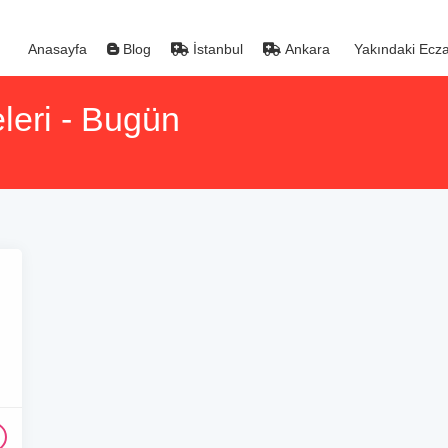
Anasayfa
Blog
İstanbul
Ankara
Yakındaki Ecza
leri - Bugün