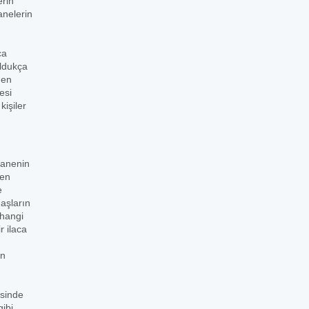
erin
anelerin
ca
oldukça
den
esi
işiler
czanenin
den
e
daşların
 hangi
r ilaca
in
isinde
gibi