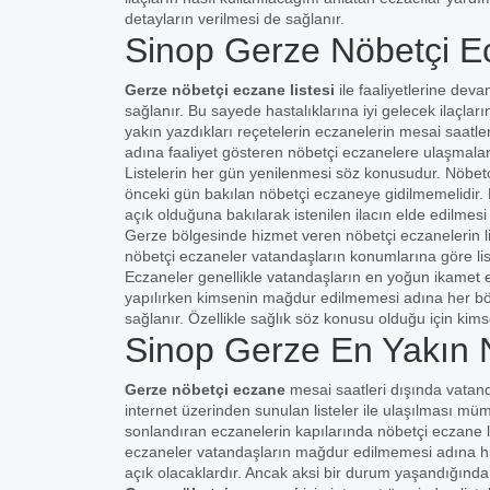
detayların verilmesi de sağlanır.
Sinop Gerze Nöbetçi Ec
Gerze nöbetçi eczane listesi
ile faaliyetlerine de
sağlanır. Bu sayede hastalıklarına iyi gelecek ilaçların
yakın yazdıkları reçetelerin eczanelerin mesai saat
adına faaliyet gösteren nöbetçi eczanelere ulaşmaları
Listelerin her gün yenilenmesi söz konusudur. Nöbet
önceki gün bakılan nöbetçi eczaneye gidilmemelidir. H
açık olduğuna bakılarak istenilen ilacın elde edilme
Gerze bölgesinde hizmet veren nöbetçi eczanelerin li
nöbetçi eczaneler vatandaşların konumlarına göre liste
Eczaneler genellikle vatandaşların en yoğun ikamet e
yapılırken kimsenin mağdur edilmemesi adına her bö
sağlanır. Özellikle sağlık söz konusu olduğu için ki
Sinop Gerze En Yakın 
Gerze nöbetçi eczane
mesai saatleri dışında vatan
internet üzerinden sunulan listeler ile ulaşılması m
sonlandıran eczanelerin kapılarında nöbetçi eczane lis
eczaneler vatandaşların mağdur edilmemesi adına hiz
açık olacaklardır. Ancak aksi bir durum yaşandığında