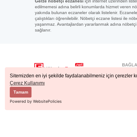
Gerze nöbetçi eczanesi
için internet üzerinden list
edilmemesi adına belirli konumlarda hizmet veren nö
yakında bulunan eczaneler olarak listelenir. Eczanel
çalıştıkları öğrenilebilir. Nöbetçi eczane listesi ile
yaşanmaz. Avantajlardan yararlanmak adına nöbetçi e
sağlanır.
BAĞLA
İstanbu
Sitemizden en iyi şekilde faydalanabilmeniz için çerezler ku
Nöbetçi.
Çerez Kullanımı
Copyright © 2023 Tüm Hakları Saklıdır.
Ankara 
Tamam
Kıbrıs N
Powered by WebsitePolicies