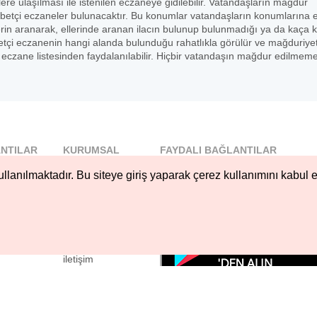
elere ulaşılması ile istenilen eczaneye gidilebilir. Vatandaşların mağdur
betçi eczaneler bulunacaktır. Bu konumlar vatandaşların konumlarına 
erin aranarak, ellerinde aranan ilacın bulunup bulunmadığı ya da kaça 
 nöbetçi eczanenin hangi alanda bulunduğu rahatlıkla görülür ve mağduriye
czane listesinden faydalanılabilir. Hiçbir vatandaşın mağdur edilmeme
NTILAR
KURUMSAL
FAYDALI BAĞLANTILAR
l
Blog
llanılmaktadır. Bu siteye giriş yaparak çerez kullanımını kabul e
..
Hakkımızda
Nöbetçi...
Çerez Kullanımı
öbetçi...
Gizlilik
Sözleşmesi
iletişim