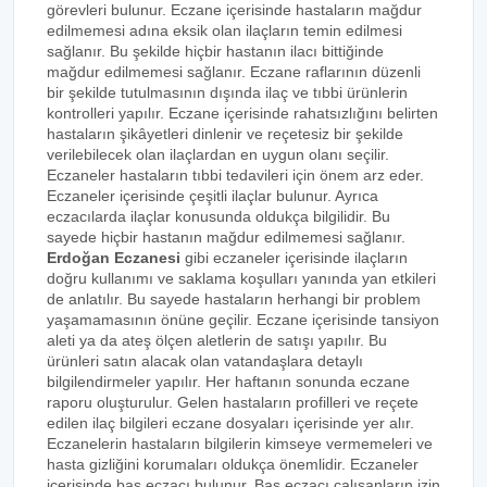
görevleri bulunur. Eczane içerisinde hastaların mağdur
edilmemesi adına eksik olan ilaçların temin edilmesi
sağlanır. Bu şekilde hiçbir hastanın ilacı bittiğinde
mağdur edilmemesi sağlanır. Eczane raflarının düzenli
bir şekilde tutulmasının dışında ilaç ve tıbbi ürünlerin
kontrolleri yapılır. Eczane içerisinde rahatsızlığını belirten
hastaların şikâyetleri dinlenir ve reçetesiz bir şekilde
verilebilecek olan ilaçlardan en uygun olanı seçilir.
Eczaneler hastaların tıbbi tedavileri için önem arz eder.
Eczaneler içerisinde çeşitli ilaçlar bulunur. Ayrıca
eczacılarda ilaçlar konusunda oldukça bilgilidir. Bu
sayede hiçbir hastanın mağdur edilmemesi sağlanır.
Erdoğan Eczanesi
gibi eczaneler içerisinde ilaçların
doğru kullanımı ve saklama koşulları yanında yan etkileri
de anlatılır. Bu sayede hastaların herhangi bir problem
yaşamamasının önüne geçilir. Eczane içerisinde tansiyon
aleti ya da ateş ölçen aletlerin de satışı yapılır. Bu
ürünleri satın alacak olan vatandaşlara detaylı
bilgilendirmeler yapılır. Her haftanın sonunda eczane
raporu oluşturulur. Gelen hastaların profilleri ve reçete
edilen ilaç bilgileri eczane dosyaları içerisinde yer alır.
Eczanelerin hastaların bilgilerin kimseye vermemeleri ve
hasta gizliğini korumaları oldukça önemlidir. Eczaneler
içerisinde baş eczacı bulunur. Baş eczacı çalışanların izin