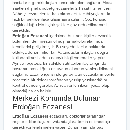
hastaların gerekli ilaçları temin etmeleri sağlanır. Mesai
saatleri dışında nöbetçi eczaneler 24 saat hizmet verir.
Nöbetçi eczaneler ile hastaların acil ilaç ihtiyaçlarında
hızlı bir şekilde ilaca ulaşması sağlanır. Söz konusu
sağlık olduğu için hiçbir şekilde göz ardı edilmemesi
gereklidir.
Erdoğan Eczanesi
içerisinde bulunan kişiler eczacılık
bölümlerinden mezun olmuş farmakoloji alanında
kendilerini geliştirmiştir. Bu sayede ilaçlar hakkında
oldukça donanımlıdırlar. Vatandaşların ilaçları doğru
kullanabilmesi adına detaylı bilgilendirmeler yapılır.
Ayrıca reçetesiz bir şekilde satılabilen ilaçlar için de
hastanın hastalığına en uygun olanının yönlendirilmesi
sağlanır. Eczane içerisinde görev alan eczacıların verilen
reçetenin bir doktor tarafından yazılıp yazılmadığını
kontrol etmesi gerekir. Ayrıca verilen ilacın yasal olup
olmadığına da bakılır.
Merkezi Konumda Bulunan
Erdoğan Eczanesi
Erdoğan Eczanesi
eczacıları, doktorlar tarafından
reçete edilen ilaçların vatandaşlara temin edilmesi için
gerekli yönlendirmeleri yapar. Bunun yanında bazı