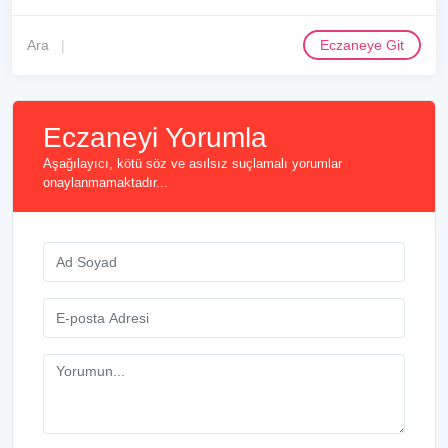
Ara
Eczaneye Git
Eczaneyi Yorumla
Aşağılayıcı, kötü söz ve asılsız suçlamalı yorumlar
onaylanmamaktadır...