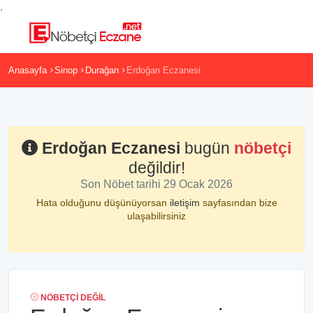
,
Anasayfa
Sinop
Durağan
Erdoğan Eczanesi
Erdoğan Eczanesi
bugün
nöbetçi
değildir!
Son Nöbet tarihi 29 Ocak 2026
Hata olduğunu düşünüyorsan
iletişim
sayfasından bize
ulaşabilirsiniz
NÖBETÇI DEĞIL