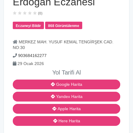
Erdoğan Eczanesi
(0)
Eczaneyi Bildir
868 Görüntülenme
MERKEZ MAH. YUSUF KEMAL TENGİRŞEK CAD.
NO:30
903684162277
29 Ocak 2026
Yol Tarifi Al
Google Harita
Yandex Harita
Apple Harita
Here Harita