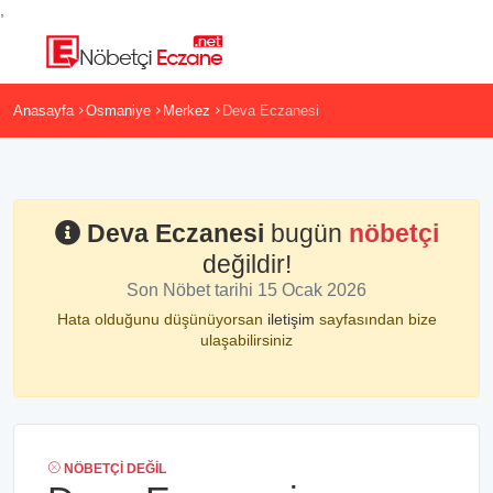
,
Anasayfa
Osmaniye
Merkez
Deva Eczanesi
Deva Eczanesi
bugün
nöbetçi
değildir!
Son Nöbet tarihi 15 Ocak 2026
Hata olduğunu düşünüyorsan
iletişim
sayfasından bize
ulaşabilirsiniz
NÖBETÇI DEĞIL