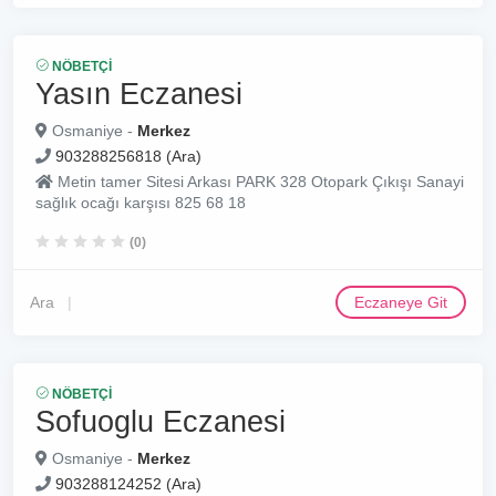
NÖBETÇI
Yasın Eczanesi
Osmaniye -
Merkez
903288256818 (Ara)
Metin tamer Sitesi Arkası PARK 328 Otopark Çıkışı Sanayi
sağlık ocağı karşısı 825 68 18
(0)
Ara
Eczaneye Git
NÖBETÇI
Sofuoglu Eczanesi
Osmaniye -
Merkez
903288124252 (Ara)