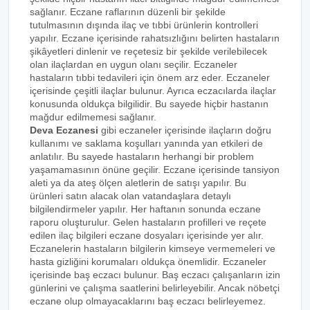
sağlanır. Eczane raflarının düzenli bir şekilde
tutulmasının dışında ilaç ve tıbbi ürünlerin kontrolleri
yapılır. Eczane içerisinde rahatsızlığını belirten hastaların
şikâyetleri dinlenir ve reçetesiz bir şekilde verilebilecek
olan ilaçlardan en uygun olanı seçilir. Eczaneler
hastaların tıbbi tedavileri için önem arz eder. Eczaneler
içerisinde çeşitli ilaçlar bulunur. Ayrıca eczacılarda ilaçlar
konusunda oldukça bilgilidir. Bu sayede hiçbir hastanın
mağdur edilmemesi sağlanır.
Deva Eczanesi
gibi eczaneler içerisinde ilaçların doğru
kullanımı ve saklama koşulları yanında yan etkileri de
anlatılır. Bu sayede hastaların herhangi bir problem
yaşamamasının önüne geçilir. Eczane içerisinde tansiyon
aleti ya da ateş ölçen aletlerin de satışı yapılır. Bu
ürünleri satın alacak olan vatandaşlara detaylı
bilgilendirmeler yapılır. Her haftanın sonunda eczane
raporu oluşturulur. Gelen hastaların profilleri ve reçete
edilen ilaç bilgileri eczane dosyaları içerisinde yer alır.
Eczanelerin hastaların bilgilerin kimseye vermemeleri ve
hasta gizliğini korumaları oldukça önemlidir. Eczaneler
içerisinde baş eczacı bulunur. Baş eczacı çalışanların izin
günlerini ve çalışma saatlerini belirleyebilir. Ancak nöbetçi
eczane olup olmayacaklarını baş eczacı belirleyemez.