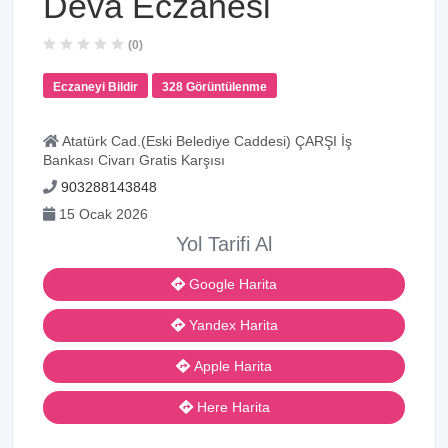
Deva Eczanesi
(0)
Eczaneyi Bildir
328 Görüntülenme
Atatürk Cad.(Eski Belediye Caddesi) ÇARŞI İş
Bankası Civarı Gratis Karşısı
903288143848
15 Ocak 2026
Yol Tarifi Al
Google Harita
Yandex Harita
Apple Harita
Here Harita