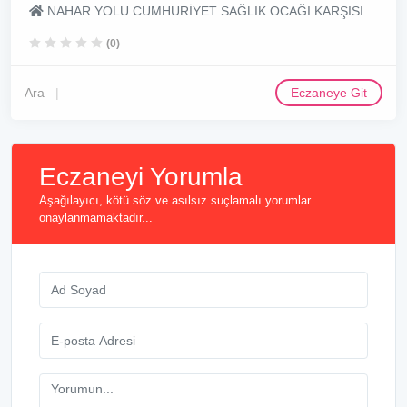
NAHAR YOLU CUMHURİYET SAĞLIK OCAĞI KARŞISI
(0)
Ara
Eczaneye Git
Eczaneyi Yorumla
Aşağılayıcı, kötü söz ve asılsız suçlamalı yorumlar
onaylanmamaktadır...