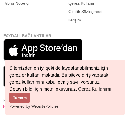
Kıbrıs Nöbetçi...
Çerez Kullanımı
Gizlilik Sözleşmesi
iletişim
FAYDALI BAĞLANTILAR
Sitemizden en iyi şekilde faydalanabilmeniz için
çerezler kullanılmaktadır. Bu siteye giriş yaparak
çerez kullanımını kabul etmiş sayılıyorsunuz.
Detaylı bilgi için metni okuyunuz.
Çerez Kullanımı
Tamam
HIZLI İLETIŞIM
info@nobetcieczane.net
Powered by WebsitePolicies
BIZI TAKIP EDIN