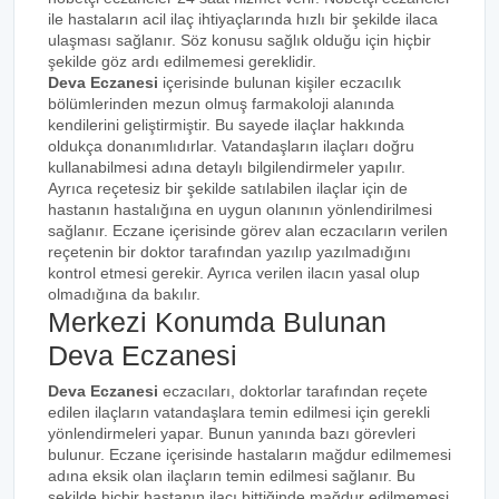
ile hastaların acil ilaç ihtiyaçlarında hızlı bir şekilde ilaca
ulaşması sağlanır. Söz konusu sağlık olduğu için hiçbir
şekilde göz ardı edilmemesi gereklidir.
Deva Eczanesi
içerisinde bulunan kişiler eczacılık
bölümlerinden mezun olmuş farmakoloji alanında
kendilerini geliştirmiştir. Bu sayede ilaçlar hakkında
oldukça donanımlıdırlar. Vatandaşların ilaçları doğru
kullanabilmesi adına detaylı bilgilendirmeler yapılır.
Ayrıca reçetesiz bir şekilde satılabilen ilaçlar için de
hastanın hastalığına en uygun olanının yönlendirilmesi
sağlanır. Eczane içerisinde görev alan eczacıların verilen
reçetenin bir doktor tarafından yazılıp yazılmadığını
kontrol etmesi gerekir. Ayrıca verilen ilacın yasal olup
olmadığına da bakılır.
Merkezi Konumda Bulunan
Deva Eczanesi
Deva Eczanesi
eczacıları, doktorlar tarafından reçete
edilen ilaçların vatandaşlara temin edilmesi için gerekli
yönlendirmeleri yapar. Bunun yanında bazı görevleri
bulunur. Eczane içerisinde hastaların mağdur edilmemesi
adına eksik olan ilaçların temin edilmesi sağlanır. Bu
şekilde hiçbir hastanın ilacı bittiğinde mağdur edilmemesi