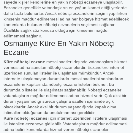
sayede kişiler kendilerine en yakın nöbetçi eczaneye ulaşılabilir.
Eczaneler genellikle vatandaşların en yoğun ikamet ettiği yerlerde
daha fazla bulunurlar. Ancak nöbetçi eczanelerin seçimi yapılırken
kimsenin mağdur edilmemesi adına her bölgeye hizmet edebilecek
konumlarda bulunan nöbetçi eczanelerin seçilmesi sağlanır.
Özellikle sağlık söz konusu olduğu için kimsenin mağdur
edilmemesi sağlanır.
Osmaniye Küre En Yakın Nöbetçi
Eczane
Küre nöbetçi eczane
mesai saatleri dışında vatandaşlara hizmet
vermesi adına sunulan nöbetçi eczanelerdir. Eczanelere internet
üzerinden sunulan listeler ile ulaşılması mümkündür. Ancak
internete ulaşılamayan durumlarda mesai saatlerini sonlandıran
eczanelerin kapılarında nöbetçi eczane listeleri bulunur. Bu
durumda o listeler ile ulaşılması sağlanabilir. Nöbetçi eczaneler
vatandaşların mağdur edilmemesi adına hizmet verir. Çok aksi bir
durum yaşanmadığı sürece çalışma saatleri içerisinde açık
olacaklardır. Ancak aksi bir durum yaşandığında kapalı olma
ihtimalleri olduğunun da unutulmaması gereklidir.
Küre nöbetçi eczanesi
için internet üzerinden listelere ulaşılması
ile istenilen eczaneye gidilebilir. Vatandaşların mağdur edilmemesi
adına belirli konumlarda hizmet veren nöbetçi eczaneler