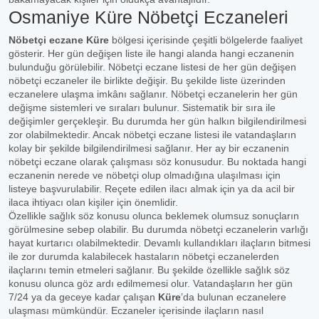
Osmaniye Küre Nöbetçi Eczaneleri
Nöbetçi eczane Küre
bölgesi içerisinde çeşitli bölgelerde faaliyet
gösterir. Her gün değişen liste ile hangi alanda hangi eczanenin
bulunduğu görülebilir. Nöbetçi eczane listesi de her gün değişen
nöbetçi eczaneler ile birlikte değişir. Bu şekilde liste üzerinden
eczanelere ulaşma imkânı sağlanır. Nöbetçi eczanelerin her gün
değişme sistemleri ve sıraları bulunur. Sistematik bir sıra ile
değişimler gerçekleşir. Bu durumda her gün halkın bilgilendirilmesi
zor olabilmektedir. Ancak nöbetçi eczane listesi ile vatandaşların
kolay bir şekilde bilgilendirilmesi sağlanır. Her ay bir eczanenin
nöbetçi eczane olarak çalışması söz konusudur. Bu noktada hangi
eczanenin nerede ve nöbetçi olup olmadığına ulaşılması için
listeye başvurulabilir. Reçete edilen ilacı almak için ya da acil bir
ilaca ihtiyacı olan kişiler için önemlidir.
Özellikle sağlık söz konusu olunca beklemek olumsuz sonuçların
görülmesine sebep olabilir. Bu durumda nöbetçi eczanelerin varlığı
hayat kurtarıcı olabilmektedir. Devamlı kullandıkları ilaçların bitmesi
ile zor durumda kalabilecek hastaların nöbetçi eczanelerden
ilaçlarını temin etmeleri sağlanır. Bu şekilde özellikle sağlık söz
konusu olunca göz ardı edilmemesi olur. Vatandaşların her gün
7/24 ya da geceye kadar çalışan
Küre
’da bulunan eczanelere
ulaşması mümkündür. Eczaneler içerisinde ilaçların nasıl