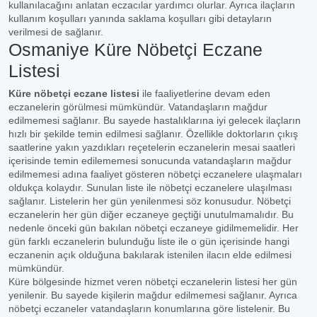
kullanılacağını anlatan eczacılar yardımcı olurlar. Ayrıca ilaçların
kullanım koşulları yanında saklama koşulları gibi detayların
verilmesi de sağlanır.
Osmaniye Küre Nöbetçi Eczane
Listesi
Küre nöbetçi eczane listesi
ile faaliyetlerine devam eden
eczanelerin görülmesi mümkündür. Vatandaşların mağdur
edilmemesi sağlanır. Bu sayede hastalıklarına iyi gelecek ilaçların
hızlı bir şekilde temin edilmesi sağlanır. Özellikle doktorların çıkış
saatlerine yakın yazdıkları reçetelerin eczanelerin mesai saatleri
içerisinde temin edilememesi sonucunda vatandaşların mağdur
edilmemesi adına faaliyet gösteren nöbetçi eczanelere ulaşmaları
oldukça kolaydır. Sunulan liste ile nöbetçi eczanelere ulaşılması
sağlanır. Listelerin her gün yenilenmesi söz konusudur. Nöbetçi
eczanelerin her gün diğer eczaneye geçtiği unutulmamalıdır. Bu
nedenle önceki gün bakılan nöbetçi eczaneye gidilmemelidir. Her
gün farklı eczanelerin bulunduğu liste ile o gün içerisinde hangi
eczanenin açık olduğuna bakılarak istenilen ilacın elde edilmesi
mümkündür.
Küre bölgesinde hizmet veren nöbetçi eczanelerin listesi her gün
yenilenir. Bu sayede kişilerin mağdur edilmemesi sağlanır. Ayrıca
nöbetçi eczaneler vatandaşların konumlarına göre listelenir. Bu