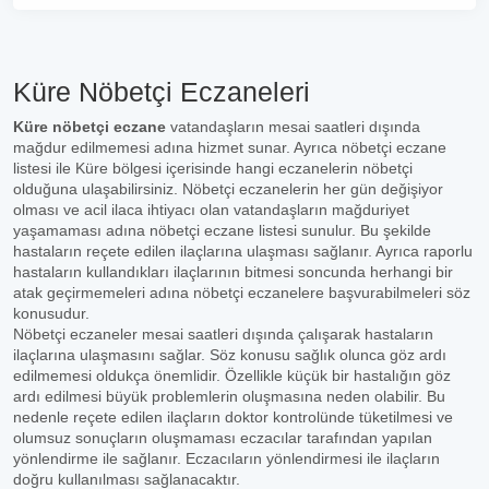
Küre Nöbetçi Eczaneleri
Küre nöbetçi eczane
vatandaşların mesai saatleri dışında
mağdur edilmemesi adına hizmet sunar. Ayrıca nöbetçi eczane
listesi ile Küre bölgesi içerisinde hangi eczanelerin nöbetçi
olduğuna ulaşabilirsiniz. Nöbetçi eczanelerin her gün değişiyor
olması ve acil ilaca ihtiyacı olan vatandaşların mağduriyet
yaşamaması adına nöbetçi eczane listesi sunulur. Bu şekilde
hastaların reçete edilen ilaçlarına ulaşması sağlanır. Ayrıca raporlu
hastaların kullandıkları ilaçlarının bitmesi soncunda herhangi bir
atak geçirmemeleri adına nöbetçi eczanelere başvurabilmeleri söz
konusudur.
Nöbetçi eczaneler mesai saatleri dışında çalışarak hastaların
ilaçlarına ulaşmasını sağlar. Söz konusu sağlık olunca göz ardı
edilmemesi oldukça önemlidir. Özellikle küçük bir hastalığın göz
ardı edilmesi büyük problemlerin oluşmasına neden olabilir. Bu
nedenle reçete edilen ilaçların doktor kontrolünde tüketilmesi ve
olumsuz sonuçların oluşmaması eczacılar tarafından yapılan
yönlendirme ile sağlanır. Eczacıların yönlendirmesi ile ilaçların
doğru kullanılması sağlanacaktır.