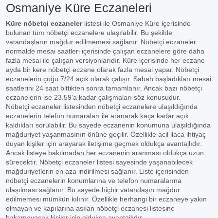
Osmaniye Küre Eczaneleri
Küre nöbetçi eczaneler
listesi ile Osmaniye Küre içerisinde
bulunan tüm nöbetçi eczanelere ulaşılabilir. Bu şekilde
vatandaşların mağdur edilmemesi sağlanır. Nöbetçi eczaneler
normalde mesai saatleri içerisinde çalışan eczanelere göre daha
fazla mesai ile çalışan versiyonlarıdır. Küre içerisinde her eczane
ayda bir kere nöbetçi eczane olarak fazla mesai yapar. Nöbetçi
eczanelerin çoğu 7/24 açık olarak çalışır. Sabah başladıkları mesai
saatlerini 24 saat bittikten sonra tamamlanır. Ancak bazı nöbetçi
eczanelerin ise 23.59’a kadar çalışmaları söz konusudur.
Nöbetçi eczaneler listesinden nöbetçi eczanelere ulaşıldığında
eczanelerin telefon numaraları ile aranarak kaça kadar açık
kaldıkları sorulabilir. Bu sayede eczanenin konumuna ulaşıldığında
mağduriyet yaşanmasının önüne geçilir. Özellikle acil ilaca ihtiyaç
duyan kişiler için arayarak iletişime geçmek oldukça avantajlıdır.
Ancak listeye bakılmadan her eczanenin aranması oldukça uzun
sürecektir. Nöbetçi eczaneler listesi sayesinde yaşanabilecek
mağduriyetlerin en aza indirilmesi sağlanır. Liste içerisinden
nöbetçi eczanelerin konumlarına ve telefon numaralarına
ulaşılması sağlanır. Bu sayede hiçbir vatandaşın mağdur
edilmemesi mümkün kılınır. Özellikle herhangi bir eczaneye yakın
olmayan ve kapılarına asılan nöbetçi eczanesi listesine
bakamayacak kişiler için oldukça avantajlıdır.