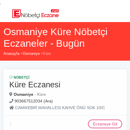
,
Osmaniye Küre Nöbetçi
Eczaneler - Bugün
Anasayfa
Osmaniye
Küre
NÖBETÇI
Küre Eczanesi
Osmaniye
- Küre
903667512034 (Ara)
CAMIKEBIR MAHALLESI KAHVE ÖNÜ SOK 10/C
Eczaneye Git