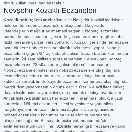
doğru kullanılması sağlanacaktır.
Nevşehir Kozakli Eczaneleri
Kozakli nöbetçi eczaneler
listesi ile Nevşehir Kozakli içerisinde
bulunan tüm nöbetçi eczanelere ulaşılabilir. Bu şekilde
vatandaşların mağdur edilmemesi sağlanır. Nöbetçi eczaneler
normalde mesai saatleri içerisinde çalışan eczanelere göre daha
fazla mesai ile çalışan versiyonlarıdır. Kozakli içerisinde her eczane
ayda bir kere nöbetçi eczane olarak fazla mesai yapar. Nöbetçi
eczanelerin çoğu 7/24 açık olarak çalışır. Sabah başladıkları mesai
saatlerini 24 saat bittikten sonra tamamlanır. Ancak bazı nöbetçi
eczanelerin ise 23.59’a kadar çalışmaları söz konusudur.
Nöbetçi eczaneler listesinden nöbetçi eczanelere ulaşıldığında
eczanelerin telefon numaraları ile aranarak kaça kadar açık
kaldıkları sorulabilir. Bu sayede eczanenin konumuna ulaşıldığında
mağduriyet yaşanmasının önüne geçilir. Özellikle acil ilaca ihtiyaç
duyan kişiler için arayarak iletişime geçmek oldukça avantajlıdır.
Ancak listeye bakılmadan her eczanenin aranması oldukça uzun
sürecektir. Nöbetçi eczaneler listesi sayesinde yaşanabilecek
mağduriyetlerin en aza indirilmesi sağlanır. Liste içerisinden
nöbetçi eczanelerin konumlarına ve telefon numaralarına
ulaşılması sağlanır. Bu sayede hiçbir vatandaşın mağdur
edilmemesi mümkün kılınır. Özellikle herhangi bir eczaneye yakın
olmayan ve kapılarına asılan nöbetçi eczanesi listesine