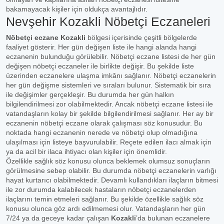
bakamayacak kişiler için oldukça avantajlıdır.
Nevşehir Kozakli Nöbetçi Eczaneleri
Nöbetçi eczane Kozakli
bölgesi içerisinde çeşitli bölgelerde
faaliyet gösterir. Her gün değişen liste ile hangi alanda hangi
eczanenin bulunduğu görülebilir. Nöbetçi eczane listesi de her gün
değişen nöbetçi eczaneler ile birlikte değişir. Bu şekilde liste
üzerinden eczanelere ulaşma imkânı sağlanır. Nöbetçi eczanelerin
her gün değişme sistemleri ve sıraları bulunur. Sistematik bir sıra
ile değişimler gerçekleşir. Bu durumda her gün halkın
bilgilendirilmesi zor olabilmektedir. Ancak nöbetçi eczane listesi ile
vatandaşların kolay bir şekilde bilgilendirilmesi sağlanır. Her ay bir
eczanenin nöbetçi eczane olarak çalışması söz konusudur. Bu
noktada hangi eczanenin nerede ve nöbetçi olup olmadığına
ulaşılması için listeye başvurulabilir. Reçete edilen ilacı almak için
ya da acil bir ilaca ihtiyacı olan kişiler için önemlidir.
Özellikle sağlık söz konusu olunca beklemek olumsuz sonuçların
görülmesine sebep olabilir. Bu durumda nöbetçi eczanelerin varlığı
hayat kurtarıcı olabilmektedir. Devamlı kullandıkları ilaçların bitmesi
ile zor durumda kalabilecek hastaların nöbetçi eczanelerden
ilaçlarını temin etmeleri sağlanır. Bu şekilde özellikle sağlık söz
konusu olunca göz ardı edilmemesi olur. Vatandaşların her gün
7/24 ya da geceye kadar çalışan
Kozakli
’da bulunan eczanelere