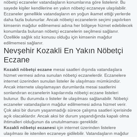
nöbetçi eczaneler vatandaşların konumlarına göre listelenir. Bu
sayede kişiler kendilerine en yakın nöbetçi eczaneye ulaşılabilir.
Eczaneler genellikle vatandaşların en yoğun ikamet ettiği yerlerde
daha fazla bulunurlar. Ancak nöbetçi eczanelerin seçimi yapılırken
kimsenin mağdur edilmemesi adına her bölgeye hizmet edebilecek
konumlarda bulunan nöbetçi eczanelerin seçilmesi sağlanır.
Özellikle sağlık söz konusu olduğu için kimsenin mağdur
edilmemesi sağlanır.
Nevşehir Kozakli En Yakın Nöbetçi
Eczane
Kozakli nöbetçi eczane
mesai saatleri dışında vatandaşlara
hizmet vermesi adına sunulan nöbetçi eczanelerdir. Eczanelere
internet üzerinden sunulan listeler ile ulaşılması mümkündür.
Ancak internete ulaşılamayan durumlarda mesai saatlerini
sonlandıran eczanelerin kapılarında nöbetçi eczane listeleri
bulunur. Bu durumda o listeler ile ulaşılması sağlanabilir. Nöbetçi
eczaneler vatandaşların mağdur edilmemesi adına hizmet verir.
Çok aksi bir durum yaşanmadığı sürece çalışma saatleri içerisinde
açık olacaklardır. Ancak aksi bir durum yaşandığında kapalı olma
ihtimalleri olduğunun da unutulmaması gereklidir.
Kozakli nöbetçi eczanesi
için internet üzerinden listelere
ulaşılması ile istenilen eczaneye gidilebilir. Vatandaşların mağdur