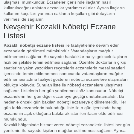
ulaşması mümkündür. Eczaneler içerisinde ilaçların nasıl
kullanılacağını anlatan eczacılar yardımcı olurlar. Ayrıca ilaçların
kullanım koşulları yanında saklama koşulları gibi detayların
verilmesi de sağlanır.
Nevşehir Kozakli Nöbetçi Eczane
Listesi
Kozakli nöbetçi eczane listesi
ile faaliyetlerine devam eden
eczanelerin görülmesi mümkündür. Vatandaşların mağdur
edilmemesi sağlanır. Bu sayede hastalıklarına iyi gelecek ilaçların
hızlı bir şekilde temin edilmesi sağlanır. Özellikle doktorların çıkış
saatlerine yakın yazdıkları reçetelerin eczanelerin mesai saatleri
içerisinde temin edilememesi sonucunda vatandaşların mağdur
edilmemesi adına faaliyet gösteren nöbetçi eczanelere ulaşmaları
oldukça kolaydır. Sunulan liste ile nöbetçi eczanelere ulaşılması
sağlanır. Listelerin her gün yenilenmesi söz konusudur. Nöbetçi
eczanelerin her gün diğer eczaneye geçtiği unutulmamalıdır. Bu
nedenle önceki gün bakılan nöbetçi eczaneye gidilmemelidir. Her
gün farklı eczanelerin bulunduğu liste ile o gün içerisinde hangi
eczanenin açık olduğuna bakılarak istenilen ilacın elde edilmesi
mümkündür.
Kozakli bölgesinde hizmet veren nöbetçi eczanelerin listesi her gün
yenilenir. Bu sayede kişilerin mağdur edilmemesi sağlanır. Ayrıca