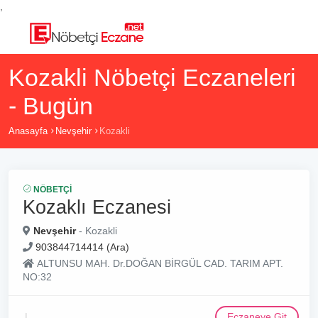
,
Kozakli Nöbetçi Eczaneleri
- Bugün
Anasayfa
Nevşehir
Kozakli
NÖBETÇI
Kozaklı Eczanesi
Nevşehir
- Kozakli
903844714414 (Ara)
ALTUNSU MAH. Dr.DOĞAN BİRGÜL CAD. TARIM APT.
NO:32
Eczaneye Git