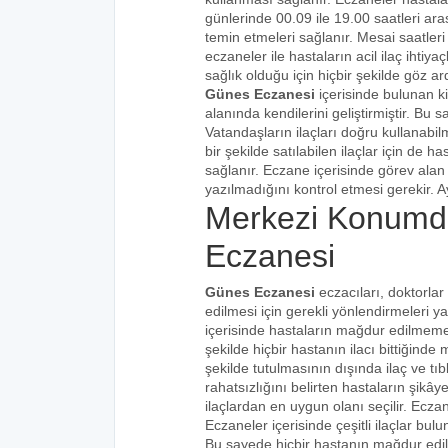
günlerinde 00.09 ile 19.00 saatleri aras
temin etmeleri sağlanır. Mesai saatleri
eczaneler ile hastaların acil ilaç ihtiy
sağlık olduğu için hiçbir şekilde göz ar
Günes Eczanesi
içerisinde bulunan k
alanında kendilerini geliştirmiştir. Bu
Vatandaşların ilaçları doğru kullanabilm
bir şekilde satılabilen ilaçlar için de 
sağlanır. Eczane içerisinde görev alan 
yazılmadığını kontrol etmesi gerekir. Ay
Merkezi Konumd
Eczanesi
Günes Eczanesi
eczacıları, doktorlar
edilmesi için gerekli yönlendirmeleri 
içerisinde hastaların mağdur edilmemes
şekilde hiçbir hastanın ilacı bittiğind
şekilde tutulmasının dışında ilaç ve tıbb
rahatsızlığını belirten hastaların şikâye
ilaçlardan en uygun olanı seçilir. Eczan
Eczaneler içerisinde çeşitli ilaçlar bulu
Bu sayede hiçbir hastanın mağdur edi