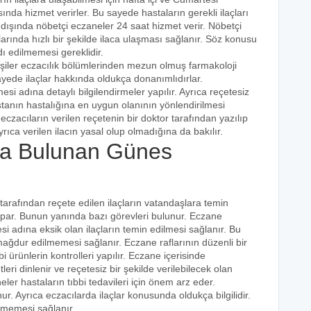
ında hizmet verirler. Bu sayede hastaların gerekli ilaçları
 dışında nöbetçi eczaneler 24 saat hizmet verir. Nöbetçi
açlarında hızlı bir şekilde ilaca ulaşması sağlanır. Söz konusu
dı edilmemesi gereklidir.
işiler eczacılık bölümlerinden mezun olmuş farmakoloji
 sayede ilaçlar hakkında oldukça donanımlıdırlar.
esi adına detaylı bilgilendirmeler yapılır. Ayrıca reçetesiz
hastanın hastalığına en uygun olanının yönlendirilmesi
eczacıların verilen reçetenin bir doktor tarafından yazılıp
rıca verilen ilacın yasal olup olmadığına da bakılır.
a Bulunan Günes
 tarafından reçete edilen ilaçların vatandaşlara temin
yapar. Bunun yanında bazı görevleri bulunur. Eczane
i adına eksik olan ilaçların temin edilmesi sağlanır. Bu
e mağdur edilmemesi sağlanır. Eczane raflarının düzenli bir
i ürünlerin kontrolleri yapılır. Eczane içerisinde
tleri dinlenir ve reçetesiz bir şekilde verilebilecek olan
eler hastaların tıbbi tedavileri için önem arz eder.
nur. Ayrıca eczacılarda ilaçlar konusunda oldukça bilgilidir.
lmemesi sağlanır.