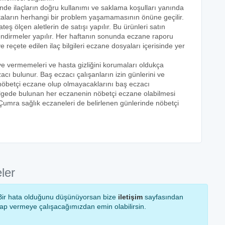
inde ilaçların doğru kullanımı ve saklama koşulları yanında
astaların herhangi bir problem yaşamamasının önüne geçilir.
teş ölçen aletlerin de satışı yapılır. Bu ürünleri satın
lendirmeler yapılır. Her haftanın sonunda eczane raporu
ve reçete edilen ilaç bilgileri eczane dosyaları içerisinde yer
eye vermemeleri ve hasta gizliğini korumaları oldukça
acı bulunur. Baş eczacı çalışanların izin günlerini ve
k nöbetçi eczane olup olmayacaklarını baş eczacı
bölgede bulunan her eczanenin nöbetçi eczane olabilmesi
 Çumra sağlık eczaneleri de belirlenen günlerinde nöbetçi
ler
! Bir hata olduğunu düşünüyorsan bize
iletişim
sayfasından
vap vermeye çalışacağımızdan emin olabilirsin.