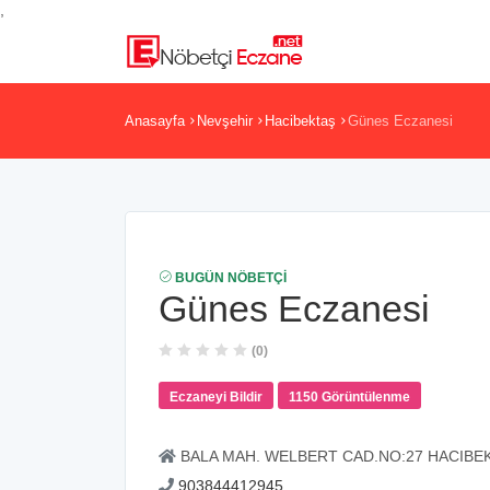
,
Anasayfa
Nevşehir
Hacibektaş
Günes Eczanesi
BUGÜN NÖBETÇI
Günes Eczanesi
(0)
Eczaneyi Bildir
1150 Görüntülenme
BALA MAH. WELBERT CAD.NO:27 HACIBE
903844412945