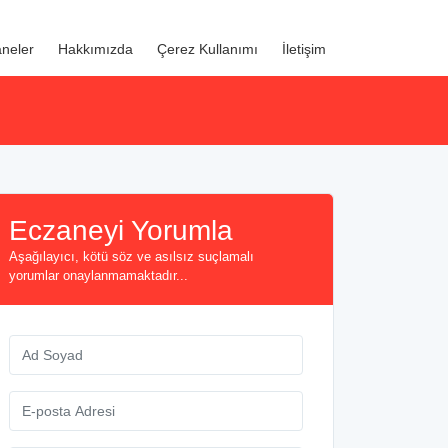
neler
Hakkımızda
Çerez Kullanımı
İletişim
Eczaneyi Yorumla
Aşağılayıcı, kötü söz ve asılsız suçlamalı
yorumlar onaylanmamaktadır...