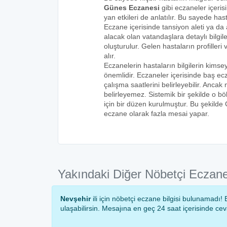
Günes Eczanesi
gibi eczaneler içeris
yan etkileri de anlatılır. Bu sayede h
Eczane içerisinde tansiyon aleti ya da a
alacak olan vatandaşlara detaylı bilgi
oluşturulur. Gelen hastaların profilleri 
alır.
Eczanelerin hastaların bilgilerin kims
önemlidir. Eczaneler içerisinde baş ecz
çalışma saatlerini belirleyebilir. Anca
belirleyemez. Sistemik bir şekilde o 
için bir düzen kurulmuştur. Bu şekilde
eczane olarak fazla mesai yapar.
Yakındaki Diğer Nöbetçi Eczane
Nevşehir
ili için nöbetçi eczane bilgisi bulunamadı
ulaşabilirsin. Mesajına en geç 24 saat içerisinde ce