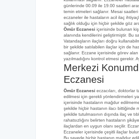
günlerinde 00.09 ile 19.00 saatleri aras
temin etmeleri sağlanır. Mesai saatleri
eczaneler ile hastaların acil ilaç ihtiy
sağlık olduğu için hiçbir şekilde göz ar
Ömür Eczanesi
içerisinde bulunan kiş
alanında kendilerini geliştirmiştir. Bu
Vatandaşların ilaçları doğru kullanabilm
bir şekilde satılabilen ilaçlar için de 
sağlanır. Eczane içerisinde görev alan 
yazılmadığını kontrol etmesi gerekir. Ay
Merkezi Konumd
Eczanesi
Ömür Eczanesi
eczacıları, doktorlar 
edilmesi için gerekli yönlendirmeleri 
içerisinde hastaların mağdur edilmemes
şekilde hiçbir hastanın ilacı bittiğind
şekilde tutulmasının dışında ilaç ve tıbb
rahatsızlığını belirten hastaların şikâye
ilaçlardan en uygun olanı seçilir. Eczan
Eczaneler içerisinde çeşitli ilaçlar bulu
Bu sayede hiçbir hastanın mağdur edi