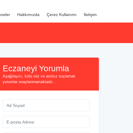
neler
Hakkımızda
Çerez Kullanımı
İletişim
Eczaneyi Yorumla
Aşağılayıcı, kötü söz ve asılsız suçlamalı
yorumlar onaylanmamaktadır...