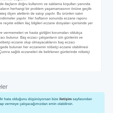
nde ilaçların doğru kullanımı ve saklama koşulları yanında
astaların herhangi bir problem yaşamamasının önüne geçilir.
teş ölçen aletlerin de satışı yapılır. Bu ürünleri satın
lendirmeler yapılır. Her haftanın sonunda eczane raporu
ve reçete edilen ilaç bilgileri eczane dosyaları içerisinde yer
eye vermemeleri ve hasta gizliğini korumaları oldukça
acı bulunur. Baş eczacı çalışanların izin günlerini ve
k nöbetçi eczane olup olmayacaklarını baş eczacı
bölgede bulunan her eczanenin nöbetçi eczane olabilmesi
 Çumra sağlık eczaneleri de belirlenen günlerinde nöbetçi
ler
! Bir hata olduğunu düşünüyorsan bize
iletişim
sayfasından
vap vermeye çalışacağımızdan emin olabilirsin.