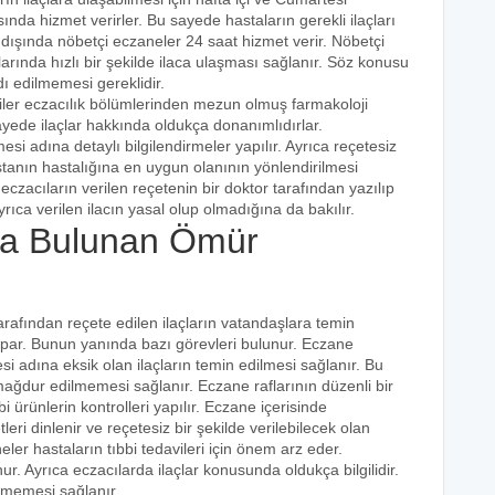
ında hizmet verirler. Bu sayede hastaların gerekli ilaçları
 dışında nöbetçi eczaneler 24 saat hizmet verir. Nöbetçi
açlarında hızlı bir şekilde ilaca ulaşması sağlanır. Söz konusu
dı edilmemesi gereklidir.
iler eczacılık bölümlerinden mezun olmuş farmakoloji
 sayede ilaçlar hakkında oldukça donanımlıdırlar.
esi adına detaylı bilgilendirmeler yapılır. Ayrıca reçetesiz
hastanın hastalığına en uygun olanının yönlendirilmesi
eczacıların verilen reçetenin bir doktor tarafından yazılıp
rıca verilen ilacın yasal olup olmadığına da bakılır.
a Bulunan Ömür
tarafından reçete edilen ilaçların vatandaşlara temin
yapar. Bunun yanında bazı görevleri bulunur. Eczane
i adına eksik olan ilaçların temin edilmesi sağlanır. Bu
e mağdur edilmemesi sağlanır. Eczane raflarının düzenli bir
i ürünlerin kontrolleri yapılır. Eczane içerisinde
tleri dinlenir ve reçetesiz bir şekilde verilebilecek olan
eler hastaların tıbbi tedavileri için önem arz eder.
nur. Ayrıca eczacılarda ilaçlar konusunda oldukça bilgilidir.
lmemesi sağlanır.