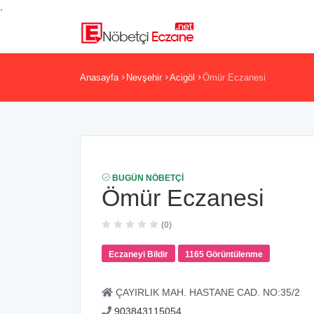
,
Anasayfa
Nevşehir
Acigöl
Ömür Eczanesi
BUGÜN NÖBETÇI
Ömür Eczanesi
(0)
Eczaneyi Bildir
1165 Görüntülenme
ÇAYIRLIK MAH. HASTANE CAD. NO:35/2
903843115054