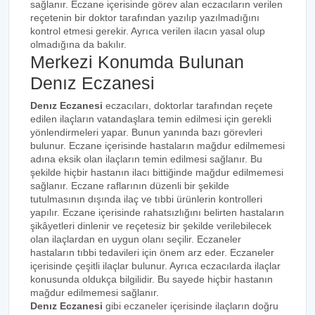
sağlanır. Eczane içerisinde görev alan eczacıların verilen
reçetenin bir doktor tarafından yazılıp yazılmadığını
kontrol etmesi gerekir. Ayrıca verilen ilacın yasal olup
olmadığına da bakılır.
Merkezi Konumda Bulunan
Denız Eczanesi
Denız Eczanesi
eczacıları, doktorlar tarafından reçete
edilen ilaçların vatandaşlara temin edilmesi için gerekli
yönlendirmeleri yapar. Bunun yanında bazı görevleri
bulunur. Eczane içerisinde hastaların mağdur edilmemesi
adına eksik olan ilaçların temin edilmesi sağlanır. Bu
şekilde hiçbir hastanın ilacı bittiğinde mağdur edilmemesi
sağlanır. Eczane raflarının düzenli bir şekilde
tutulmasının dışında ilaç ve tıbbi ürünlerin kontrolleri
yapılır. Eczane içerisinde rahatsızlığını belirten hastaların
şikâyetleri dinlenir ve reçetesiz bir şekilde verilebilecek
olan ilaçlardan en uygun olanı seçilir. Eczaneler
hastaların tıbbi tedavileri için önem arz eder. Eczaneler
içerisinde çeşitli ilaçlar bulunur. Ayrıca eczacılarda ilaçlar
konusunda oldukça bilgilidir. Bu sayede hiçbir hastanın
mağdur edilmemesi sağlanır.
Denız Eczanesi
gibi eczaneler içerisinde ilaçların doğru