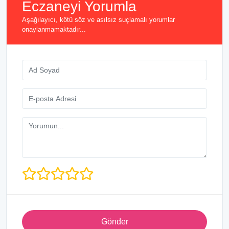
Eczaneyi Yorumla
Aşağılayıcı, kötü söz ve asılsız suçlamalı yorumlar
onaylanmamaktadır...
Gönder