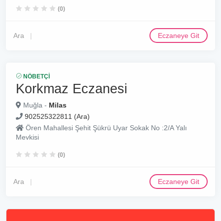
(0)
Ara
Eczaneye Git
NÖBETÇI
Korkmaz Eczanesi
Muğla -
Milas
902525322811 (Ara)
Ören Mahallesi Şehit Şükrü Uyar Sokak No :2/A Yalı
Mevkisi
(0)
Ara
Eczaneye Git