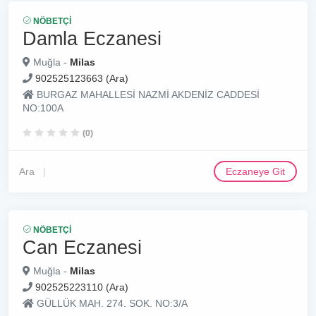
NÖBETÇI
Damla Eczanesi
Muğla -
Milas
902525123663 (Ara)
BURGAZ MAHALLESİ NAZMİ AKDENİZ CADDESİ
NO:100A
(0)
Ara
Eczaneye Git
NÖBETÇI
Can Eczanesi
Muğla -
Milas
902525223110 (Ara)
GÜLLÜK MAH. 274. SOK. NO:3/A