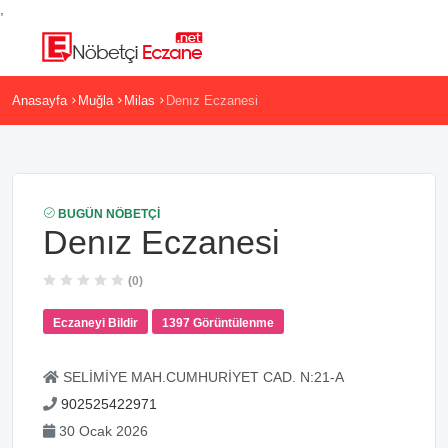
,
Anasayfa
Muğla
Milas
Denız Eczanesi
BUGÜN NÖBETÇI
Denız Eczanesi
(0)
Eczaneyi Bildir
1397 Görüntülenme
SELİMİYE MAH.CUMHURİYET CAD. N:21-A
902525422971
30 Ocak 2026