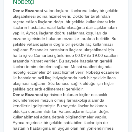
Nöbetçi
Denız Eczanesi
vatandaşların ilaçlarına kolay bir şekilde
ulaşabilmesi adına hizmet verir. Doktorlar tarafından
reçete edilen ilaçların doğru bir şekilde kullanılması için
ilaçların hastalara nasıl kullanılacağına dair açıklamaları
yapılır. Ayrıca ilaçların doğru saklanma koşulları da
eczane içerisinde bulunan eczacılar tarafına belirtilir. Bu
şekilde vatandaşların doğru bir şekilde ilaç kullanması
sağlanır. Eczaneler hastaların ilaçlara ulaşabilmesi için
hafta içi ve Cumartesi günlerinde 00.09 ile 19.00 saatleri
arasında hizmet verirler. Bu sayede hastaların gerekli
ilaçları temin etmeleri sağlanır. Mesai saatleri dışında
nöbetçi eczaneler 24 saat hizmet verir. Nöbetçi eczaneler
ile hastaların acil ilaç ihtiyaçlarında hızlı bir şekilde ilaca
ulaşması sağlanır. Söz konusu sağlık olduğu için hiçbir
şekilde göz ardı edilmemesi gereklidir.
Denız Eczanesi
içerisinde bulunan kişiler eczacılık
bölümlerinden mezun olmuş farmakoloji alanında
kendilerini geliştirmiştir. Bu sayede ilaçlar hakkında
oldukça donanımlıdırlar. Vatandaşların ilaçları doğru
kullanabilmesi adına detaylı bilgilendirmeler yapılır.
Ayrıca reçetesiz bir şekilde satılabilen ilaçlar için de
hastanın hastalığına en uygun olanının yönlendirilmesi