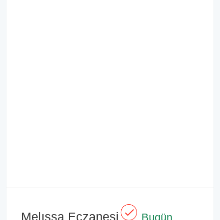
Melıssa Eczanesi
Bugün