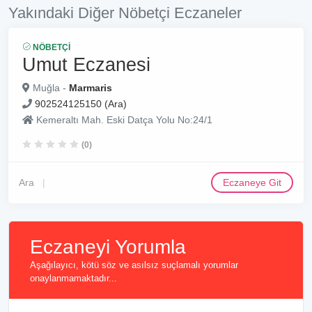
Yakındaki Diğer Nöbetçi Eczaneler
NÖBETÇI
Umut Eczanesi
Muğla -
Marmaris
902524125150 (Ara)
Kemeraltı Mah. Eski Datça Yolu No:24/1
(0)
Ara
Eczaneye Git
Eczaneyi Yorumla
Aşağılayıcı, kötü söz ve asılsız suçlamalı yorumlar
onaylanmamaktadır...