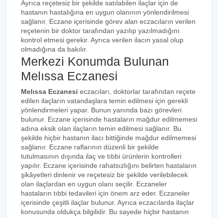
Ayrıca reçetesiz bir şekilde satılabilen ilaçlar için de
hastanın hastalığına en uygun olanının yönlendirilmesi
sağlanır. Eczane içerisinde görev alan eczacıların verilen
reçetenin bir doktor tarafından yazılıp yazılmadığını
kontrol etmesi gerekir. Ayrıca verilen ilacın yasal olup
olmadığına da bakılır.
Merkezi Konumda Bulunan
Melıssa Eczanesi
Melıssa Eczanesi
eczacıları, doktorlar tarafından reçete
edilen ilaçların vatandaşlara temin edilmesi için gerekli
yönlendirmeleri yapar. Bunun yanında bazı görevleri
bulunur. Eczane içerisinde hastaların mağdur edilmemesi
adına eksik olan ilaçların temin edilmesi sağlanır. Bu
şekilde hiçbir hastanın ilacı bittiğinde mağdur edilmemesi
sağlanır. Eczane raflarının düzenli bir şekilde
tutulmasının dışında ilaç ve tıbbi ürünlerin kontrolleri
yapılır. Eczane içerisinde rahatsızlığını belirten hastaların
şikâyetleri dinlenir ve reçetesiz bir şekilde verilebilecek
olan ilaçlardan en uygun olanı seçilir. Eczaneler
hastaların tıbbi tedavileri için önem arz eder. Eczaneler
içerisinde çeşitli ilaçlar bulunur. Ayrıca eczacılarda ilaçlar
konusunda oldukça bilgilidir. Bu sayede hiçbir hastanın