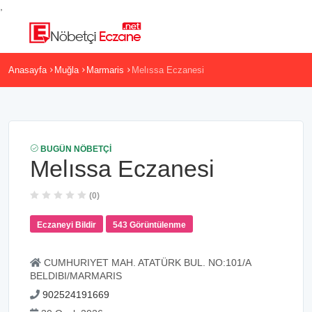
,
Anasayfa
Muğla
Marmaris
Melıssa Eczanesi
BUGÜN NÖBETÇI
Melıssa Eczanesi
(0)
Eczaneyi Bildir
543 Görüntülenme
CUMHURIYET MAH. ATATÜRK BUL. NO:101/A
BELDIBI/MARMARIS
902524191669