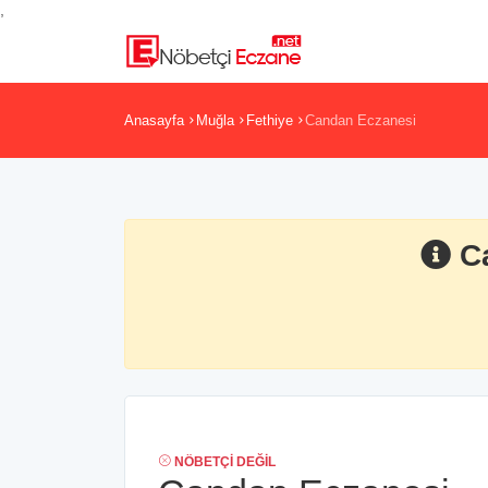
,
Anasayfa
Muğla
Fethiye
Candan Eczanesi
C
NÖBETÇI DEĞIL