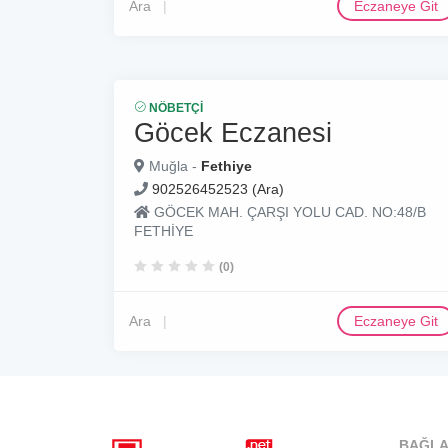
Ara
Eczaneye Git
NÖBETÇI
Göcek Eczanesi
Muğla -
Fethiye
902526452523 (Ara)
GÖCEK MAH. ÇARŞI YOLU CAD. NO:48/B
FETHİYE
(0)
Ara
Eczaneye Git
BAĞLA