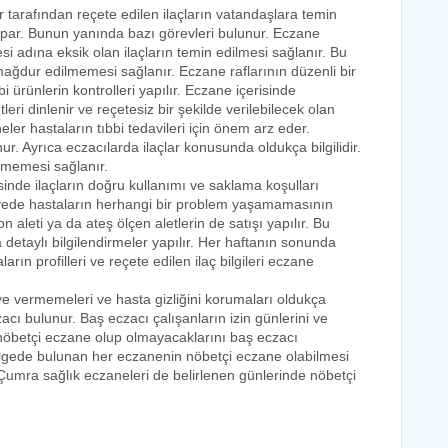
r tarafından reçete edilen ilaçların vatandaşlara temin
yapar. Bunun yanında bazı görevleri bulunur. Eczane
i adına eksik olan ilaçların temin edilmesi sağlanır. Bu
e mağdur edilmemesi sağlanır. Eczane raflarının düzenli bir
i ürünlerin kontrolleri yapılır. Eczane içerisinde
tleri dinlenir ve reçetesiz bir şekilde verilebilecek olan
eler hastaların tıbbi tedavileri için önem arz eder.
nur. Ayrıca eczacılarda ilaçlar konusunda oldukça bilgilidir.
lmemesi sağlanır.
sinde ilaçların doğru kullanımı ve saklama koşulları
 sayede hastaların herhangi bir problem yaşamamasının
n aleti ya da ateş ölçen aletlerin de satışı yapılır. Bu
 detaylı bilgilendirmeler yapılır. Her haftanın sonunda
rın profilleri ve reçete edilen ilaç bilgileri eczane
eye vermemeleri ve hasta gizliğini korumaları oldukça
acı bulunur. Baş eczacı çalışanların izin günlerini ve
k nöbetçi eczane olup olmayacaklarını baş eczacı
bölgede bulunan her eczanenin nöbetçi eczane olabilmesi
 Çumra sağlık eczaneleri de belirlenen günlerinde nöbetçi