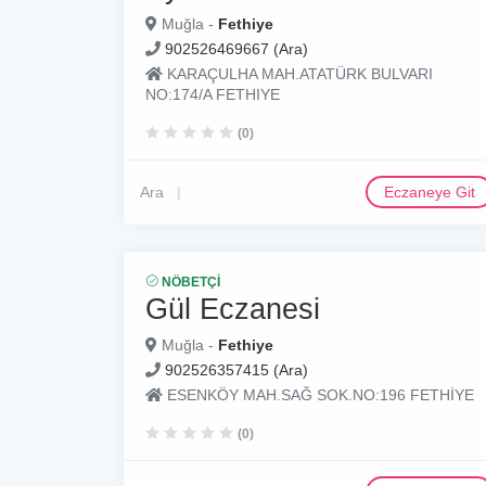
Muğla -
Fethiye
902526469667 (Ara)
KARAÇULHA MAH.ATATÜRK BULVARI
NO:174/A FETHIYE
(0)
Ara
Eczaneye Git
NÖBETÇI
Gül Eczanesi
Muğla -
Fethiye
902526357415 (Ara)
ESENKÖY MAH.SAĞ SOK.NO:196 FETHİYE
(0)