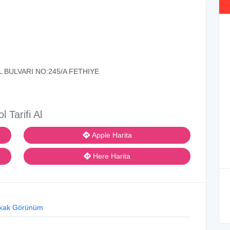
BULVARI NO:245/A FETHIYE
ol Tarifi Al
Apple Harita
Here Harita
kak Görünüm