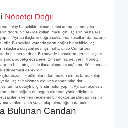
i
Nöbetçi Değil
rına kolay bir şekilde ulaşabilmesi adına hizmet verir.
arın doğru bir şekilde kullanılması için ilaçların hastalara
 yapılır. Ayrıca ilaçların doğru saklanma koşulları da eczane
irtilir. Bu şekilde vatandaşların doğru bir şekilde ilaç
ın ilaçlara ulaşabilmesi için hafta içi ve Cumartesi
ında hizmet verirler. Bu sayede hastaların gerekli ilaçları
 dışında nöbetçi eczaneler 24 saat hizmet verir. Nöbetçi
açlarında hızlı bir şekilde ilaca ulaşması sağlanır. Söz konusu
dı edilmemesi gereklidir.
kişiler eczacılık bölümlerinden mezun olmuş farmakoloji
 sayede ilaçlar hakkında oldukça donanımlıdırlar.
esi adına detaylı bilgilendirmeler yapılır. Ayrıca reçetesiz
hastanın hastalığına en uygun olanının yönlendirilmesi
eczacıların verilen reçetenin bir doktor tarafından yazılıp
rıca verilen ilacın yasal olup olmadığına da bakılır.
a Bulunan Candan