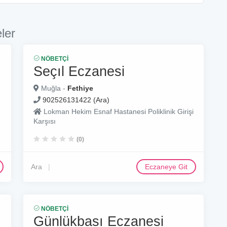
ler
NÖBETÇI
Seçıl Eczanesi
Muğla -
Fethiye
902526131422 (Ara)
Lokman Hekim Esnaf Hastanesi Poliklinik Girişi
Karşısı
(0)
Ara
Eczaneye Git
NÖBETÇI
Günlükbası Eczanesi