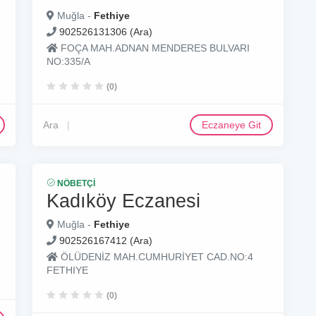
Muğla -
Fethiye
902526131306 (Ara)
FOÇA MAH.ADNAN MENDERES BULVARI
NO:335/A
(0)
Ara
Eczaneye Git
NÖBETÇI
Kadıköy Eczanesi
Muğla -
Fethiye
902526167412 (Ara)
ÖLÜDENİZ MAH.CUMHURİYET CAD.NO:4
FETHIYE
(0)