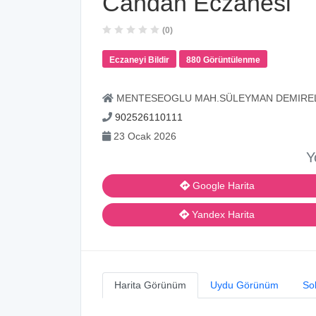
Candan Eczanesi
(0)
Eczaneyi Bildir
880 Görüntülenme
MENTESEOGLU MAH.SÜLEYMAN DEMIREL 
902526110111
23 Ocak 2026
Y
Google Harita
Yandex Harita
Harita Görünüm
Uydu Görünüm
So