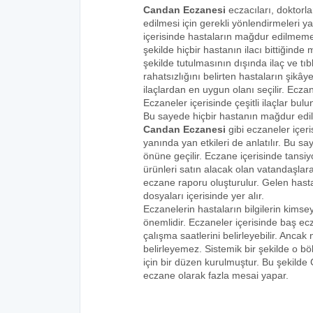
Candan Eczanesi
eczacıları, doktorla
edilmesi için gerekli yönlendirmeleri 
içerisinde hastaların mağdur edilmemes
şekilde hiçbir hastanın ilacı bittiğind
şekilde tutulmasının dışında ilaç ve tıbb
rahatsızlığını belirten hastaların şikâye
ilaçlardan en uygun olanı seçilir. Eczan
Eczaneler içerisinde çeşitli ilaçlar bulu
Bu sayede hiçbir hastanın mağdur edi
Candan Eczanesi
gibi eczaneler içeri
yanında yan etkileri de anlatılır. Bu
önüne geçilir. Eczane içerisinde tansiyo
ürünleri satın alacak olan vatandaşlara
eczane raporu oluşturulur. Gelen hastala
dosyaları içerisinde yer alır.
Eczanelerin hastaların bilgilerin kims
önemlidir. Eczaneler içerisinde baş ecz
çalışma saatlerini belirleyebilir. Anca
belirleyemez. Sistemik bir şekilde o 
için bir düzen kurulmuştur. Bu şekilde
eczane olarak fazla mesai yapar.