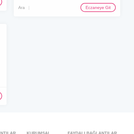
Ara
Eczaneye Git
NTILAR
KURUMSAL
FAYDALI BAĞLANTILAR