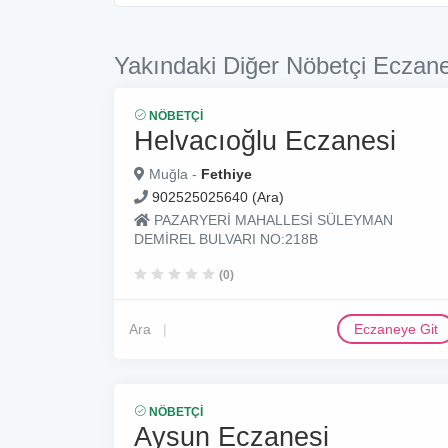
Yakındaki Diğer Nöbetçi Eczane
NÖBETÇI
Helvacıoğlu Eczanesi
Muğla -
Fethiye
902525025640 (Ara)
PAZARYERİ MAHALLESİ SÜLEYMAN
DEMİREL BULVARI NO:218B
(0)
Ara
Eczaneye Git
NÖBETÇI
Aysun Eczanesi