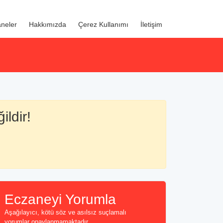
neler
Hakkımızda
Çerez Kullanımı
İletişim
ildir!
Eczaneyi Yorumla
Aşağılayıcı, kötü söz ve asılsız suçlamalı
yorumlar onaylanmamaktadır...